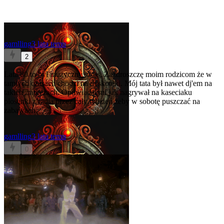
gamlling
3 lata temu
2
Lata 80 to był muzyczny sztos. Zazdroszczę moim rodzicom że w
tamtych czasach chodzi na dyskoteki. Mój tata był nawet dj'em na
takich imprezach. Opowiadał mi jak nagrywał na kaseciaku
piosenki z radia przez cały tydzień żeby w sobotę puszczać na
zabawach.
gamlling
3 lata temu
0