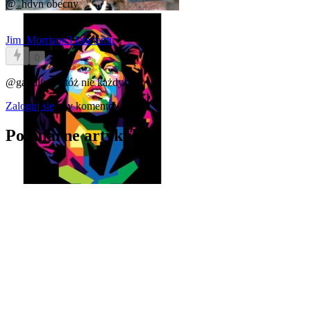
@_hdvn
obecny
Jim_Morrison
3 lata temu
0
@gamlling
Otóż nie każdy.
Zaloguj się
aby komentować
Popularne artykuły