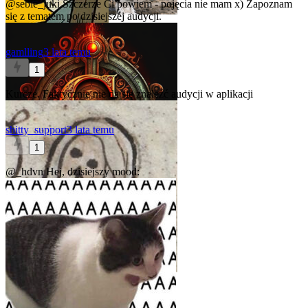
@sebie_juki
Szczerze Ci powiem - pojęcia nie mam x) Zapoznam
się z tematem po dzisiejszej audycji.
gamlling
3 lata temu
1
Kurcze. Faktycznie nie da się znaleźć audycji w aplikacji
shitty_support
3 lata temu
1
@_hdvn
Hej, dzisiejszy mood: