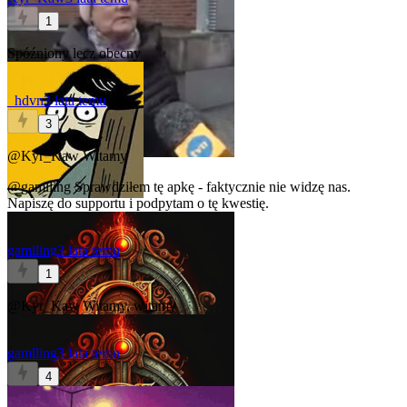
1
Spóźniony lecz obecny
_hdvn
3 lata temu
3
@Kyr_Kaw
Witamy
@gamlling
Sprawdziłem tę apkę - faktycznie nie widzę nas.
Napiszę do supportu i podpytam o tę kwestię.
gamlling
3 lata temu
1
@Kyr_Kaw
Witamy, witamy
gamlling
3 lata temu
4