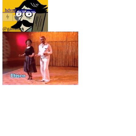
_hdvn
3 lata temu
0
@gamlling