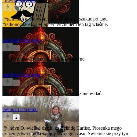
_hdvn
3 lata temu
0
@gamlling
a jakbyś spróbował teraz poszukać po tagu
#radionocnaostoja
w apce? Wrzuciłem ten tag właśnie.
gamlling
3 lata temu
0
@_hdvn
niestety dalej nic. Bardzo dziwne
gamlling
3 lata temu
0
Na liście wszystkich polskich audycji tez nie widać.
lavinka
3 lata temu
2
@_hdvn
O, wielkie dzięki za Belindę Carlise. Piosenka mego
szczenięctwa i hit kolonijny swojego czasu. Świetnie się przy tym