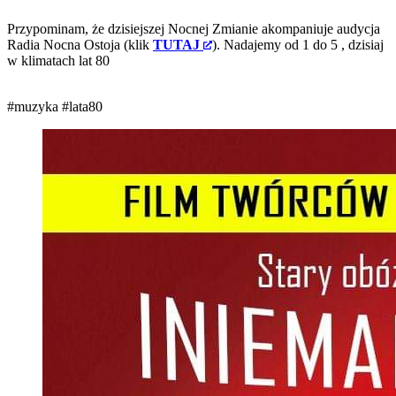
Przypominam, że dzisiejszej Nocnej Zmianie akompaniuje audycja
Radia Nocna Ostoja (klik
TUTAJ
). Nadajemy od 1 do 5
, dzisiaj
w klimatach lat 80
#muzyka
#lata80