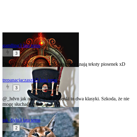
gamlling
3 lata temu
3
Disco Polo: Nikt nie słucha - wszyscy znają teksty piosenek xD
trepanacjaczaszki
3 lata temu
3
@_hdvn
jak narazie dwie piosenki to dwa klasyki. Szkoda, że nie
mogę słuchać ciągle.
tak_bylo
3 lata temu
2