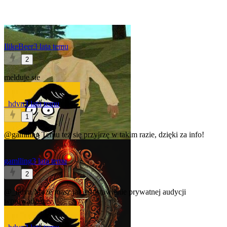
IlikeBeer
3 lata temu
2
melduje sie
_hdvn
3 lata temu
1
@gamlling
Temu też się przyjrzę w takim razie, dzięki za info!
gamlling
3 lata temu
2
@_hdvn
Może masz jakieś ustawienie prywatnej audycji
wprowadzone.