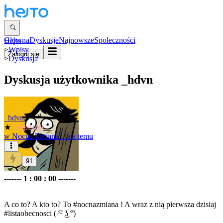
Główna
Dyskusje
Najnowsze
Społeczności
Hejto
>
Wpisy
Zaloguj się
>
Dyskusja
Dyskusja użytkownika
_hdvn
_hdvn
★
Osobistość
w
Nocna Zmiana
3 lata temu
91
------- 1 : 00 : 00 -------
A co to? A kto to? To
#nocnazmiana
! A wraz z nią pierwsza dzisiaj
#listaobecnosci
( ͡~ ͜ʖ ͡°)