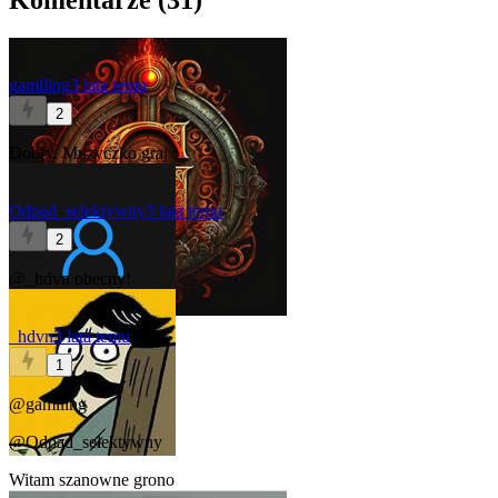
Komentarze (
31
)
gamlling
3 lata temu
2
Dobry. Muzyczko graj
Odpad_selektywny
3 lata temu
2
@_hdvn
obecny!
_hdvn
3 lata temu
1
@gamlling
@Odpad_selektywny
Witam szanowne grono