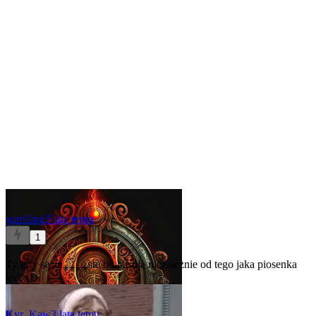
gamlling
3 lata temu
1
Ty gify są za⁎⁎⁎⁎ste bo pasują niezależnie od tego jaka piosenka
leci xD
Kyr_Kaw
3 lata temu