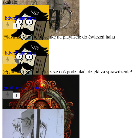
skakało.
_hdvn
3 lata temu
1
@lavinka
Mam tę piosenkę na playliście do ćwiczeń haha
_hdvn
3 lata temu
0
@gamlling
Spróbuję jeszcze coś podziałać, dzięki za sprawdzenie!
gamlling
3 lata temu
1
Lecimy drodzy Państwo