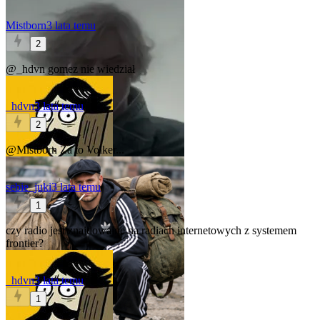
Mistborn
3 lata temu
2
@_hdvn
gomez nie wiedział
_hdvn
3 lata temu
2
@Mistborn
Za to Volker...
sebie_juki
3 lata temu
1
czy radio jest znajdowalne na radiach internetowych z systemem
frontier?
_hdvn
3 lata temu
1