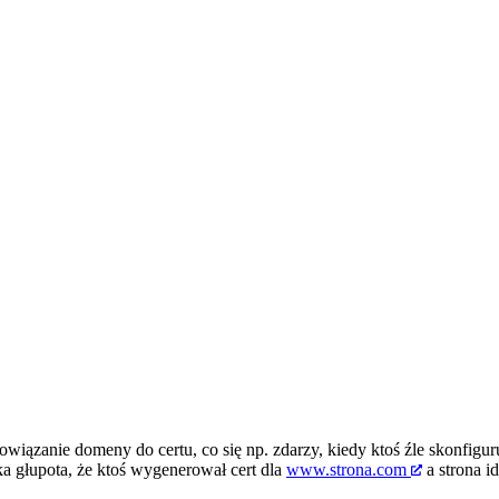
iązanie domeny do certu, co się np. zdarzy, kiedy ktoś źle skonfiguruj
aka głupota, że ktoś wygenerował cert dla
www.strona.com
a strona i