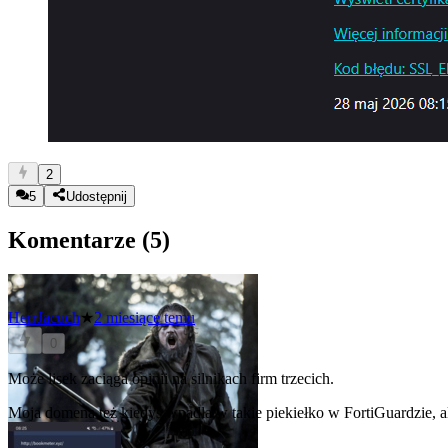
2
5
Udostępnij
Komentarze (
5
)
HerrJacuch
★
2 miesiące temu
0
Może lisek zaciąga opinii na silnikach firm trzecich.
Moja domena też kiedyś wpadła w takie piekiełko w FortiGuardzie, al