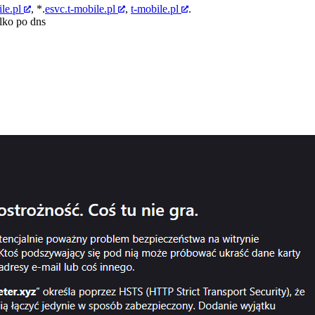
le.pl
, *.
esvc.t-mobile.pl
,
t-mobile.pl
.
ylko po dns