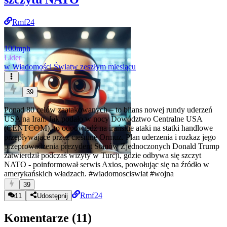
Rmf24
100mph
Lider
w
Wiadomości Świat
w zeszłym miesiącu
39
Ponad 80 celów zaatakowanych – to bilans nowej rundy uderzeń
USA na Iran. Jak podało w nocy Dowództwo Centralne USA
(CENTCOM), to odpowiedź na irańskie ataki na statki handlowe
przepływające przez cieśninę Ormuz. Plan uderzenia i rozkaz jego
przeprowadzenia prezydent Stanów Zjednoczonych Donald Trump
zatwierdził podczas wizyty w Turcji, gdzie odbywa się szczyt
NATO - poinformował serwis Axios, powołując się na źródło w
amerykańskich władzach.
#wiadomosciswiat
#wojna
39
Rmf24
11
Udostępnij
Komentarze (
11
)