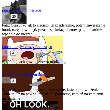
jonas
w zeszłym miesiącu
20
Patrz Grażynko jak to zleciało, teraz uderzenie, potem zawieszenie
broni, rozejm, w międzyczasie spekulacja i znów parę miliardów
wpadnie do kieszeni.
kubex_to_ja
w zeszłym miesiącu
4
@100mph
ach gówno, znowu tu idziemy
ZohanTSW
w zeszłym miesiącu
3
Wow, ale Stany są potężne, niesamowite, jestem pod wrażeniem.
Teraz to już na pewno Iran się nie podniesie, kamień na kamieniu
nie zostanie