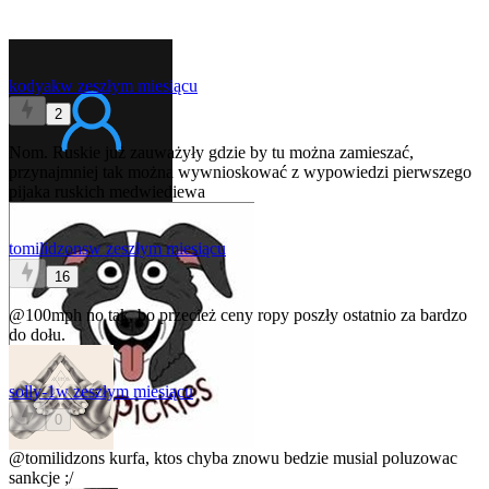
kodyak
w zeszłym miesiącu
2
Nom. Ruskie już zauważyły gdzie by tu można zamieszać,
przynajmniej tak można wywnioskować z wypowiedzi pierwszego
pijaka ruskich medwiediewa
tomilidzons
w zeszłym miesiącu
16
@100mph
no tak, bo przecież ceny ropy poszły ostatnio za bardzo
do dołu.
solly-1
w zeszłym miesiącu
0
@tomilidzons
kurfa, ktos chyba znowu bedzie musial poluzowac
sankcje ;/