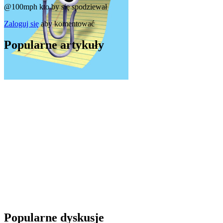
@100mph
kto by się spodziewał
Zaloguj się
aby komentować
Popularne artykuły
Popularne dyskusje