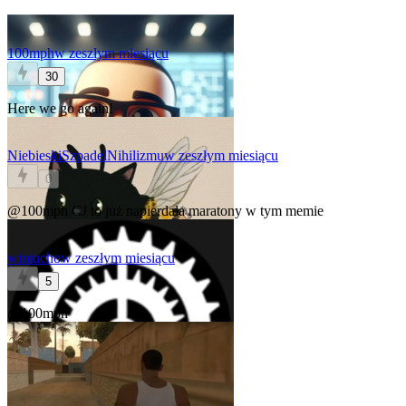
100mph
w zeszłym miesiącu
30
Here we go again!
NiebieskiSzpadelNihilizmu
w zeszłym miesiącu
0
@100mph
CJ to już napierdala maratony w tym memie
winiucho
w zeszłym miesiącu
5
@100mph