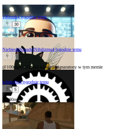
100mph
4 tygodnie temu
30
Here we go again!
NiebieskiSzpadelNihilizmu
4 tygodnie temu
0
@100mph
CJ to już napierdala maratony w tym memie
winiucho
4 tygodnie temu
5
@100mph