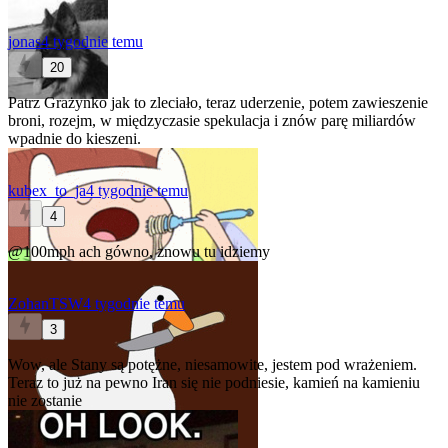
jonas
4 tygodnie temu
20
Patrz Grażynko jak to zleciało, teraz uderzenie, potem zawieszenie
broni, rozejm, w międzyczasie spekulacja i znów parę miliardów
wpadnie do kieszeni.
kubex_to_ja
4 tygodnie temu
4
@100mph
ach gówno, znowu tu idziemy
ZohanTSW
4 tygodnie temu
3
Wow, ale Stany są potężne, niesamowite, jestem pod wrażeniem.
Teraz to już na pewno Iran się nie podniesie, kamień na kamieniu
nie zostanie