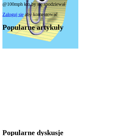
@100mph
kto by się spodziewał
Zaloguj się
aby komentować
Popularne artykuły
Popularne dyskusje