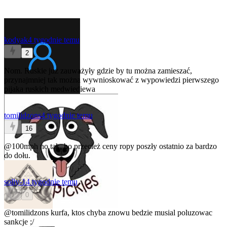
kodyak
4 tygodnie temu
2
Nom. Ruskie już zauważyły gdzie by tu można zamieszać,
przynajmniej tak można wywnioskować z wypowiedzi pierwszego
pijaka ruskich medwiediewa
tomilidzons
4 tygodnie temu
16
@100mph
no tak, bo przecież ceny ropy poszły ostatnio za bardzo
do dołu.
solly-1
4 tygodnie temu
0
@tomilidzons
kurfa, ktos chyba znowu bedzie musial poluzowac
sankcje ;/