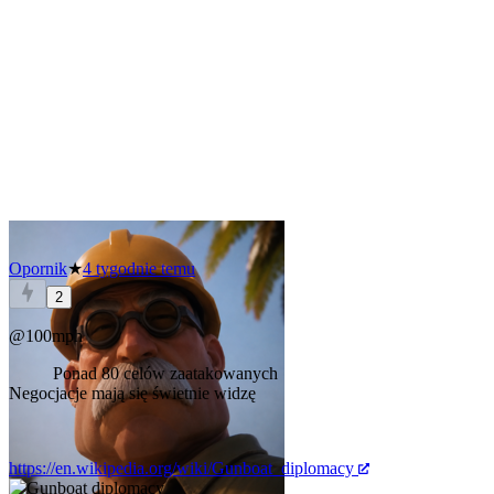
Opornik
★
4 tygodnie temu
2
@100mph
Ponad 80 celów zaatakowanych
Negocjacje mają się świetnie widzę
https://en.wikipedia.org/wiki/Gunboat_diplomacy