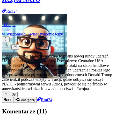
Rmf24
100mph
Lider
w
Wiadomości Świat
4 tygodnie temu
39
Ponad 80 celów zaatakowanych – to bilans nowej rundy uderzeń
USA na Iran. Jak podało w nocy Dowództwo Centralne USA
(CENTCOM), to odpowiedź na irańskie ataki na statki handlowe
przepływające przez cieśninę Ormuz. Plan uderzenia i rozkaz jego
przeprowadzenia prezydent Stanów Zjednoczonych Donald Trump
zatwierdził podczas wizyty w Turcji, gdzie odbywa się szczyt
NATO - poinformował serwis Axios, powołując się na źródło w
amerykańskich władzach.
#wiadomosciswiat
#wojna
39
Rmf24
11
Udostępnij
Komentarze (
11
)