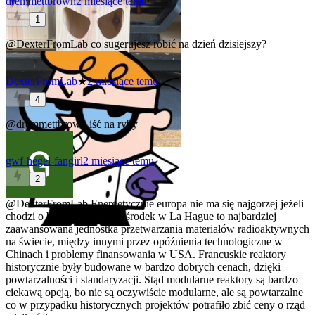
dremmettbrown
2 miesiące temu
1
@DexterFromLab
co sugerujesz robić na dzień dzisiejszy?
DexterFromLab
★
2 miesiące temu
4
@dremmettbrown
iść na ryby
gwf-hegel-fangirl
2 miesiące temu
2
@DexterFromLab
Energetycznie europa nie ma się najgorzej jeżeli
chodzi o branżę jądrową, ośrodek w La Hague to najbardziej
zaawansowana jednostka przetwarzania materiałów radioaktywnych
na świecie, między innymi przez opóźnienia technologiczne w
Chinach i problemy finansowania w USA. Francuskie reaktory
historycznie były budowane w bardzo dobrych cenach, dzięki
powtarzalności i standaryzacji. Stąd modularne reaktory są bardzo
ciekawą opcją, bo nie są oczywiście modularne, ale są powtarzalne
co w przypadku historycznych projektów potrafiło zbić ceny o rząd