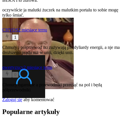
BEKA I to zdrowa.
oczywiście ja malutki żuczek na malutkim portalu to sobie mogę
tylko śmiać.
CHVOS
2 miesiące temu
1
Chmury i półprzewod iki zużywają pierdyliardy energii, a nje ma
droższego prądu niż w unii, dzięki unii.
qwertyzxcv
2 miesiące temu
0
Chmury ogarnięte a przewodniki przeciąć na pol i będą
półprzewodniki
Zaloguj się
aby komentować
Popularne artykuły