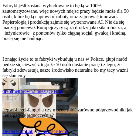
Fabryki jeśli zostaną wybudowane to będą w 100%
zautomatyzowane, więc nowych miejsc pracy będzie może dla 50
osób, które będą naprawiać roboty oraz zajmować innowacją.
Papierologią i produkcją zajmie się wytrenowane AI. Nie da się
inaczej ponieważ Europejczycy są za drodzy jako siła robocza, a
"inżynierowie" z pontonów tylko ciągną socjal, gwałcą i kradną,
pracą się nie hańbiąc.
I znając życie to te fabryki wybudują u nas w Polsce, głupi naród
będzie się cieszyć z tego że 50 osób dostanie pracę i z tego, że
fabryki zdewastują nasze środowisko naturalne bo my tacy ważni
się staniemy
dremmettbrown
2 miesiące temu
0
@gwf-hegel-fangirl
a czy można robić zarówno półprzewodniki jak
i energetykę jednocześnie?
DexterFromLab
★
2 miesiące temu