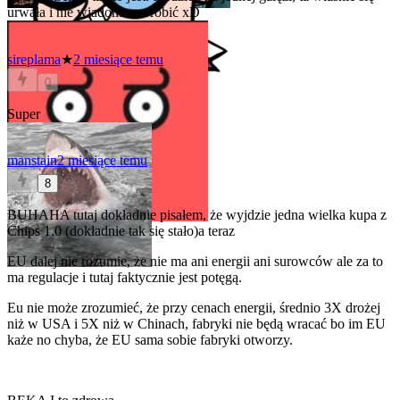
urwała i nie wiadomo co robić xD
sireplama
★
2 miesiące temu
0
Super
manstain
2 miesiące temu
8
BUHAHA tutaj dokładnie pisałem, że wyjdzie jedna wielka kupa z
Chips 1.0 (dokładnie tak się stało)a teraz
EU dalej nie rozumie, że nie ma ani energii ani surowców ale za to
ma regulacje i tutaj faktycznie jest potęgą.
Eu nie może zrozumieć, że przy cenach energii, średnio 3X drożej
niż w USA i 5X niż w Chinach, fabryki nie będą wracać bo im EU
każe no chyba, że EU sama sobie fabryki otworzy.