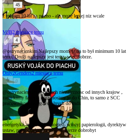
45
z minum 10 lat za pozno - ale moze lepiej niz wcale
MJB
2 miesiące temu
4
@ostrynacienkim
Najlepszy moment na to był minimum 10 lat
temu. Drugi najlepszy jest teraz, więc dobrze.
Only2Genders
2 miesiące temu
0
@ostrynacienkim
w ramach niezaleznosc od innych krajow ,
zamykamy fabryki i przenosimy je do Chin, to samo z SCC
pracownikow uslug wspolnych do Indii
energetyka, nowe technologie0- wincyj papierologii, dyrektyw
ustaw, rozporzadzen, z teog sie bierze dobrobyt