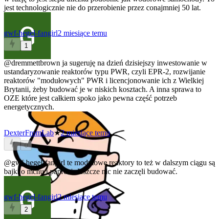
jest technologicznie nie do przerobienie przez conajmniej 50 lat.
gwf-hegel-fangirl
2 miesiące temu
1
@dremmettbrown
ja sugeruję na dzień dzisiejszy inwestowanie w
ustandaryzowanie reaktorów typu PWR, czyli EPR-2, rozwijanie
reaktorów "modułowych" PWR i licencjonowanie ich z Wielkiej
Brytanii, żeby budować je w niskich kosztach. A inna sprawa to
OZE które jest całkiem spoko jako pewna część potrzeb
energetycznych.
DexterFromLab
★
2 miesiące temu
0
@gwf-hegel-fangirl
te modułowe reaktory to też w dalszym ciągu są
bajki o mchu i paproci. Jeszcze nic nie zaczęli budować.
gwf-hegel-fangirl
2 miesiące temu
2