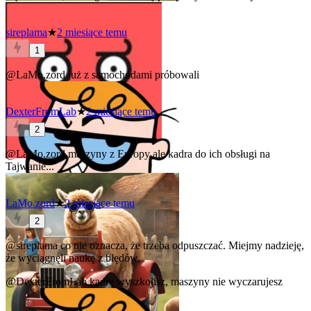
sireplama
★
2 miesiące temu
1
@LaMo.zord
już z samochodami próbowali
DexterFromLab
★
2 miesiące temu
2
@LaMo.zord
maszyny z Europy ale kadra do ich obsługi na
Tajwanie...
LaMo.zord
★
2 miesiące temu
2
@sireplama
co nie oznacza, że trzeba odpuszczać. Miejmy nadzieję,
że wyciągnęli naukę z błędów.
@DexterFromLab
kadrę wyszkolisz, maszyny nie wyczarujesz