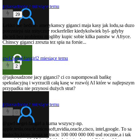
jajkosadzone
2 miesiące temu
29
Lekko nie bedzie- amerykanscy giganci maja kasy jak lodu,sa duzo
potezniejsi niz mityczny rockerfeller kiedykolwiek byl- gdyby
chcieli bez problemu mogliby kupic sobie kilka panstw w Afryce.
Chinscy giganci zreszta tez spia na forsie...
gwf-hegel-fangirl
2 miesiące temu
2
@jajkosadzone
jacy giganci? ci co napompowali bańkę
spekulacyjną i wyrzucili całą kasę w rozwój AI które w najlepszym
przypadku nie przynosi dużych strat?
jajkosadzone
2 miesiące temu
0
@gwf-hegel-fangirl
a kurna wszyscy-np.
apple,tesla,oracle,microsoft,nvidia,oracle,cisco, intel,google. To sa
molochy,ktore moga se tracic 100 000 000 000 usd rocznie,a i tak