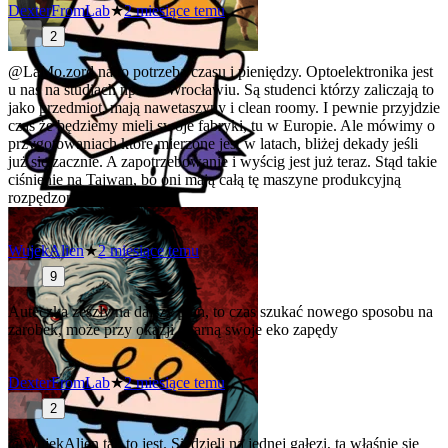
DexterFromLab
★
2 miesiące temu
2
@LaMo.zord
na to potrzeba czasu i pieniędzy. Optoelektronika jest
u nas na studiach np. we Wrocławiu. Są studenci którzy zaliczają to
jako przedmiot, mają nawetaszyny i clean roomy. I pewnie przyjdzie
czas że będziemy mieli swoje fabryki, tu w Europie. Ale mówimy o
przygotowaniach które mierzone jest w latach, bliżej dekady jeśli
już się zacznie. A zapotrzebowanie i wyścig jest już teraz. Stąd takie
ciśnienie na Tajwan, bo oni mają całą tę maszyne produkcyjną
rozpędzona już teraz.
WujekAlien
★
2 miesiące temu
9
Auteczka zeszły na dalszy plan, to czas szukać nowego sposobu na
zarobek, może przy okazji ogarną swoje eko zapędy
DexterFromLab
★
2 miesiące temu
2
@WujekAlien
tak to jest. Siedzieli na jednej gałęzi, ta właśnie się