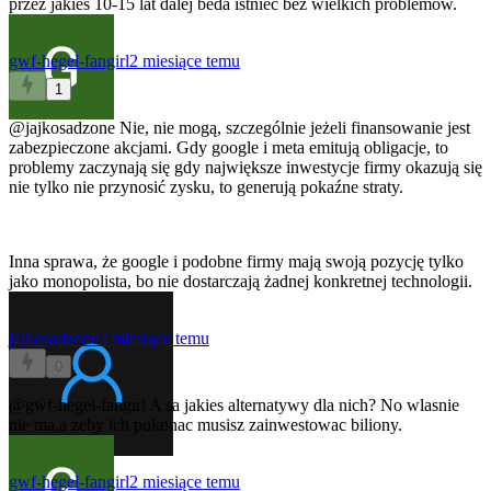
przez jakies 10-15 lat dalej beda istniec bez wielkich problemow.
gwf-hegel-fangirl
2 miesiące temu
1
@jajkosadzone
Nie, nie mogą, szczególnie jeżeli finansowanie jest
zabezpieczone akcjami. Gdy google i meta emitują obligacje, to
problemy zaczynają się gdy największe inwestycje firmy okazują się
nie tylko nie przynosić zysku, to generują pokaźne straty.
Inna sprawa, że google i podobne firmy mają swoją pozycję tylko
jako monopolista, bo nie dostarczają żadnej konkretnej technologii.
jajkosadzone
2 miesiące temu
0
@gwf-hegel-fangirl
A sa jakies alternatywy dla nich? No wlasnie
nie ma,a zeby ich pokonac musisz zainwestowac biliony.
gwf-hegel-fangirl
2 miesiące temu