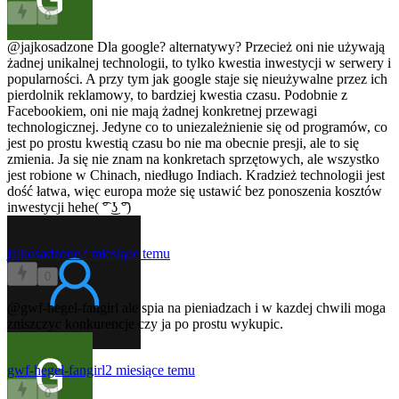
0
@jajkosadzone
Dla google? alternatywy? Przecież oni nie używają
żadnej unikalnej technologii, to tylko kwestia inwestycji w serwery i
popularności. A przy tym jak google staje się nieużywalne przez ich
pierdolnik reklamowy, to bardziej kwestia czasu. Podobnie z
Facebookiem, oni nie mają żadnej konkretnej przewagi
technologicznej. Jedyne co to uniezależnienie się od programów, co
jest po prostu kwestią czasu bo nie ma obecnie presji, ale to się
zmienia. Ja się nie znam na konkretach sprzętowych, ale wszystko
jest robione w Chinach, niedługo Indiach. Kradzież technologii jest
dość łatwa, więc europa może się ustawić bez ponoszenia kosztów
inwestycji hehe( ͡° ͜ʖ ͡°)
jajkosadzone
2 miesiące temu
0
@gwf-hegel-fangirl
ale spia na pieniadzach i w kazdej chwili moga
zniszczyc konkurencje czy ja po prostu wykupic.
gwf-hegel-fangirl
2 miesiące temu
0