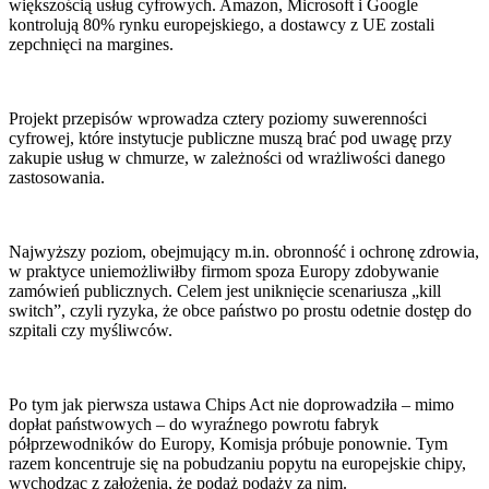
większością usług cyfrowych. Amazon, Microsoft i Google
kontrolują 80% rynku europejskiego, a dostawcy z UE zostali
zepchnięci na margines.
Projekt przepisów wprowadza cztery poziomy suwerenności
cyfrowej, które instytucje publiczne muszą brać pod uwagę przy
zakupie usług w chmurze, w zależności od wrażliwości danego
zastosowania.
Najwyższy poziom, obejmujący
m.in
. obronność i ochronę zdrowia,
w praktyce uniemożliwiłby firmom spoza Europy zdobywanie
zamówień publicznych. Celem jest uniknięcie scenariusza „kill
switch”, czyli ryzyka, że obce państwo po prostu odetnie dostęp do
szpitali czy myśliwców.
Po tym jak pierwsza ustawa Chips Act nie doprowadziła – mimo
dopłat państwowych – do wyraźnego powrotu fabryk
półprzewodników do Europy, Komisja próbuje ponownie. Tym
razem koncentruje się na pobudzaniu popytu na europejskie chipy,
wychodząc z założenia, że podaż podąży za nim.