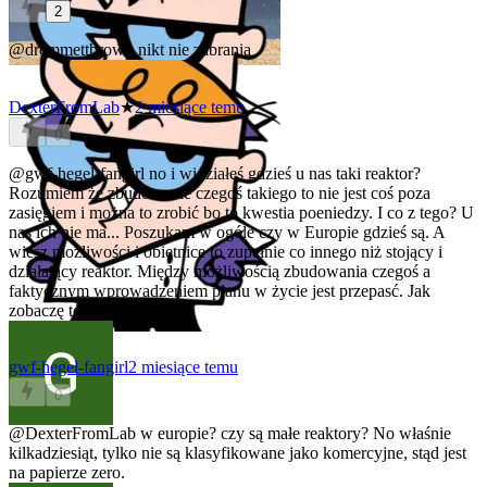
2
@dremmettbrown
nikt nie zabrania
DexterFromLab
★
2 miesiące temu
0
@gwf-hegel-fangirl
no i widziałeś gdzieś u nas taki reaktor?
Rozumiem że zbudowanie czegoś takiego to nie jest coś poza
zasięgiem i można to zrobić bo to kwestia poeniedzy. I co z tego? U
nas ich nie ma... Poszukam w ogóle czy w Europie gdzieś są. A
wiesz możliwości i obietnice to zupełnie co innego niż stojący i
działający reaktor. Między możliwością zbudowania czegoś a
faktycznym wprowadzeniem planu w życie jest przepasć. Jak
zobaczę to uwierzę.
gwf-hegel-fangirl
2 miesiące temu
0
@DexterFromLab
w europie? czy są małe reaktory? No właśnie
kilkadziesiąt, tylko nie są klasyfikowane jako komercyjne, stąd jest
na papierze zero.