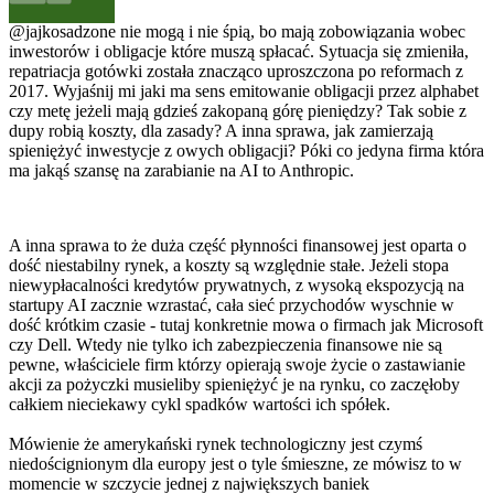
@jajkosadzone
nie mogą i nie śpią, bo mają zobowiązania wobec
inwestorów i obligacje które muszą spłacać. Sytuacja się zmieniła,
repatriacja gotówki została znacząco uproszczona po reformach z
2017. Wyjaśnij mi jaki ma sens emitowanie obligacji przez alphabet
czy metę jeżeli mają gdzieś zakopaną górę pieniędzy? Tak sobie z
dupy robią koszty, dla zasady? A inna sprawa, jak zamierzają
spieniężyć inwestycje z owych obligacji? Póki co jedyna firma która
ma jakąś szansę na zarabianie na AI to Anthropic.
A inna sprawa to że duża część płynności finansowej jest oparta o
dość niestabilny rynek, a koszty są względnie stałe. Jeżeli stopa
niewypłacalności kredytów prywatnych, z wysoką ekspozycją na
startupy AI zacznie wzrastać, cała sieć przychodów wyschnie w
dość krótkim czasie - tutaj konkretnie mowa o firmach jak Microsoft
czy Dell. Wtedy nie tylko ich zabezpieczenia finansowe nie są
pewne, właściciele firm którzy opierają swoje życie o zastawianie
akcji za pożyczki musieliby spieniężyć je na rynku, co zaczęłoby
całkiem nieciekawy cykl spadków wartości ich spółek.
Mówienie że amerykański rynek technologiczny jest czymś
niedoścignionym dla europy jest o tyle śmieszne, ze mówisz to w
momencie w szczycie jednej z największych baniek