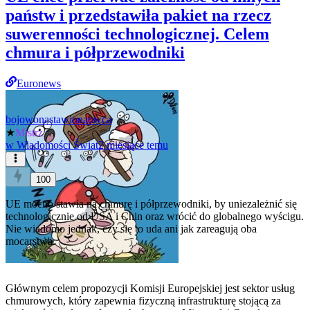
państw i przedstawiła pakiet na rzecz
suwerenności technologicznej. Celem
chmura i półprzewodniki
Euronews
bojowonastawionaowca
★
Mistrz
w
Wiadomości Świat
2 miesiące temu
100
UE mocno stawia na chmurę i półprzewodniki, by uniezależnić się
technologicznie od USA i Chin oraz wrócić do globalnego wyścigu.
Nie wiadomo jednak, czy się to uda ani jak zareagują oba
mocarstwa.
Głównym celem propozycji Komisji Europejskiej jest sektor usług
chmurowych, który zapewnia fizyczną infrastrukturę stojącą za