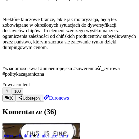
Niektóre kluczowe branże, takie jak motoryzacja, będą też
zobowiązane w określonych sytuacjach do dywersyfikacji
dostawców chipów. To element szerszego wysiłku na rzecz
ograniczenia zależności od chińskich producentów subsydiowanych
przez państwo, którym zarzuca się zalewanie rynku dzięki
dumpingowym cenom.
#wiadomosciswiat
#uniaeuropejska
#suwerenność_cyfrowa
#politykazagraniczna
#owcacontent
100
Euronews
36
Udostępnij
Komentarze (
36
)
ostrynacienkim
★
2 miesiące temu