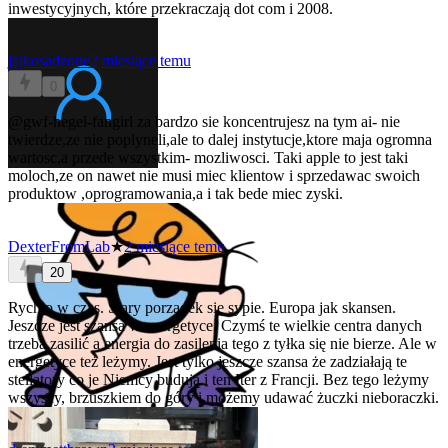
inwestycyjnych, które przekraczają dot com i 2008.
jajkosadzone
2 miesiące temu
0
@gwf-hegel-fangirl
za bardzo sie koncentrujesz na tym ai- nie
twierdze,ze nie poplyneli,ale to dalej instytucje,ktore maja ogromna
wartosc,a przede wszystkim- mozliwosci. Taki apple to jest taki
moloch,ze on nawet nie musi miec klientow i sprzedawac swoich
produktow ,oprogramowania,a i tak bede miec zyski.
DexterFromLab
★
2 miesiące temu
20
Rychło w czas. Stary porządek się sypie. Europa jak skansen.
Jeszcze jest szansa w energetyce. Czymś te wielkie centra danych
trzeba zasilić a energia do zasilenia tego z tyłka się nie bierze. Ale w
energetyce też leżymy. Jest tylko jeszcze szansa że zadziałają te
stellatory co je Niemcy budują i ten Iter z Francji. Bez tego leżymy
wszyscy, brzuszkiem do góry i możemy udawać żuczki nieboraczki.