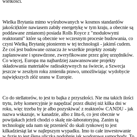
wielkości.
Wielka Brytania mimo wyśrubowanych w kosmos standardów
jakości(które nawiasem zabiły energetykę w tym kraju, a obecnie są
poddawane zmianom) posiada Rolls Royce z "modułowymi
reaktorami" które są obecnie we wczesnym procesie budowania, co
czyni Wielką Brytanię pionierem w tej technologii - jakimś cudem.
Że coś jest budowane oznacza że wszelkie projekty zostały
zaplanowane i sprawdzone, zweryfikowane przez górę urzędników.
Co więcej, Europa ma najbardziej zaawansowane projekty
składowania materiałów radioaktywnych na świecie, a Szwecja
jeszcze w zeszłym roku zmieniła prawo, umożliwiając wydobycie
największych złóż uranu w Europie.
Co do stellatorów, to jest to bajka z przyszłości. Nie ma takich ilości
trytu, żeby komercyjnie je napędzać przez dłużej niż kilka dni w
roku, więc trzeba by je albo pozyskiwać z reaktorów CANDU - jak
nazwa wskazuje, w kanadzie, albo z litu-6, co jest obecnie w
powijakach jeżeli chodzi o skalę nie-laboratoryjną. Zanim tą
technologię uda nam się przenieść do skali rynkowej to jest
kilkadziesiąt lat w najlepszym wypadku. Imo to całe inwestowanie
w fuzję to jest ślepa uliczka podobnie jak wodorowe samochody. To