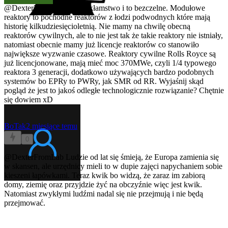
@DexterFromLab
To jest kłamstwo i to bezczelne. Modułowe
reaktory to pochodne reaktorów z łodzi podwodnych które mają
historię kilkudziesięcioletnią. Nie mamy na chwilę obecną
reaktorów cywilnych, ale to nie jest tak że takie reaktory nie istniały,
natomiast obecnie mamy już licencje reaktorów co stanowiło
największe wyzwanie czasowe. Reaktory cywilne Rolls Royce są
już licencjonowane, mają mieć moc 370MWe, czyli 1/4 typowego
reaktora 3 generacji, dodatkowo używających bardzo podobnych
systemów bo EPRy to PWRy, jak SMR od RR. Wyjaśnij skąd
pogląd że jest to jakoś odległe technologicznie rozwiązanie? Chętnie
się dowiem xD
BoTak
2 miesiące temu
0
@DexterFromLab
Ludzie od lat się śmieją, że Europa zamienia się
w skansen, ale urzędnicy mieli to w dupie zajęci napychaniem sobie
kieszeni łapówkami. Teraz kwik bo widzą, że zaraz im zabiorą
domy, ziemię oraz przyjdzie żyć na obczyźnie więc jest kwik.
Natomiast zwykłymi ludźmi nadal się nie przejmują i nie będą
przejmować.