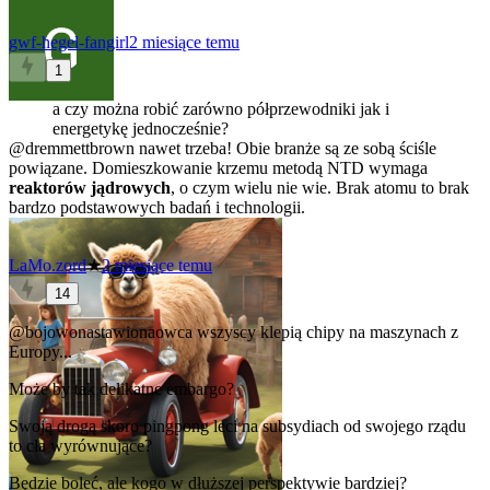
gwf-hegel-fangirl
2 miesiące temu
1
a czy można robić zarówno półprzewodniki jak i
energetykę jednocześnie?
@dremmettbrown
nawet trzeba! Obie branże są ze sobą ściśle
powiązane. Domieszkowanie krzemu metodą NTD wymaga
reaktorów jądrowych
, o czym wielu nie wie. Brak atomu to brak
bardzo podstawowych badań i technologii.
LaMo.zord
★
2 miesiące temu
14
@bojowonastawionaowca
wszyscy klepią chipy na maszynach z
Europy...
Może by tak delikatne embargo?
Swoją drogą skoro pingpong leci na subsydiach od swojego rządu
to cła wyrównujące?
Będzie boleć, ale kogo w dłuższej perspektywie bardziej?