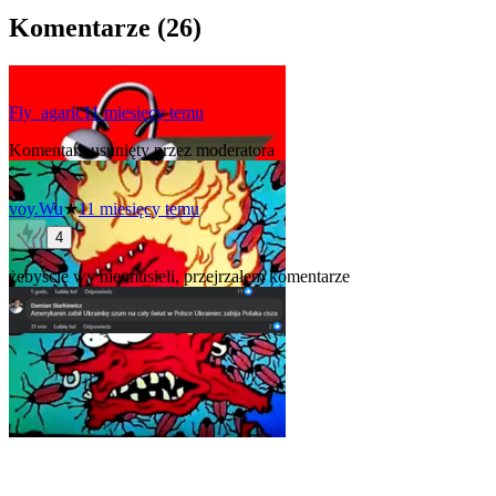
Komentarze (
26
)
Fly_agaric
11 miesięcy temu
Komentarz usunięty przez moderatora
voy.Wu
★
11 miesięcy temu
4
żebyście wy nie musieli, przejrzałem komentarze