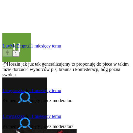
LuvMeEmpra
11 miesięcy temu
1
@Hoszin
jak już tak generalizujemy to proponuję do pieca w takim
razie dorzucić wyborców pis, brauna i konfederacji, bóg pozna
swoich.
Umypaszka
★
11 miesięcy temu
Komentarz usunięty przez moderatora
Umypaszka
★
11 miesięcy temu
Komentarz usunięty przez moderatora