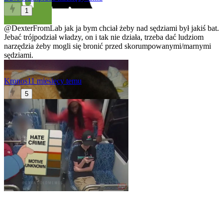
1
@DexterFromLab
jak ja bym chciał żeby nad sędziami był jakiś bat.
Jebać trójpodział władzy, on i tak nie działa, trzeba dać ludziom
narzędzia żeby mogli się bronić przed skorumpowanymi/marnymi
sędziami.
Kronos
11 miesięcy temu
5