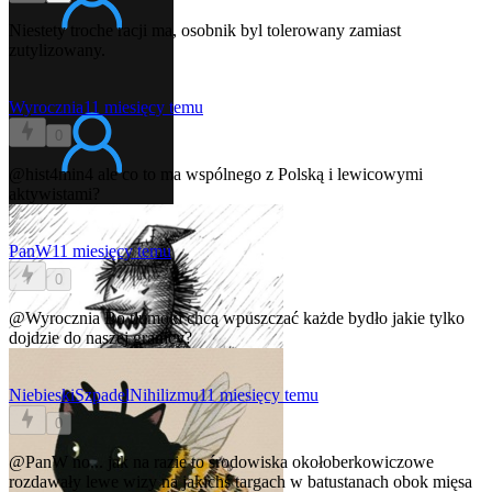
Niestety troche racji ma, osobnik byl tolerowany zamiast
zutylizowany.
Wyrocznia
11 miesięcy temu
0
@hist4min4
ale co to ma wspólnego z Polską i lewicowymi
aktywistami?
PanW
11 miesięcy temu
0
@Wyrocznia
Bo tłumoki chcą wpuszczać każde bydło jakie tylko
dojdzie do naszej granicy?
NiebieskiSzpadelNihilizmu
11 miesięcy temu
0
@PanW
no... jak na razie to środowiska okołoberkowiczowe
rozdawały lewe wizy na jakichś targach w batustanach obok mięsa