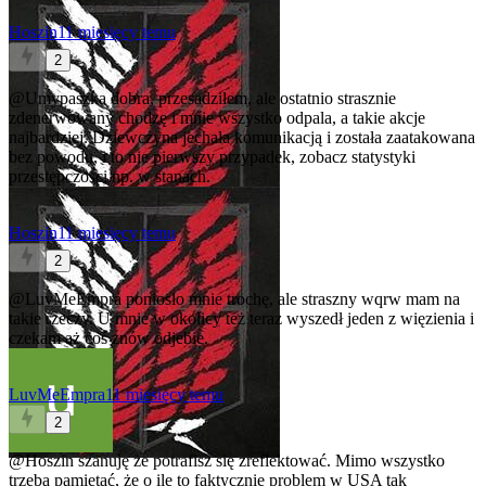
Hoszin
11 miesięcy temu
2
@Umypaszka
dobra, przesadziłem, ale ostatnio strasznie
zdenerwowany chodzę i mnie wszystko odpala, a takie akcje
najbardziej. Dziewczyna jechała komunikacją i została zaatakowana
bez powodu, i to nie pierwszy przypadek, zobacz statystyki
przestępczości np. w stanach.
Hoszin
11 miesięcy temu
2
@LuvMeEmpra
poniosło mnie trochę, ale straszny wqrw mam na
takie rzeczy. U mnie w okolicy też teraz wyszedł jeden z więzienia i
czekam aż coś znów odjebie.
LuvMeEmpra
11 miesięcy temu
2
@Hoszin
szanuję że potrafisz się zreflektować. Mimo wszystko
trzeba pamiętać, że o ile to faktycznie problem w USA tak