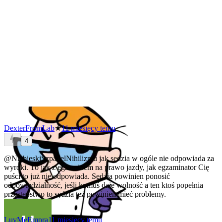
DexterFromLab
★
11 miesięcy temu
4
@NiebieskiSzpadelNihilizmu
jak sędzia w ogóle nie odpowiada za
wyroki. To jak z egzaminem na prawo jazdy, jak egzaminator Cię
puści to już nie odpowiada. Sędzia powinien ponosić
odpowiedzialność, jeśli komuś daje wolność a ten ktoś popełnia
przestępstwo to sędzia też powinien mieć problemy.
LuvMeEmpra
11 miesięcy temu