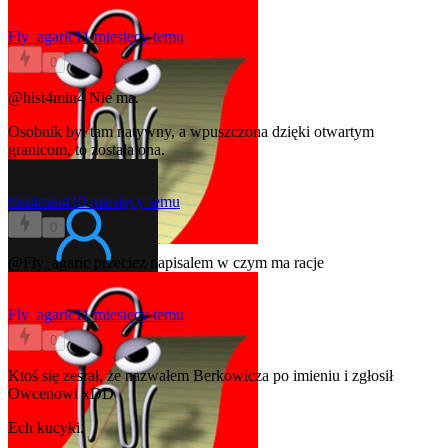
Fly_agaric
11 miesięcy temu
0
@hist4min4
Nie ma.
Osobnik był tam natywny, a wpuszczona dzięki otwartym
granicom, to została ona.
hist4min4
10 miesięcy temu
0
@Fly_agaric
przeciez napisalem w czym ma racje
Fly_agaric
11 miesięcy temu
0
Ktoś się zesrał, że nazwałem Berkowicza po imieniu i zgłosił
Owcenowi xDD
Ech kucyki.