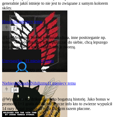
generalnie jakiś istnieje to nie jest to związane z samym kolorem
skóry.
Hoszin
11 miesięcy temu
2
@LuvMeEmpra
Trochę jest inna kultura, inne postrzeganie np.
kobiet. Nie powinniśmy ich wpuszczać do siebie, chcą lepszego
życia maja swoje kraje i niech tam je tworzą.
Umypaszka
★
11 miesięcy temu
Komentarz usunięty przez moderatora
NiebieskiSzpadelNihilizmu
11 miesięcy temu
14
@Wyrocznia
ten dzikus ma dużo bogatszą historię. Jako bonus w
promocji 1+1 gratis dorzucam jeszcze info kto to zwierze wypuścił
14 razy i miał jeszcze za to za każdym razem płacone.