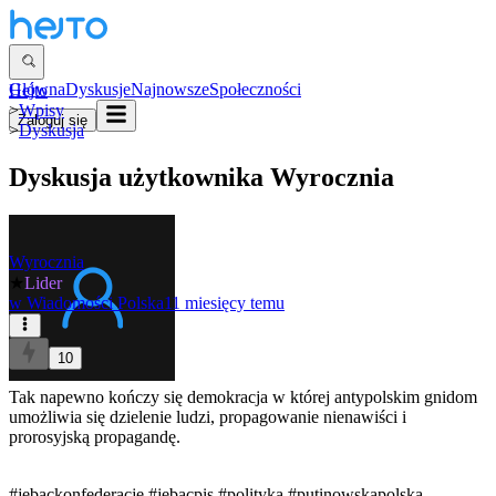
Główna
Dyskusje
Najnowsze
Społeczności
Hejto
>
Wpisy
Zaloguj się
>
Dyskusja
Dyskusja użytkownika
Wyrocznia
Wyrocznia
★
Lider
w
Wiadomości Polska
11 miesięcy temu
10
Tak napewno kończy się demokracja w której antypolskim gnidom
umożliwia się dzielenie ludzi, propagowanie nienawiści i
prorosyjską propagandę.
#jebackonfederacje
#jebacpis
#polityka
#putinowskapolska