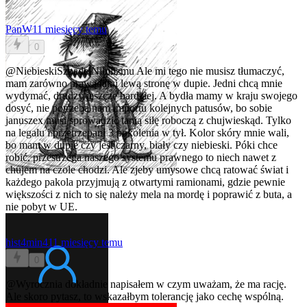
PanW
11 miesięcy temu
0
@NiebieskiSzpadelNihilizmu
Ale mi tego nie musisz tłumaczyć,
mam zarówno prawą jak i lewą stronę w dupie. Jedni chcą mnie
wydymać, drudzy jeszcze bardziej. A bydła mamy w kraju swojego
dosyć, nie potrzeba nam importu kolejnych patusów, bo sobie
januszex musi sprowadzić tanią siłę roboczą z chujwieskąd. Tylko
na legalu i przetrzepani 3 pokolenia w tył. Kolor skóry mnie wali,
bo mam w dupie czy jest czarny, biały czy niebieski. Póki chce
robić, przestrzega naszego systemu prawnego to niech nawet z
chujem na czole chodzi. Ale zjeby umysowe chcą ratować świat i
każdego pakola przyjmują z otwartymi ramionami, gdzie pewnie
większości z nich to się należy mela na mordę i poprawić z buta, a
nie pobyt w UE.
hist4min4
11 miesięcy temu
0
@Wyrocznia
dokładnie napisałem w czym uważam, że ma rację.
Ale skoro pytasz, to wskazałbym tolerancję jako cechę wspólną.