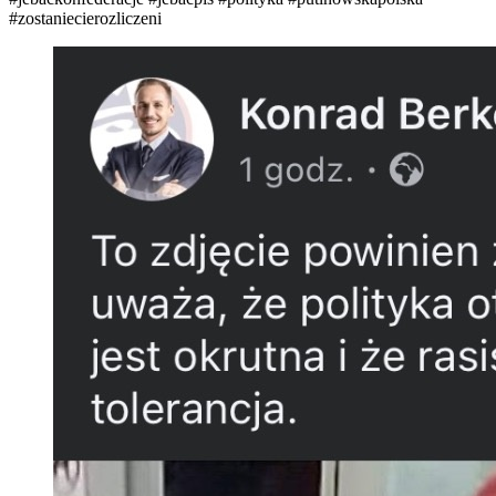
#zostaniecierozliczeni