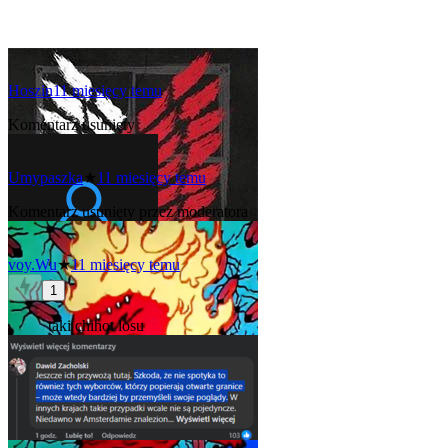
Hoszin
11 miesięcy temu
Komentarz usunięty
Umypaszka
★
11 miesięcy temu
Komentarz usunięty przez moderatora
voy.Wu
★
11 miesięcy temu
1
taki chihot losu