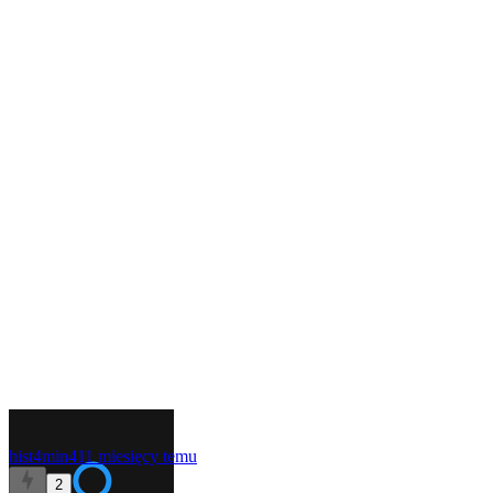
hist4min4
11 miesięcy temu
2