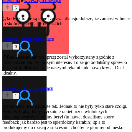
sireplama
★
w zeszłym miesiącu
6
@kodyak
to nie są tanie rzeczy... dlatego dobrze, że zamiast w hucie
to skończył strzelając do ruskich
dzangyl
w zeszłym miesiącu
9
@RedCrescent
ale ten sprzęt został wykorzystany zgodnie z
przeznaczeniem i w naszym interesie. To że go oddaliśmy sprawiło
że się obroniliśmy i to nie naszymi rękami i nie naszą krwią. Deal
idealny.
kodyak
w zeszłym miesiącu
1
@sireplama
oczywscie że tak. Jednak to nie były tylko stare czołgi.
Były też kraby. Były wyrzutnie rakiet przeciwlotniczych i
przeciwpancerne, karabiny beryl (tu nawet dostaliśmy spory
feedback jak bardzo jest to spierdolony karabin) itp a to
produkujemy do dzisiaj z sukcesami choćby te pioruny od mesko.