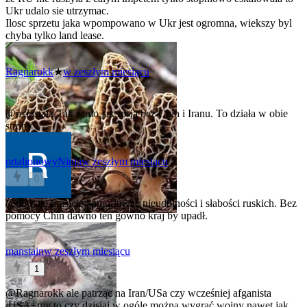
Ukr udalo sie utrzymac.
Ilosc sprzetu jaka wpompowano w Ukr jest ogromna, wiekszy byl
chyba tylko land lease.
Ragnarokk
★
w zeszłym miesiącu
0
@manstain
Tak samo jak rosja bez Chin i Iranu. To działa w obie
strony
ortalionowyNinja
w zeszłym miesiącu
0
@666
nie musicie kamuflować nieudolności i słabości ruskich. Bez
pomocy Chin dawno ten gówno kraj by upadł.
manstain
w zeszłym miesiącu
1
@Ragnarokk
ale patrząc na Iran/USa czy wcześniej afganista
/USA+my to czy dzisiaj w ogóle można wygrać wojny nawet jak