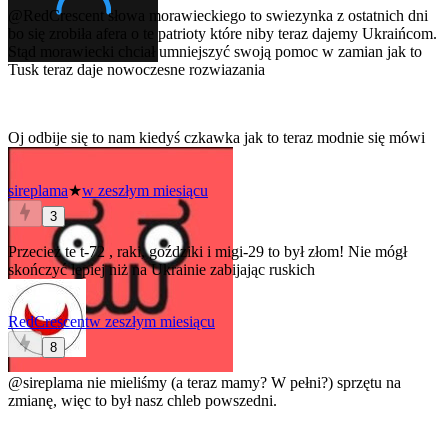
@RedCrescent
słowa morawieckiego to swiezynka z ostatnich dni
bo się zrobiła afera o te patrioty które niby teraz dajemy Ukraińcom.
Stąd morawiecki chciał umniejszyć swoją pomoc w zamian jak to
Tusk teraz daje nowoczesne rozwiazania
Oj odbije się to nam kiedyś czkawka jak to teraz modnie się mówi
sireplama
★
w zeszłym miesiącu
3
Przecież te t-72 , raki, goździki i migi-29 to był złom! Nie mógł
skończyć lepiej niż na Ukrainie zabijając ruskich
RedCrescent
w zeszłym miesiącu
8
@sireplama
nie mieliśmy (a teraz mamy? W pełni?) sprzętu na
zmianę, więc to był nasz chleb powszedni.