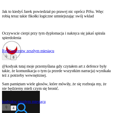
Jak to kiedyś Jarek powiedział po prawej nic oprócz PiSu. Więc
robią teraz takie fikołki logiczne umniejszając swój wklad
Oczywscie cierpi przy tym dyplomacja i nakręca się jakaś spirala
spierdolenia
RedCrescent
w zeszłym miesiącu
8
@kodyak
tutaj moje przemyślana gdy czytałem art z defence były
takie, że komunikacja o tym (a przede wszystkim narracja) wynikała
też z potrzeby wewnętrznej.
Sam pamiętam wiele głosów, które mówiły, że się rozbraja my, że
nie będziemy mieli czym się bronić.
kodyak
w zeszłym miesiącu
4