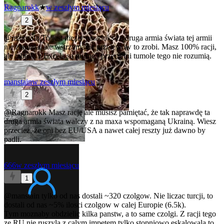
Ragnarokk
★
w zeszłym miesiącu
2
@manstain
To jest niezły paradoks że druga armia świata tej armii
nie złamała, ale wstrzymanie przelewów to zrobi. Masz 100% racji,
ale tabelki z Excela są nudne i przeciętni tumole tego nie rozumią.
manstain
w zeszłym miesiącu
2
@Ragnarokk
Masz rację ale musisz pamiętać, że tak naprawdę ta
druga armia świata walczy z na maxa wspomaganą Ukrainą. Wiesz
przecież, że oni bez EU/USA a nawet całej reszty już dawno by
padli.
666
w zeszłym miesiącu
1
@manstain
tylko od nas dostali ~320 czolgow. Nie liczac turcji, to
dostali od nas ~5% ilosci czolgow w calej Europie (6.5k).
Tym moznaby obdzielic kilka panstw, a to same czolgi. Z racji tego
ze RU nie ruszyla z calym impetem tylko stopniowo eskalowala to