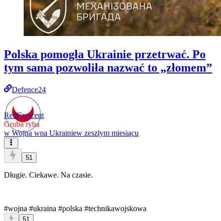
Polska pomogła Ukrainie przetrwać. Po
tym sama pozwoliła nazwać to „złomem”
Defence24
RedCrescent
Gruba ryba
w
Wojna wna Ukrainie
w zeszłym miesiącu
51
Długie. Ciekawe. Na czasie.
#wojna
#ukraina
#polska
#technikawojskowa
51