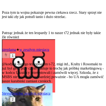
Poza tym ta wojna pokazuje pewna ciekawa rzecz. Stary sprzęt nie
jest taki zły jak potrafi tanio i dużo strzelac.
Patrząc jednak że ten leopardy 1 to nasze t72 jednak nie były takie
źle również
sireplama
★
w zeszłym miesiącu
1
@kodyak
dlatego też opisałem t-72, migi itd., Kraby i Rosomaki to
już był gest, przy czym traktuje to trochę jak próbkę marketingową -
w końcu Ukraińcy przetestowali i zamówili więcej. Szkoda, że z
MSBS nie podeszli nasi bardziej poważnie - bo UA mogła zamówić
nasze karabinki zamiast czeskich
SteveFrench
w zeszłym miesiącu
2