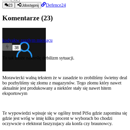
Defence24
23
Udostępnij
Komentarze (
23
)
kodyak
w zeszłym miesiącu
38
To tak może nakreślę debilizm sytuacji.
Morawiecki walną tekstem że w zasadzie to zrobiliśmy świetny deal
bo pozbyliśmy się złomu z magazynów. Tego złomu który nawet
aktualnie jest produkowany a niektóre stały się nawet hitem
eksportowym
Te wypowiedzi wpisuje się w ogólny trend PiSu gdzie zapomina się
gdzie jest wróg w imię kilku procent w wyborach bo chodzi
oczywscie o elektorat faszyzujacy ala konfa czy braunowcy.