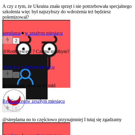
A czy z tym, że Ukraina znała sprzęt i nie potrzebowała specjalnego
szkolenia więc był najszybszy do wdrożenia też będziesz
polemizował?
sireplama
★
w zeszłym miesiącu
2
@RedCrescent
? Czemu miałbym?
kodyak
w zeszłym miesiącu
0
@sireplama
złom za 15 mld
RedCrescent
w zeszłym miesiącu
0
@sireplama
no to częściowo przynajmniej I tutaj się zgadzamy