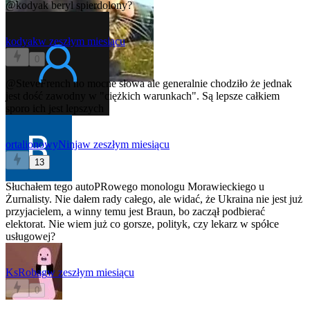
@kodyak
beryl spierdolony?
kodyak
w zeszłym miesiącu
0
@SteveFrench
no mocne słowa ale generalnie chodziło że jednak
jest dość zawodny w "ciężkich warunkach". Są lepsze całkiem
sporo ich jest lepszych
ortalionowyNinja
w zeszłym miesiącu
13
Słuchałem tego autoPRowego monologu Morawieckiego u
Żurnalisty. Nie dałem rady całego, ale widać, że Ukraina nie jest już
przyjacielem, a winny temu jest Braun, bo zaczął podbierać
elektorat. Nie wiem już co gorsze, polityk, czy lekarz w spółce
usługowej?
KsRobag
w zeszłym miesiącu
0