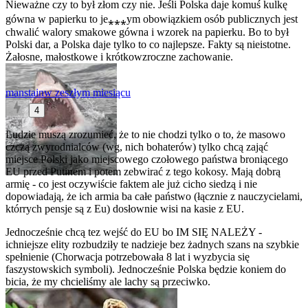
Nieważne czy to był złom czy nie. Jeśli Polska daje komuś kulkę
gówna w papierku to je⁎⁎⁎ym obowiązkiem osób publicznych jest
chwalić walory smakowe gówna i wzorek na papierku. Bo to był
Polski dar, a Polska daje tylko to co najlepsze. Fakty są nieistotne.
Żałosne, małostkowe i krótkowzroczne zachowanie.
manstain
w zeszłym miesiącu
4
Ludzie muszą zrozumieć, że to nie chodzi tylko o to, że masowo
czczą zwyrodnialców (wg, nich bohaterów) tylko chcą zająć
miejsce Polski jako miejscowego czołowego państwa broniącego
EU przed Putinem i potem zebwirać z tego kokosy. Mają dobrą
armię - co jest oczywiście faktem ale już cicho siedzą i nie
dopowiadają, że ich armia ba całe państwo (łącznie z nauczycielami,
którrych pensje są z Eu) dosłownie wisi na kasie z EU.
Jednocześnie chcą tez wejść do EU bo IM SIĘ NALEŻY -
ichniejsze elity rozbudziły te nadzieje bez żadnych szans na szybkie
spełnienie (Chorwacja potrzebowała 8 lat i wyzbycia się
faszystowskich symboli). Jednocześnie Polska będzie koniem do
bicia, że my chcieliśmy ale lachy są przeciwko.