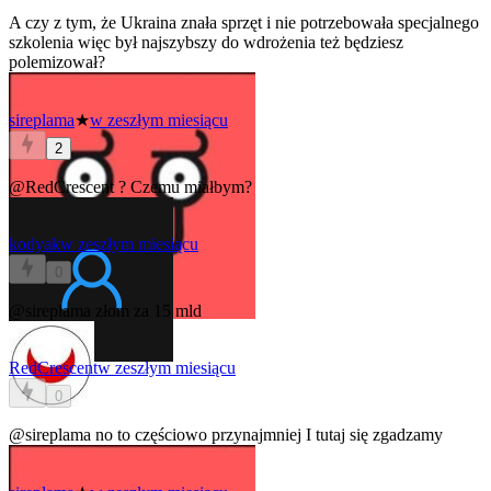
A czy z tym, że Ukraina znała sprzęt i nie potrzebowała specjalnego
szkolenia więc był najszybszy do wdrożenia też będziesz
polemizował?
sireplama
★
w zeszłym miesiącu
2
@RedCrescent
? Czemu miałbym?
kodyak
w zeszłym miesiącu
0
@sireplama
złom za 15 mld
RedCrescent
w zeszłym miesiącu
0
@sireplama
no to częściowo przynajmniej I tutaj się zgadzamy