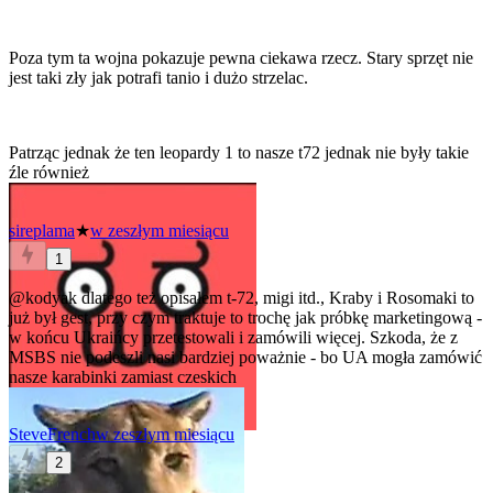
Poza tym ta wojna pokazuje pewna ciekawa rzecz. Stary sprzęt nie
jest taki zły jak potrafi tanio i dużo strzelac.
Patrząc jednak że ten leopardy 1 to nasze t72 jednak nie były takie
źle również
sireplama
★
w zeszłym miesiącu
1
@kodyak
dlatego też opisałem t-72, migi itd., Kraby i Rosomaki to
już był gest, przy czym traktuje to trochę jak próbkę marketingową -
w końcu Ukraińcy przetestowali i zamówili więcej. Szkoda, że z
MSBS nie podeszli nasi bardziej poważnie - bo UA mogła zamówić
nasze karabinki zamiast czeskich
SteveFrench
w zeszłym miesiącu
2