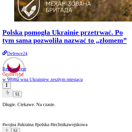
Polska pomogła Ukrainie przetrwać. Po
tym sama pozwoliła nazwać to „złomem”
Defence24
RedCrescent
Gruba ryba
w
Wojna wna Ukrainie
w zeszłym miesiącu
51
Długie. Ciekawe. Na czasie.
#wojna
#ukraina
#polska
#technikawojskowa
51