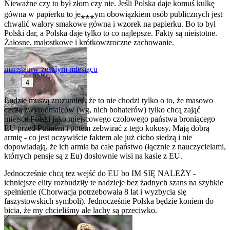
Nieważne czy to był złom czy nie. Jeśli Polska daje komuś kulkę
gówna w papierku to je⁎⁎⁎ym obowiązkiem osób publicznych jest
chwalić walory smakowe gówna i wzorek na papierku. Bo to był
Polski dar, a Polska daje tylko to co najlepsze. Fakty są nieistotne.
Żałosne, małostkowe i krótkowzroczne zachowanie.
manstain
w zeszłym miesiącu
4
Ludzie muszą zrozumieć, że to nie chodzi tylko o to, że masowo
czczą zwyrodnialców (wg, nich bohaterów) tylko chcą zająć
miejsce Polski jako miejscowego czołowego państwa broniącego
EU przed Putinem i potem zebwirać z tego kokosy. Mają dobrą
armię - co jest oczywiście faktem ale już cicho siedzą i nie
dopowiadają, że ich armia ba całe państwo (łącznie z nauczycielami,
którrych pensje są z Eu) dosłownie wisi na kasie z EU.
Jednocześnie chcą tez wejść do EU bo IM SIĘ NALEŻY -
ichniejsze elity rozbudziły te nadzieje bez żadnych szans na szybkie
spełnienie (Chorwacja potrzebowała 8 lat i wyzbycia się
faszystowskich symboli). Jednocześnie Polska będzie koniem do
bicia, że my chcieliśmy ale lachy są przeciwko.