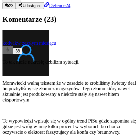
Defence24
23
Udostępnij
Komentarze (
23
)
kodyak
w zeszłym miesiącu
38
To tak może nakreślę debilizm sytuacji.
Morawiecki walną tekstem że w zasadzie to zrobiliśmy świetny deal
bo pozbyliśmy się złomu z magazynów. Tego złomu który nawet
aktualnie jest produkowany a niektóre stały się nawet hitem
eksportowym
Te wypowiedzi wpisuje się w ogólny trend PiSu gdzie zapomina się
gdzie jest wróg w imię kilku procent w wyborach bo chodzi
oczywscie o elektorat faszyzujacy ala konfa czy braunowcy.