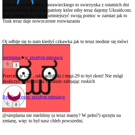
@RedCrescent
słowa morawieckiego to swiezynka z ostatnich dni
bo się zrobiła afera o te patrioty które niby teraz dajemy Ukraińcom.
Stąd morawiecki chciał umniejszyć swoją pomoc w zamian jak to
Tusk teraz daje nowoczesne rozwiazania
Oj odbije się to nam kiedyś czkawka jak to teraz modnie się mówi
sireplama
★
w zeszłym miesiącu
3
Przecież te t-72 , raki, goździki i migi-29 to był złom! Nie mógł
skończyć lepiej niż na Ukrainie zabijając ruskich
RedCrescent
w zeszłym miesiącu
8
@sireplama
nie mieliśmy (a teraz mamy? W pełni?) sprzętu na
zmianę, więc to był nasz chleb powszedni.