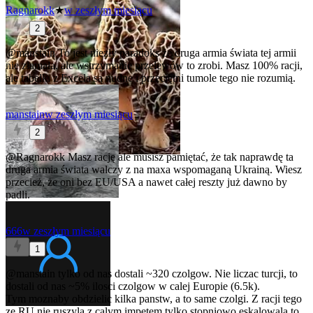
Ragnarokk
★
w zeszłym miesiącu
2
@manstain
To jest niezły paradoks że druga armia świata tej armii
nie złamała, ale wstrzymanie przelewów to zrobi. Masz 100% racji,
ale tabelki z Excela są nudne i przeciętni tumole tego nie rozumią.
manstain
w zeszłym miesiącu
2
@Ragnarokk
Masz rację ale musisz pamiętać, że tak naprawdę ta
druga armia świata walczy z na maxa wspomaganą Ukrainą. Wiesz
przecież, że oni bez EU/USA a nawet całej reszty już dawno by
padli.
666
w zeszłym miesiącu
1
@manstain
tylko od nas dostali ~320 czolgow. Nie liczac turcji, to
dostali od nas ~5% ilosci czolgow w calej Europie (6.5k).
Tym moznaby obdzielic kilka panstw, a to same czolgi. Z racji tego
ze RU nie ruszyla z calym impetem tylko stopniowo eskalowala to