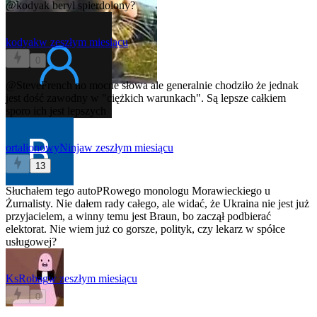
@kodyak
beryl spierdolony?
kodyak
w zeszłym miesiącu
0
@SteveFrench
no mocne słowa ale generalnie chodziło że jednak
jest dość zawodny w "ciężkich warunkach". Są lepsze całkiem
sporo ich jest lepszych
ortalionowyNinja
w zeszłym miesiącu
13
Słuchałem tego autoPRowego monologu Morawieckiego u
Żurnalisty. Nie dałem rady całego, ale widać, że Ukraina nie jest już
przyjacielem, a winny temu jest Braun, bo zaczął podbierać
elektorat. Nie wiem już co gorsze, polityk, czy lekarz w spółce
usługowej?
KsRobag
w zeszłym miesiącu
0