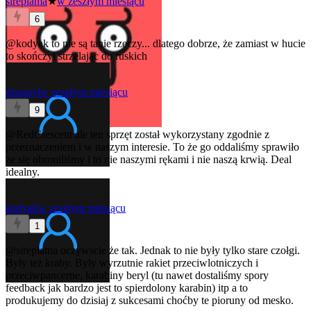
sireplama
★
w zeszłym miesiącu
6
@kodyak
to nie są tanie rzeczy... dlatego dobrze, że zamiast w hucie
to skończył strzelając do ruskich
dzangyl
w zeszłym miesiącu
9
@RedCrescent
ale ten sprzęt został wykorzystany zgodnie z
przeznaczeniem i w naszym interesie. To że go oddaliśmy sprawiło
że się obroniliśmy i to nie naszymi rękami i nie naszą krwią. Deal
idealny.
kodyak
w zeszłym miesiącu
1
@sireplama
oczywscie że tak. Jednak to nie były tylko stare czołgi.
Były też kraby. Były wyrzutnie rakiet przeciwlotniczych i
przeciwpancerne, karabiny beryl (tu nawet dostaliśmy spory
feedback jak bardzo jest to spierdolony karabin) itp a to
produkujemy do dzisiaj z sukcesami choćby te pioruny od mesko.