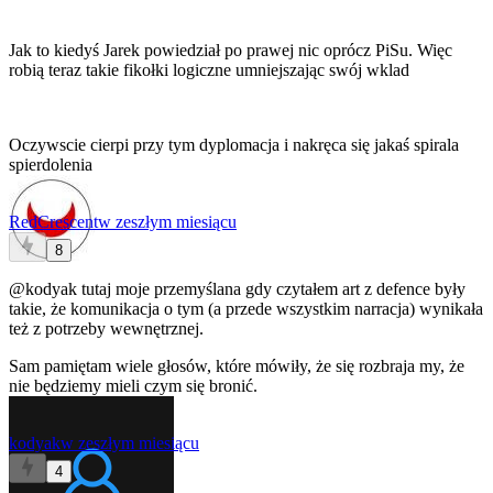
Jak to kiedyś Jarek powiedział po prawej nic oprócz PiSu. Więc
robią teraz takie fikołki logiczne umniejszając swój wklad
Oczywscie cierpi przy tym dyplomacja i nakręca się jakaś spirala
spierdolenia
RedCrescent
w zeszłym miesiącu
8
@kodyak
tutaj moje przemyślana gdy czytałem art z defence były
takie, że komunikacja o tym (a przede wszystkim narracja) wynikała
też z potrzeby wewnętrznej.
Sam pamiętam wiele głosów, które mówiły, że się rozbraja my, że
nie będziemy mieli czym się bronić.
kodyak
w zeszłym miesiącu
4