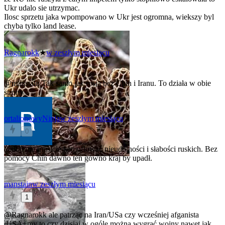
Ukr udalo sie utrzymac.
Ilosc sprzetu jaka wpompowano w Ukr jest ogromna, wiekszy byl
chyba tylko land lease.
Ragnarokk
★
w zeszłym miesiącu
0
@manstain
Tak samo jak rosja bez Chin i Iranu. To działa w obie
strony
ortalionowyNinja
w zeszłym miesiącu
0
@666
nie musicie kamuflować nieudolności i słabości ruskich. Bez
pomocy Chin dawno ten gówno kraj by upadł.
manstain
w zeszłym miesiącu
1
@Ragnarokk
ale patrząc na Iran/USa czy wcześniej afganista
/USA+my to czy dzisiaj w ogóle można wygrać wojny nawet jak