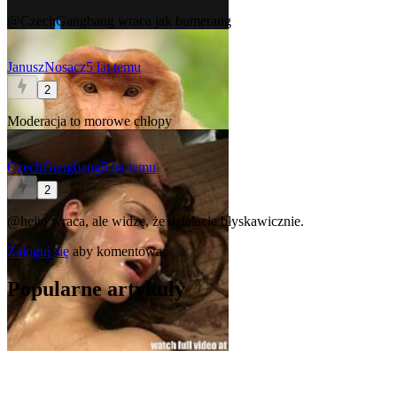
@CzechGangbang
wraca jak bumerang
JanuszNosacz
5 lat temu
2
Moderacja to morowe chłopy
CzechGangbang
5 lat temu
2
@hejto
wraca, ale widzę, że działacie błyskawicznie.
Zaloguj się
aby komentować
Popularne artykuły