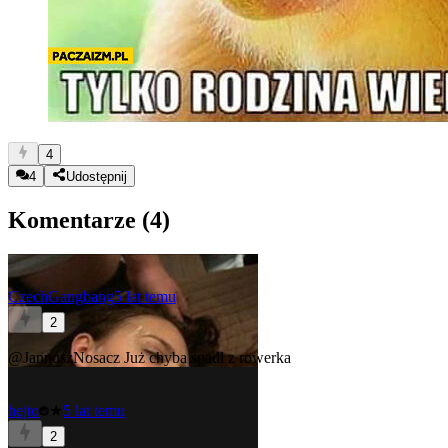
4
4
Udostępnij
Komentarze (
4
)
CzechGangbang
5 lat temu
2
@JannuszNosacz
Już chyba spadl z rowerka
hejto
★
5 lat temu
2