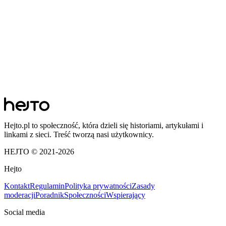
Hejto.pl to społeczność, która dzieli się historiami, artykułami i
linkami z sieci. Treść tworzą nasi użytkownicy.
HEJTO © 2021-
2026
Hejto
Kontakt
Regulamin
Polityka prywatności
Zasady
moderacji
Poradnik
Społeczności
Wspierający
Social media