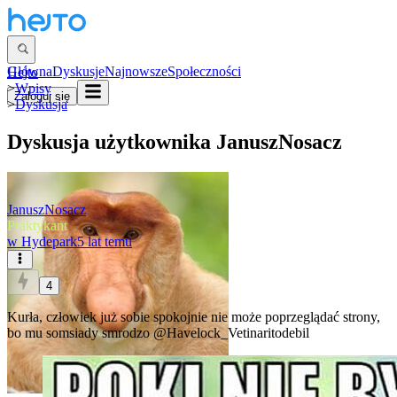
Główna
Dyskusje
Najnowsze
Społeczności
Hejto
>
Wpisy
Zaloguj się
>
Dyskusja
Dyskusja użytkownika
JanuszNosacz
JanuszNosacz
Praktykant
w
Hydepark
5 lat temu
4
Kurła, człowiek już sobie spokojnie nie może poprzeglądać strony,
bo mu somsiady smrodzo
@Havelock_Vetinaritodebil