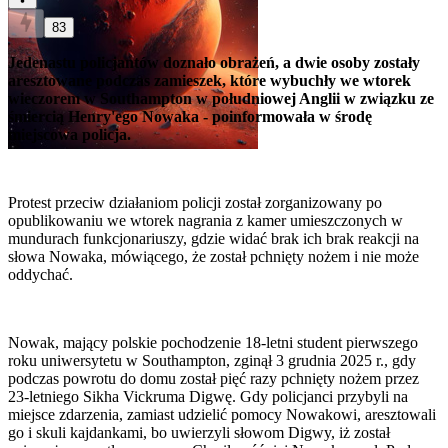
83
Jedenastu policjantów doznało obrażeń, a dwie osoby zostały
aresztowane podczas zamieszek, które wybuchły we wtorek
wieczorem w Southampton w południowej Anglii w związku ze
śmiercią Henry'ego Nowaka - poinformowała w środę
miejscowa policja.
Protest przeciw działaniom policji został zorganizowany po
opublikowaniu we wtorek nagrania z kamer umieszczonych w
mundurach funkcjonariuszy, gdzie widać brak ich brak reakcji na
słowa Nowaka, mówiącego, że został pchnięty nożem i nie może
oddychać.
Nowak, mający polskie pochodzenie 18-letni student pierwszego
roku uniwersytetu w Southampton, zginął 3 grudnia 2025 r., gdy
podczas powrotu do domu został pięć razy pchnięty nożem przez
23-letniego Sikha Vickruma Digwę. Gdy policjanci przybyli na
miejsce zdarzenia, zamiast udzielić pomocy Nowakowi, aresztowali
go i skuli kajdankami, bo uwierzyli słowom Digwy, iż został