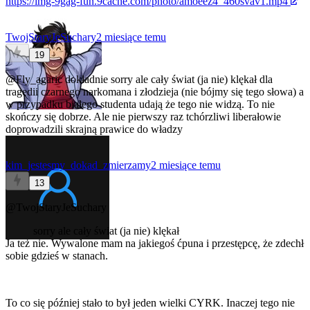
https://img-9gag-fun.9cache.com/photo/amoeez4_460svav1.mp4
TwojStaryJeSuchary
2 miesiące temu
19
@Fly_agaric
dokładnie
sorry ale cały świat (ja nie) klękał dla
tragedii czarnego narkomana i złodzieja (nie bójmy się tego słowa) a
w przypadku białego studenta udają że tego nie widzą. To nie
skończy się dobrze. Ale nie pierwszy raz tchórzliwi liberałowie
doprowadzili skrajną prawice do władzy
kim_jestesmy_dokad_zmierzamy
2 miesiące temu
13
@TwojStaryJeSuchary
sorry ale cały świat (ja nie) klękał
Ja też nie. Wywalone mam na jakiegoś ćpuna i przestępcę, że zdechł
sobie gdzieś w stanach.
To co się później stało to był jeden wielki CYRK. Inaczej tego nie