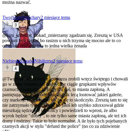
można nazwać.
TwojStaryJeSuchary
2 miesiące temu
3
@kim_jestesmy_dokad_zmierzamy
zgadzam się. Zresztą w USA
powinni byli klękać bo rasizm u nich trzyma się mocno ale to co
odwalała reszta świata to jedna wielka żenada
NiebieskiSzpadelNihilizmu
2 miesiące temu
4
@TwojStaryJeSuchary
z aptekarza zrobili wręcz świętego i chowali
go w złotej trumnie, bo podsycane ciągle grupkami wpływów
czarnuchy zagroziły, że jak tylko coś, to miasta zapłoną. A
pamiętając to co oni odpierdalają jak lecą lootować jakieś galerie,
czy markety, to dokładnie tak by się to skończyło. Zresztą tam to się
nie zatrzymało tylko na tym, bo jakiś łeb szybko zdoxxował gdzie
mieszkają sędziowie i ławnicy i powiedzieli to wprost, że albo
wyrok będzie "dobry", to nie tylko same miasta zapłoną, ale też ich
domy i rodziny. Takie to było normalne. A ile było tych pojebanych
czarnych akcji w stylu "defund the police" (no co za zdziwienie