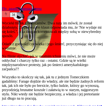
Fly_agaric
2 miesiące temu
34
Wyciekł filmik z bodycamów. Dwa razy im mówił, że został
dziabnięty. Za pierwszym klaun odpowiada mu, że 'Nie wydaje mi
się koleś.", a za drugim komentowali między sobą w niewybredny
sposób.
Odarli z godności człowieka i jego śmierć, przyczyniając się do niej
wydatnie.
Na filmie słychać, jak w ostatnim tchnieniu mówi, że nie może
oddychać i charczy tylko raz - ostatni. Gdzie są te wielki
międzynarodowe protesty, jak po śmierci amerykańskiego
zaćpańca??
Wszystko to skończy się tak, jak tu z jednym Tomeczkiem
gadaliśmy: Farage dojdzie do władzy, ale nie będzie żadnych reform
tak, jak ich nie było po brexicie, tylko ludzie, którzy go wynoszą,
przyodzieją brunatne koszule i załatwią to w starym, najgorszym
stylu. Nikt wtedy nie będzie bezpieczny, a władza i jej pretorianie
już długo na to pracują.