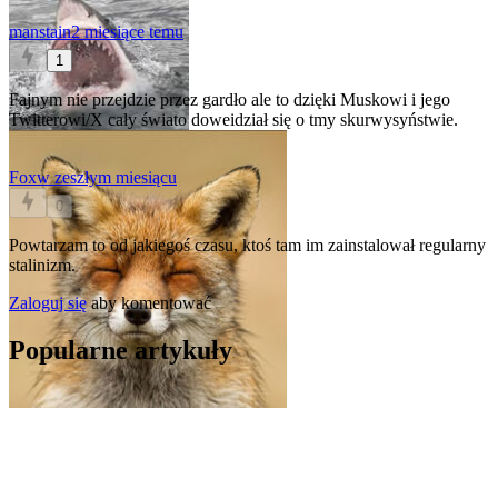
manstain
2 miesiące temu
1
Fajnym nie przejdzie przez gardło ale to dzięki Muskowi i jego
Twitterowi/X cały świato doweidział się o tmy skurwysyństwie.
Fox
w zeszłym miesiącu
0
Powtarzam to od jakiegoś czasu, ktoś tam im zainstalował regularny
stalinizm.
Zaloguj się
aby komentować
Popularne artykuły