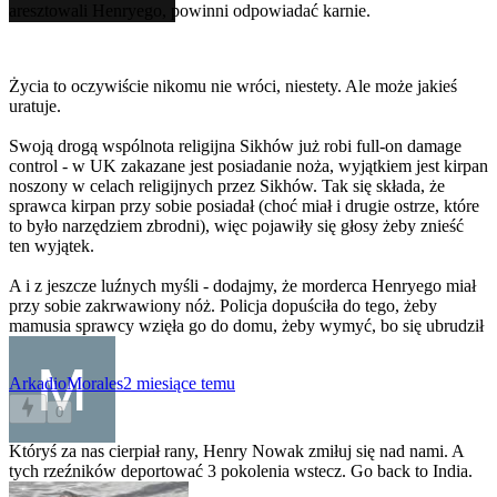
aresztowali Henryego, powinni odpowiadać karnie.
Życia to oczywiście nikomu nie wróci, niestety. Ale może jakieś
uratuje.
Swoją drogą wspólnota religijna Sikhów już robi full-on damage
control - w UK zakazane jest posiadanie noża, wyjątkiem jest kirpan
noszony w celach religijnych przez Sikhów. Tak się składa, że
sprawca kirpan przy sobie posiadał (choć miał i drugie ostrze, które
to było narzędziem zbrodni), więc pojawiły się głosy żeby znieść
ten wyjątek.
A i z jeszcze luźnych myśli - dodajmy, że morderca Henryego miał
przy sobie zakrwawiony nóż. Policja dopuściła do tego, żeby
mamusia sprawcy wzięła go do domu, żeby wymyć, bo się ubrudził
ArkadioMorales
2 miesiące temu
0
Któryś za nas cierpiał rany, Henry Nowak zmiłuj się nad nami. A
tych rzeźników deportować 3 pokolenia wstecz. Go back to India.