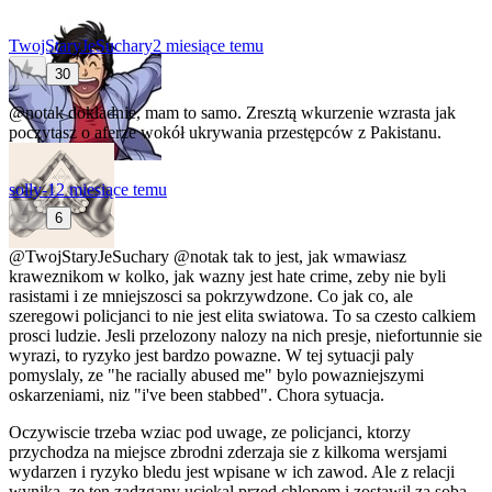
TwojStaryJeSuchary
2 miesiące temu
30
@notak
dokładnie, mam to samo. Zresztą wkurzenie wzrasta jak
poczytasz o aferze wokół ukrywania przestępców z Pakistanu.
solly-1
2 miesiące temu
6
@TwojStaryJeSuchary
@notak
tak to jest, jak wmawiasz
kraweznikom w kolko, jak wazny jest hate crime, zeby nie byli
rasistami i ze mniejszosci sa pokrzywdzone. Co jak co, ale
szeregowi policjanci to nie jest elita swiatowa. To sa czesto calkiem
prosci ludzie. Jesli przelozony nalozy na nich presje, niefortunnie sie
wyrazi, to ryzyko jest bardzo powazne. W tej sytuacji paly
pomyslaly, ze "he racially abused me" bylo powazniejszymi
oskarzeniami, niz "i've been stabbed". Chora sytuacja.
Oczywiscie trzeba wziac pod uwage, ze policjanci, ktorzy
przychodza na miejsce zbrodni zderzaja sie z kilkoma wersjami
wydarzen i ryzyko bledu jest wpisane w ich zawod. Ale z relacji
wynika, ze ten zadzgany uciekal przed chlopem i zostawil za soba