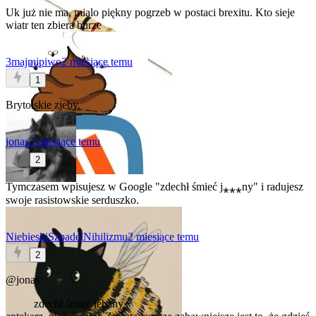
Uk już nie ma, mialo piękny pogrzeb w postaci brexitu. Kto sieje
wiatr ten zbiera burze
3majmipiwo
2 miesiące temu
1
Brytolskie zjeby.
jonas
2 miesiące temu
2
Tymczasem wpisujesz w Google "zdechł śmieć j⁎⁎⁎ny" i radujesz
swoje rasistowskie serduszko.
NiebieskiSzpadelNihilizmu
2 miesiące temu
2
@jonas
zdechł śmieć jebany