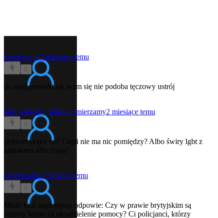
qwertyzxcv
2 miesiące temu
0
do rosji prawaki jak wam się nie podoba tęczowy ustrój
kim_jestesmy_dokad_zmierzamy
2 miesiące temu
0
@qwertyzxcv
co? Czyli nie ma nic pomiędzy? Albo świry lgbt z
zaimkami albo rosja?
Mechazaba
2 miesiące temu
0
Może ktoś mądrzejszy odpowie: Czy w prawie brytyjskim są
zarzuty karne za nieudzielenie pomocy? Ci policjanci, którzy