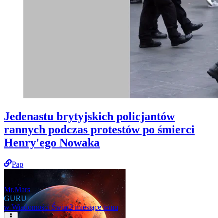
Jedenastu brytyjskich policjantów
rannych podczas protestów po śmierci
Henry'ego Nowaka
Pap
Mr.Mars
GURU
w
Wiadomości Świat
2 miesiące temu