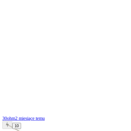
30ohm
2 miesiące temu
10