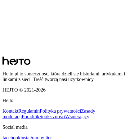
Hejto.pl to społeczność, która dzieli się historiami, artykułami i
linkami z sieci. Treść tworzą nasi użytkownicy.
HEJTO © 2021-
2026
Hejto
Kontakt
Regulamin
Polityka prywatności
Zasady
moderacji
Poradnik
Społeczności
Wspierający
Social media
facebook
instagram
twitter