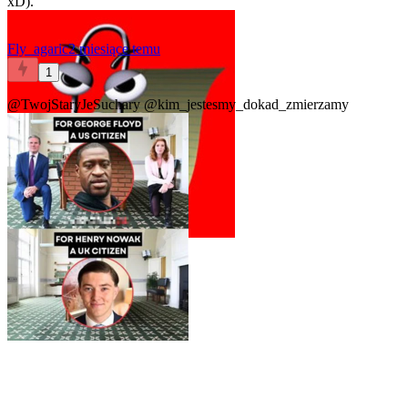
xD).
Fly_agaric
2 miesiące temu
1
@TwojStaryJeSuchary
@kim_jestesmy_dokad_zmierzamy