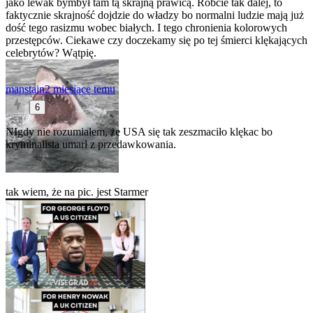
jako lewak bymbył tam tą skrajną prawicą. Róbcie tak dalej, to
faktycznie skrajność dojdzie do władzy bo normalni ludzie mają już
dość tego rasizmu wobec białych. I tego chronienia kolorowych
przestępców. Ciekawe czy doczekamy się po tej śmierci klękających
celebrytów? Wątpię.
manstain
2 miesiące temu
6
NIgdy nie rozumiałem, że USA się tak zeszmaciło klękac bo
kryminalista umarł z przedawkowania.
tak wiem, że na pic. jest Starmer