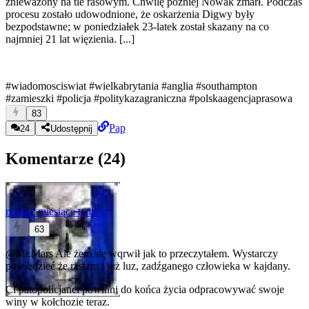
znieważony na tle rasowym. Chwilę później Nowak zmarł. Podczas
procesu zostało udowodnione, że oskarżenia Digwy były
bezpodstawne; w poniedziałek 23-latek został skazany na co
najmniej 21 lat więzienia. [...]
#wiadomosciswiat
#wielkabrytania
#anglia
#southampton
#zamieszki
#policja
#politykazagraniczna
#polskaagencjaprasowa
83
Pap
24
Udostępnij
Komentarze (
24
)
notak
2 miesiące temu
63
@Mr.Mars
Ale żem się wqrwił jak to przeczytałem. Wystarczy
powiedzieć że rasizm i już luz, zadźganego człowieka w kajdany.
Ci patopolicjanci powinni do końca życia odpracowywać swoje
winy w kołchozie teraz.