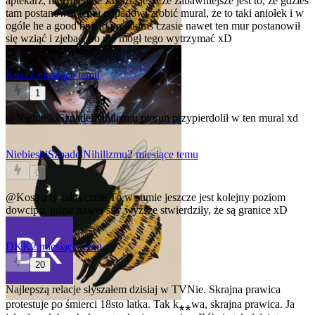
aptekarz, niezmiennie
Zresztą jeszcze zabawniejsze jest to, że gdzieś
tam postanowili temu odpadowi zrobić mural, że to taki aniołek i w
ogóle he a good boi, to po jakimś czasie nawet ten mur postanowił
się wziąć i zjebać, bo nie mógł tego wytrzymać xD
Kosa
2 miesiące temu
1
@NiebieskiSzpadelNihilizmu
piorun przypierdolił w ten mural xd
NiebieskiSzpadelNihilizmu
2 miesiące temu
0
@Kosa
a ty faktycznie
To w sumie jeszcze jest kolejny poziom
dowcipu, gdzie nawet siły wyższe stwierdziły, że są granice xD
DKK
2 miesiące temu
20
Najlepszą relacje słyszałem dzisiaj w TVNie. Skrajna prawica
protestuje po śmierci 18sto latka. Tak k⁎⁎wa, skrajna prawica. Ja