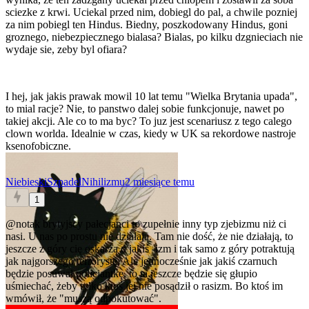
sciezke z krwi. Uciekal przed nim, dobiegl do pal, a chwile pozniej
za nim pobiegl ten Hindus. Biedny, poszkodowany Hindus, goni
groznego, niebezpiecznego bialasa? Bialas, po kilku dzgnieciach nie
wydaje sie, zeby byl ofiara?
I hej, jak jakis prawak mowil 10 lat temu "Wielka Brytania upada",
to mial racje? Nie, to panstwo dalej sobie funkcjonuje, nawet po
takiej akcji. Ale co to ma byc? To juz jest scenariusz z tego calego
clown worlda. Idealnie w czas, kiedy w UK sa rekordowe nastroje
ksenofobiczne.
NiebieskiSzpadelNihilizmu
2 miesiące temu
1
@notak
brytyjscy pałecjanci to zupełnie inny typ zjebizmu niż ci
nasi. U nas po prostu nie działają. Tam nie dość, że nie działają, to
jeszcze z góry cię oskarżą o jakiś -izm i tak samo z góry potraktują
jak najgorszego terrorystę. Ale jednocześnie jak jakiś czarnuch
będzie posuwał policjantkę, to ta jeszcze będzie się głupio
uśmiechać, żeby tylko ktoś jej nie posądził o rasizm. Bo ktoś im
wmówił, że "muszą odpokutować".