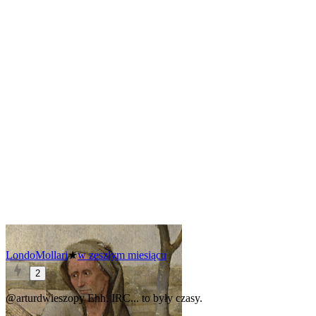
LondoMollari
★
w zeszłym miesiącu
2
@arturdwieszopy
Ehh, IRC... to były czasy.