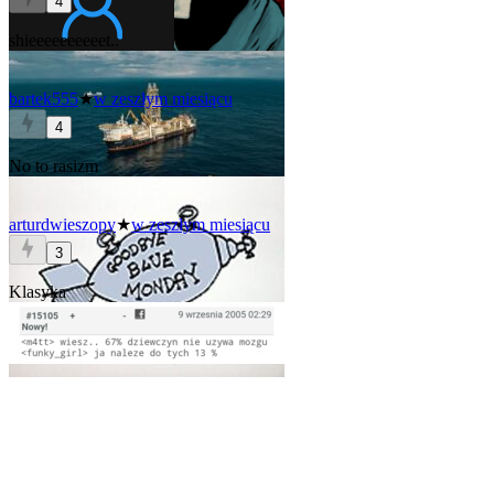
4
shieeeeeeeeeet..
bartek555
★
w zeszłym miesiącu
4
No to rasizm
arturdwieszopy
★
w zeszłym miesiącu
3
Klasyka