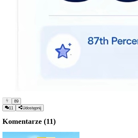
89
11
Udostępnij
Komentarze (
11
)