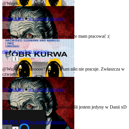
@WujekAlien
WujekAlien
★
w zeszłym miesiącu
0
@rith
zamknęli mnie w salce i mówią, że mam pracować :(
rith
★
w zeszłym miesiącu
1
@WujekAlien
cooooo? Przecież tam nikt nie pracuje. Zwłaszcza w
czwartek po 12
WujekAlien
★
w zeszłym miesiącu
0
@rith
przynajmniej ja pracuję, nawet jeśli jestem jedyny w Danii xD
DEATH_INTJ
w zeszłym miesiącu