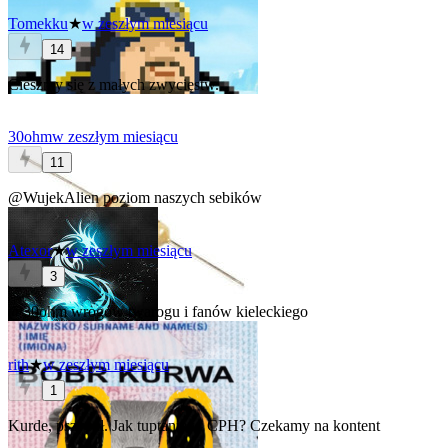
Tomekku
★
w zeszłym miesiącu
14
Cieszmy się z małych zwycięstw.
30ohm
w zeszłym miesiącu
11
@WujekAlien
poziom naszych sebików
Atexor
★
w zeszłym miesiącu
3
@30ohm
wrogów twarogu i fanów kieleckiego
rith
★
w zeszłym miesiącu
1
Kurde, pszypał. Jak tuptanie w CPH? Czekamy na kontent