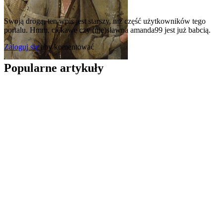
Swoją drogą, ten wpis jest starszy, niż część użytkowników tego
portalu. Hmm, ciekawe czy (nie)sławna amanda99 jest już babcią.
Zaloguj się
aby komentować
Popularne artykuły