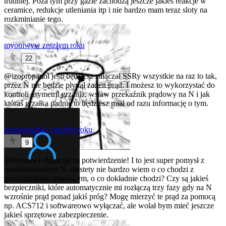
trudniej. Poza tym przy gazie zachodzą jeszcze jakieś reakcje w
ceramice, redukcje utleniania itp i nie bardzo mam teraz sloty na
rozkminianie tego.
myoniwy
w zeszłym roku
22
@izopropanol
jeśli będziesz załączał SSRy wszystkie na raz to tak,
przez N nie będzie płynął żaden prąd. I możesz to wykorzystać do
kontroli asymetrii grzania, wstaw przekaźnik prądowy na N i jak
któraś grzałka padnie to będziesz miał od razu informację o tym.
izopropanol
w zeszłym roku
9
@myoniwy
dziękuję za potwierdzenie! I to jest super pomysł z
monitorowaniem N, niestety nie bardzo wiem o co chodzi z
przekaźnikiem prądowym, o co dokładnie chodzi? Czy są jakieś
bezpieczniki, które automatycznie mi rozłączą trzy fazy gdy na N
wzrośnie prąd ponad jakiś próg? Mogę mierzyć te prąd za pomocą
np. ACS712 i softwareowo wyłączać, ale wolał bym mieć jeszcze
jakieś sprzętowe zabezpieczenie.