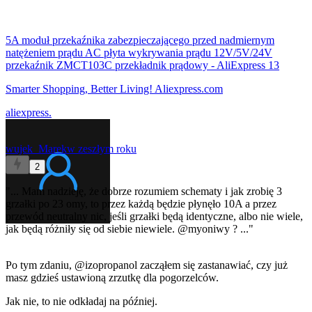
5A moduł przekaźnika zabezpieczającego przed nadmiernym
natężeniem prądu AC płyta wykrywania prądu 12V/5V/24V
przekaźnik ZMCT103C przekładnik prądowy - AliExpress 13
Smarter Shopping, Better Living! Aliexpress.com
aliexpress.
wujek_Marek
w zeszłym roku
2
"... Mam nadzieję, że dobrze rozumiem schematy i jak zrobię 3
grzałki po 23 omy, to przez każdą będzie płynęło 10A a przez
przewód neutralny nic, jeśli grzałki będą identyczne, albo nie wiele,
jak będą różniły się od siebie niewiele.
@myoniwy
? ..."
Po tym zdaniu,
@izopropanol
zacząłem się zastanawiać, czy już
masz gdzieś ustawioną zrzutkę dla pogorzelców.
Jak nie, to nie odkładaj na później.