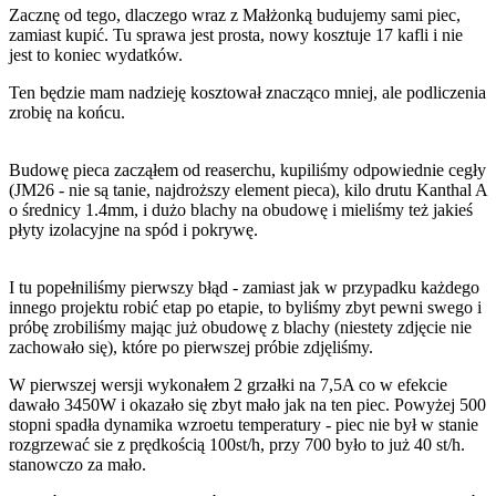
Zacznę od tego, dlaczego wraz z Małżonką budujemy sami piec,
zamiast kupić. Tu sprawa jest prosta, nowy kosztuje 17 kafli i nie
jest to koniec wydatków.
Ten będzie mam nadzieję kosztował znacząco mniej, ale podliczenia
zrobię na końcu.
Budowę pieca zacząłem od reaserchu, kupiliśmy odpowiednie cegły
(JM26 - nie są tanie, najdroższy element pieca), kilo drutu Kanthal A
o średnicy 1.4mm, i dużo blachy na obudowę i mieliśmy też jakieś
płyty izolacyjne na spód i pokrywę.
I tu popełniliśmy pierwszy błąd - zamiast jak w przypadku każdego
innego projektu robić etap po etapie, to byliśmy zbyt pewni swego i
próbę zrobiliśmy mając już obudowę z blachy (niestety zdjęcie nie
zachowało się), które po pierwszej próbie zdjęliśmy.
W pierwszej wersji wykonałem 2 grzałki na 7,5A co w efekcie
dawało 3450W i okazało się zbyt mało jak na ten piec. Powyżej 500
stopni spadła dynamika wzroetu temperatury - piec nie był w stanie
rozgrzewać sie z prędkością 100st/h, przy 700 było to już 40 st/h.
stanowczo za mało.