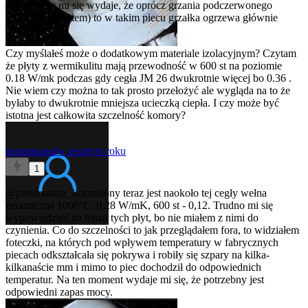
Czy dobrze mi się wydaje, że oprócz grzania podczerwonego
(promieniowaniem) to w takim piecu grzałka ogrzewa głównie
powietrze?
Czy myślałeś może o dodatkowym materiale izolacyjnym? Czytam
że płyty z wermikulitu mają przewodność w 600 st na poziomie
0.18 W/mk podczas gdy cegła JM 26 dwukrotnie więcej bo 0.36 .
Nie wiem czy można to tak prosto przełożyć ale wygląda na to że
byłaby to dwukrotnie mniejsza ucieczką ciepła. I czy może być
istotna jest całkowita szczelność komory?
izopropanol
w zeszłym roku
1
@pierdonauta_kosmolony
teraz jest naokoło tej cegły wełna
zeramiczna 1000°C: 0,28 W/mK, 600 st - 0,12. Trudno mi się
wypowiedzieć na temat tych płyt, bo nie miałem z nimi do
czynienia. Co do szczelności to jak przeglądałem fora, to widziałem
foteczki, na których pod wpływem temperatury w fabrycznych
piecach odkształcała się pokrywa i robiły się szpary na kilka-
kilkanaście mm i mimo to piec dochodził do odpowiednich
temperatur. Na ten moment wydaje mi się, że potrzebny jest
odpowiedni zapas mocy.