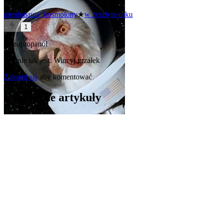
pierdonauta_kosmolony
★
w zeszłym roku
1
@izopropanol
Pewnie tak jest. Wincyj grzałek
Zaloguj się
aby komentować
Popularne artykuły