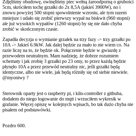
Zdjęliśmy obudowę, owinęliśmy piec wełną żaroodporną o grubości
5cm, skróciłem tochę grzałki do 2x 8,5A (jakieś 3900W), no i
znowu powyżej 500 stopni spowolnienie wzrostu, ale tym razem
mniejsze i udało się zrobić pierwszy wypał na biskwit (960 stopni)
ale już wysokich wypałów (1260 stopni) by się nie dało chyba
zrobić w skończonym czasie.
Zapadła decyzja o wymianie grzałek na trzy fazy -> trzy grzałki po
10A -> Jakieś 6.9kW. Jak dalej będzie za mało to nie wiem co. Na
razie liczę na to, że będzie ok. Połączenie będzie w gwiazdę z
przewodem neutralnym. Mam nadzieję, że dobrze rozumiem
schematy i jak zrobię 3 grzałki po 23 omy, to przez każdą będzie
płynęło 10A a przez przewód neutralny nic, jeśli grzałki będą
identyczne, albo nie wiele, jak będą różniły się od siebie niewiele.
@myoniwy
?
Sterownik oparty jest o raspberry pi, i kiln-controller z githuba,
dodałem do niego logowanie do mqtt i wrzuciłem wykresik w
grafanie. Więcej opiszę w kolejnych wpisach, bo tak dużo chyba nie
pisałem od podstawówki.
Pozdro 600.