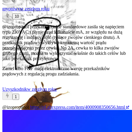
myoniwy
w zeszłym roku
10
@izopropanol
przekaźniki takie standardowe zasila się napięciem
typu 230VAC i płynie prąd kilkanaście mA, ze względu na dużą
rezystancję i indukcyjność (tysiące zwojów cienkiego drutu). A
przekaźnik prądowy wykrywa konkretną wartość prądu
przepływającego przez cewkę. Np 2A, cewka to kilka zwojów
grubego drutu, można to wykorzystać właśnie do takich celów lub
jako przekaźnik priorytetowy.
Zamel albo F&F mają elektroniczne wersję przekaźników
prądowych z regulacją progu zadziałania.
Uzyszkodnik
w zeszłym roku
1
@izopropanol
https://pl.aliexpress.com/item/4000908350656.html