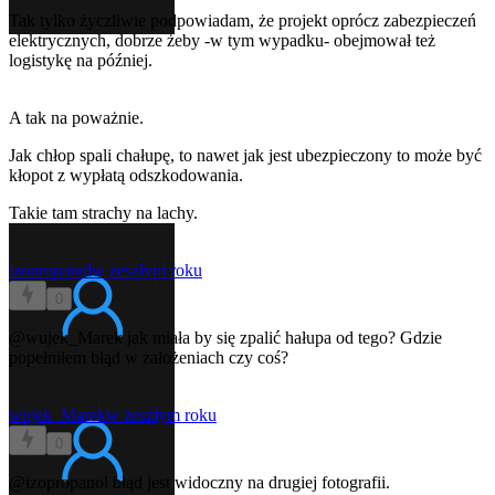
Tak tylko życzliwie podpowiadam, że projekt oprócz zabezpieczeń
elektrycznych, dobrze żeby -w tym wypadku- obejmował też
logistykę na później.
A tak na poważnie.
Jak chłop spali chałupę, to nawet jak jest ubezpieczony to może być
kłopot z wypłatą odszkodowania.
Takie tam strachy na lachy.
izopropanol
w zeszłym roku
0
@wujek_Marek
jak miała by się zpalić hałupa od tego? Gdzie
popełniłem błąd w założeniach czy coś?
wujek_Marek
w zeszłym roku
0
@izopropanol
błąd jest widoczny na drugiej fotografii.