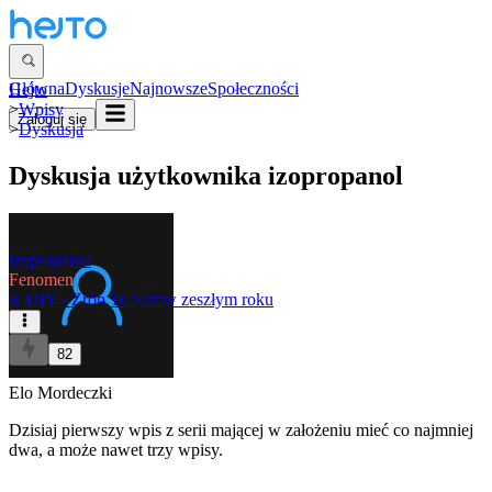
Główna
Dyskusje
Najnowsze
Społeczności
Hejto
>
Wpisy
Zaloguj się
>
Dyskusja
Dyskusja użytkownika
izopropanol
izopropanol
Fenomen
w
DIY - Zrób To Sam
w zeszłym roku
82
Elo Mordeczki
Dzisiaj pierwszy wpis z serii mającej w założeniu mieć co najmniej
dwa, a może nawet trzy wpisy.