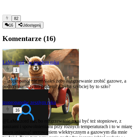
82
16
Udostępnij
Komentarze (
16
)
LaMo.zord
★
w zeszłym roku
1
@izopropanol
nie myślałeś żeby rozgrzewanie zrobić gazowe, a
podtrzymanie tylko prądem? Chyba szybciej by to szło?
izopropanol
w zeszłym roku
16
@LaMo.zord
nie, bo rozgrzewanie musi być też stopniowe, z
pauzami i spowolnieniami przy różnych temperaturach i to w miarę
łatwo osiągnąć srerowaniem wlektrycznym a gazowym dla mnie