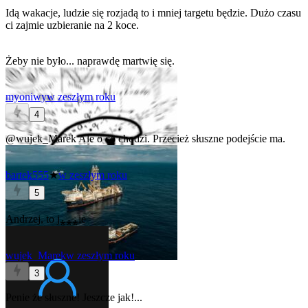
Idą wakacje, ludzie się rozjadą to i mniej targetu będzie. Dużo czasu
ci zajmie uzbieranie na 2 koce.
Żeby nie było... naprawdę martwię się.
myoniwy
w zeszłym roku
4
@wujek_Marek
Ale o co chodzi. Przecież słuszne podejście ma.
bartek555
★
w zeszłym roku
5
Andrzej, to j⁎⁎⁎ie
wujek_Marek
w zeszłym roku
3
Penie że słuszne! Jeszcze jak!...