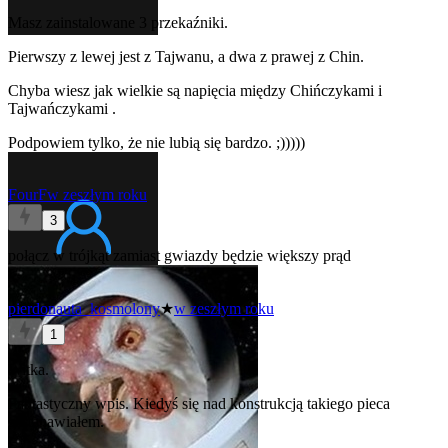
Masz zainstalowane 3 przekaźniki.
Pierwszy z lewej jest z Tajwanu, a dwa z prawej z Chin.
Chyba wiesz jak wielkie są napięcia między Chińczykami
i
Tajwańczykami
.
Podpowiem tylko, że nie lubią się bardzo. ;)))))
FourF
w zeszłym roku
3
połącz w trójkąt zamiast gwiazdy będzie większy prąd
pierdonauta_kosmolony
★
w zeszłym roku
1
Witka.
Fantastyczny wpis. Kiedyś się nad konstrukcją takiego pieca
zastanawiałem.