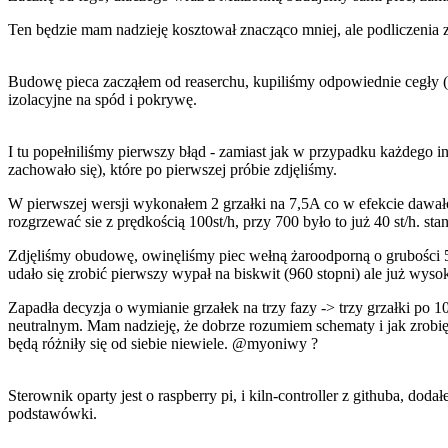
Ten będzie mam nadzieję kosztował znacząco mniej, ale podliczenia 
Budowę pieca zacząłem od reaserchu, kupiliśmy odpowiednie cegły (JM
izolacyjne na spód i pokrywę.
I tu popełniliśmy pierwszy błąd - zamiast jak w przypadku każdego in
zachowało się), które po pierwszej próbie zdjęliśmy.
W pierwszej wersji wykonałem 2 grzałki na 7,5A co w efekcie dawało 
rozgrzewać sie z prędkością 100st/h, przy 700 było to już 40 st/h. st
Zdjęliśmy obudowę, owinęliśmy piec wełną żaroodporną o grubości 5c
udało się zrobić pierwszy wypał na biskwit (960 stopni) ale już wys
Zapadła decyzja o wymianie grzałek na trzy fazy -> trzy grzałki po 1
neutralnym. Mam nadzieję, że dobrze rozumiem schematy i jak zrobię 3
będą różniły się od siebie niewiele.
@myoniwy
?
Sterownik oparty jest o raspberry pi, i kiln-controller z githuba, d
podstawówki.