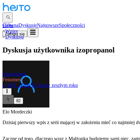
Główna
Dyskusje
Najnowsze
Społeczności
Hejto
>
Wpisy
Zaloguj się
>
Dyskusja
Dyskusja użytkownika
izopropanol
izopropanol
Fenomen
w
DIY - Zrób To Sam
w zeszłym roku
82
Elo Mordeczki
Dzisiaj pierwszy wpis z serii mającej w założeniu mieć co najmniej 
Zacznę od tego, dlaczego wraz z Małżonką budujemy sami piec, zamiast