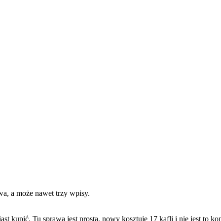
dwa, a może nawet trzy wpisy.
 kupić. Tu sprawa jest prosta, nowy kosztuje 17 kafli i nie jest to k