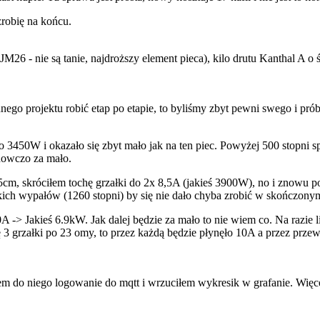
zrobię na końcu.
26 - nie są tanie, najdroższy element pieca), kilo drutu Kanthal A o 
nego projektu robić etap po etapie, to byliśmy zbyt pewni swego i prób
3450W i okazało się zbyt mało jak na ten piec. Powyżej 500 stopni sp
anowczo za mało.
m, skróciłem tochę grzałki do 2x 8,5A (jakieś 3900W), no i znowu po
okich wypałów (1260 stopni) by się nie dało chyba zrobić w skończonym
0A -> Jakieś 6.9kW. Jak dalej będzie za mało to nie wiem co. Na razie
 grzałki po 23 omy, to przez każdą będzie płynęło 10A a przez przewód 
odałem do niego logowanie do mqtt i wrzuciłem wykresik w grafanie. Wię