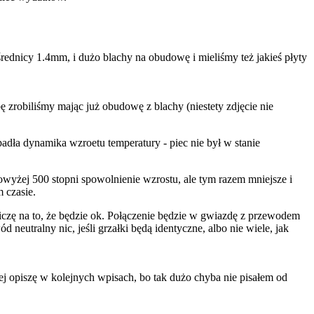
średnicy 1.4mm, i dużo blachy na obudowę i mieliśmy też jakieś płyty
ę zrobiliśmy mając już obudowę z blachy (niestety zdjęcie nie
adła dynamika wzroetu temperatury - piec nie był w stanie
wyżej 500 stopni spowolnienie wzrostu, ale tym razem mniejsze i
 czasie.
 liczę na to, że będzie ok. Połączenie będzie w gwiazdę z przewodem
neutralny nic, jeśli grzałki będą identyczne, albo nie wiele, jak
cej opiszę w kolejnych wpisach, bo tak dużo chyba nie pisałem od