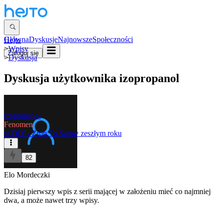
Główna
Dyskusje
Najnowsze
Społeczności
Hejto
>
Wpisy
Zaloguj się
>
Dyskusja
Dyskusja użytkownika
izopropanol
izopropanol
Fenomen
w
DIY - Zrób To Sam
w zeszłym roku
82
Elo Mordeczki
Dzisiaj pierwszy wpis z serii mającej w założeniu mieć co najmniej
dwa, a może nawet trzy wpisy.