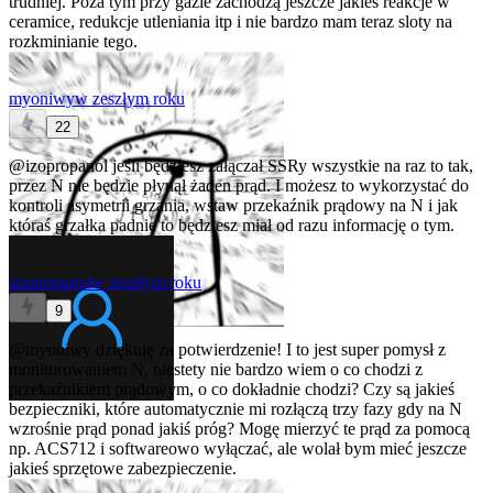
trudniej. Poza tym przy gazie zachodzą jeszcze jakieś reakcje w
ceramice, redukcje utleniania itp i nie bardzo mam teraz sloty na
rozkminianie tego.
myoniwy
w zeszłym roku
22
@izopropanol
jeśli będziesz załączał SSRy wszystkie na raz to tak,
przez N nie będzie płynął żaden prąd. I możesz to wykorzystać do
kontroli asymetrii grzania, wstaw przekaźnik prądowy na N i jak
któraś grzałka padnie to będziesz miał od razu informację o tym.
izopropanol
w zeszłym roku
9
@myoniwy
dziękuję za potwierdzenie! I to jest super pomysł z
monitorowaniem N, niestety nie bardzo wiem o co chodzi z
przekaźnikiem prądowym, o co dokładnie chodzi? Czy są jakieś
bezpieczniki, które automatycznie mi rozłączą trzy fazy gdy na N
wzrośnie prąd ponad jakiś próg? Mogę mierzyć te prąd za pomocą
np. ACS712 i softwareowo wyłączać, ale wolał bym mieć jeszcze
jakieś sprzętowe zabezpieczenie.