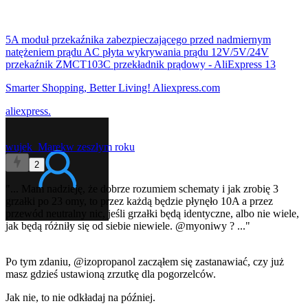
5A moduł przekaźnika zabezpieczającego przed nadmiernym
natężeniem prądu AC płyta wykrywania prądu 12V/5V/24V
przekaźnik ZMCT103C przekładnik prądowy - AliExpress 13
Smarter Shopping, Better Living! Aliexpress.com
aliexpress.
wujek_Marek
w zeszłym roku
2
"... Mam nadzieję, że dobrze rozumiem schematy i jak zrobię 3
grzałki po 23 omy, to przez każdą będzie płynęło 10A a przez
przewód neutralny nic, jeśli grzałki będą identyczne, albo nie wiele,
jak będą różniły się od siebie niewiele.
@myoniwy
? ..."
Po tym zdaniu,
@izopropanol
zacząłem się zastanawiać, czy już
masz gdzieś ustawioną zrzutkę dla pogorzelców.
Jak nie, to nie odkładaj na później.