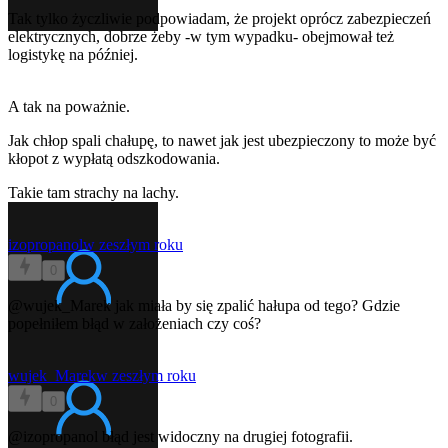
Tak tylko życzliwie podpowiadam, że projekt oprócz zabezpieczeń
elektrycznych, dobrze żeby -w tym wypadku- obejmował też
logistykę na później.
A tak na poważnie.
Jak chłop spali chałupę, to nawet jak jest ubezpieczony to może być
kłopot z wypłatą odszkodowania.
Takie tam strachy na lachy.
izopropanol
w zeszłym roku
0
@wujek_Marek
jak miała by się zpalić hałupa od tego? Gdzie
popełniłem błąd w założeniach czy coś?
wujek_Marek
w zeszłym roku
0
@izopropanol
błąd jest widoczny na drugiej fotografii.