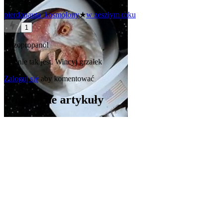
pierdonauta_kosmolony
★
w zeszłym roku
1
@izopropanol
Pewnie tak jest. Wincyj grzałek
Zaloguj się
aby komentować
Popularne artykuły