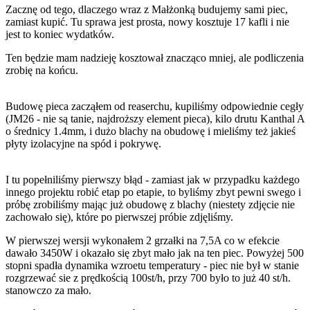
Zacznę od tego, dlaczego wraz z Małżonką budujemy sami piec,
zamiast kupić. Tu sprawa jest prosta, nowy kosztuje 17 kafli i nie
jest to koniec wydatków.
Ten będzie mam nadzieję kosztował znacząco mniej, ale podliczenia
zrobię na końcu.
Budowę pieca zacząłem od reaserchu, kupiliśmy odpowiednie cegły
(JM26 - nie są tanie, najdroższy element pieca), kilo drutu Kanthal A
o średnicy 1.4mm, i dużo blachy na obudowę i mieliśmy też jakieś
płyty izolacyjne na spód i pokrywę.
I tu popełniliśmy pierwszy błąd - zamiast jak w przypadku każdego
innego projektu robić etap po etapie, to byliśmy zbyt pewni swego i
próbę zrobiliśmy mając już obudowę z blachy (niestety zdjęcie nie
zachowało się), które po pierwszej próbie zdjęliśmy.
W pierwszej wersji wykonałem 2 grzałki na 7,5A co w efekcie
dawało 3450W i okazało się zbyt mało jak na ten piec. Powyżej 500
stopni spadła dynamika wzroetu temperatury - piec nie był w stanie
rozgrzewać sie z prędkością 100st/h, przy 700 było to już 40 st/h.
stanowczo za mało.