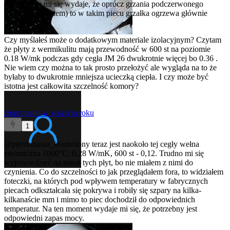
Czy dobrze mi się wydaje, że oprócz grzania podczerwonego
(promieniowaniem) to w takim piecu grzałka ogrzewa głównie
powietrze?
Czy myślałeś może o dodatkowym materiale izolacyjnym? Czytam
że płyty z wermikulitu mają przewodność w 600 st na poziomie
0.18 W/mk podczas gdy cegła JM 26 dwukrotnie więcej bo 0.36 .
Nie wiem czy można to tak prosto przełożyć ale wygląda na to że
byłaby to dwukrotnie mniejsza ucieczką ciepła. I czy może być
istotna jest całkowita szczelność komory?
izopropanol
w zeszłym roku
1
@pierdonauta_kosmolony
teraz jest naokoło tej cegły wełna
zeramiczna 1000°C: 0,28 W/mK, 600 st - 0,12. Trudno mi się
wypowiedzieć na temat tych płyt, bo nie miałem z nimi do
czynienia. Co do szczelności to jak przeglądałem fora, to widziałem
foteczki, na których pod wpływem temperatury w fabrycznych
piecach odkształcała się pokrywa i robiły się szpary na kilka-
kilkanaście mm i mimo to piec dochodził do odpowiednich
temperatur. Na ten moment wydaje mi się, że potrzebny jest
odpowiedni zapas mocy.