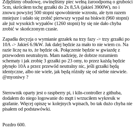
Zdjęliśmy obudowę, owinęliśmy piec wełną żaroodporną o grubości
5cm, skróciłem tochę grzałki do 2x 8,5A (jakieś 3900W), no i
znowu powyżej 500 stopni spowolnienie wzrostu, ale tym razem
mniejsze i udało się zrobić pierwszy wypał na biskwit (960 stopni)
ale już wysokich wypałów (1260 stopni) by się nie dało chyba
zrobić w skończonym czasie.
Zapadła decyzja o wymianie grzałek na trzy fazy -> trzy grzałki po
10A -> Jakieś 6.9kW. Jak dalej będzie za mało to nie wiem co. Na
razie liczę na to, że będzie ok. Połączenie będzie w gwiazdę z
przewodem neutralnym. Mam nadzieję, że dobrze rozumiem
schematy i jak zrobię 3 grzałki po 23 omy, to przez każdą będzie
płynęło 10A a przez przewód neutralny nic, jeśli grzałki będą
identyczne, albo nie wiele, jak będą różniły się od siebie niewiele.
@myoniwy
?
Sterownik oparty jest o raspberry pi, i kiln-controller z githuba,
dodałem do niego logowanie do mqtt i wrzuciłem wykresik w
grafanie. Więcej opiszę w kolejnych wpisach, bo tak dużo chyba nie
pisałem od podstawówki.
Pozdro 600.