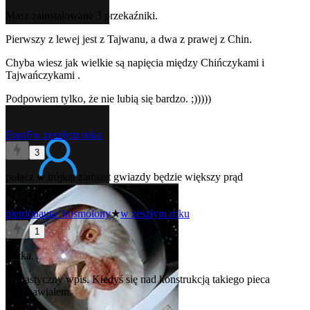
Masz zainstalowane 3 przekaźniki.
Pierwszy z lewej jest z Tajwanu, a dwa z prawej z Chin.
Chyba wiesz jak wielkie są napięcia między Chińczykami
i
Tajwańczykami
.
Podpowiem tylko, że nie lubią się bardzo. ;)))))
FourF
w zeszłym roku
3
połącz w trójkąt zamiast gwiazdy będzie większy prąd
pierdonauta_kosmolony
★
w zeszłym roku
1
Witka.
Fantastyczny wpis. Kiedyś się nad konstrukcją takiego pieca
zastanawiałem.