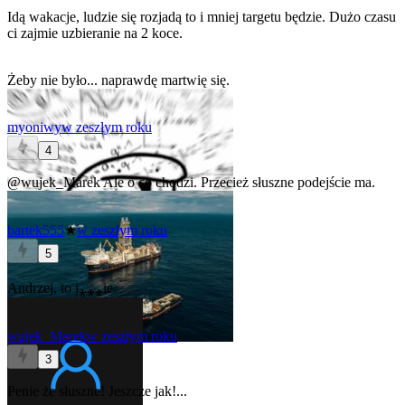
Idą wakacje, ludzie się rozjadą to i mniej targetu będzie. Dużo czasu
ci zajmie uzbieranie na 2 koce.
Żeby nie było... naprawdę martwię się.
myoniwy
w zeszłym roku
4
@wujek_Marek
Ale o co chodzi. Przecież słuszne podejście ma.
bartek555
★
w zeszłym roku
5
Andrzej, to j⁎⁎⁎ie
wujek_Marek
w zeszłym roku
3
Penie że słuszne! Jeszcze jak!...