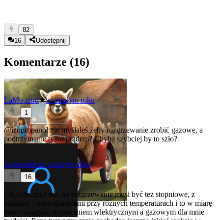
82
16
Udostępnij
Komentarze (
16
)
LaMo.zord
★
w zeszłym roku
1
@izopropanol
nie myślałeś żeby rozgrzewanie zrobić gazowe, a
podtrzymanie tylko prądem? Chyba szybciej by to szło?
izopropanol
w zeszłym roku
16
@LaMo.zord
nie, bo rozgrzewanie musi być też stopniowe, z
pauzami i spowolnieniami przy różnych temperaturach i to w miarę
łatwo osiągnąć srerowaniem wlektrycznym a gazowym dla mnie