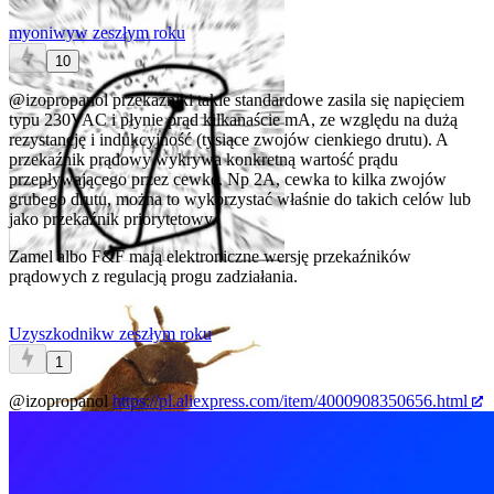
myoniwy
w zeszłym roku
10
@izopropanol
przekaźniki takie standardowe zasila się napięciem
typu 230VAC i płynie prąd kilkanaście mA, ze względu na dużą
rezystancję i indukcyjność (tysiące zwojów cienkiego drutu). A
przekaźnik prądowy wykrywa konkretną wartość prądu
przepływającego przez cewkę. Np 2A, cewka to kilka zwojów
grubego drutu, można to wykorzystać właśnie do takich celów lub
jako przekaźnik priorytetowy.
Zamel albo F&F mają elektroniczne wersję przekaźników
prądowych z regulacją progu zadziałania.
Uzyszkodnik
w zeszłym roku
1
@izopropanol
https://pl.aliexpress.com/item/4000908350656.html