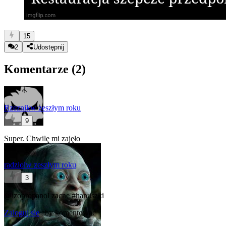
15
2
Udostępnij
Komentarze (
2
)
Rzeznik
w zeszłym roku
9
Super. Chwilę mi zajęło
radziol
w zeszłym roku
3
@izopropanol
zacne
#hanuszki
Zaloguj się
aby komentować