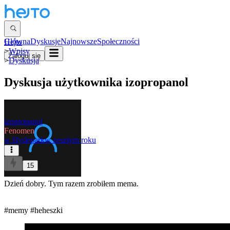
Główna
Dyskusje
Najnowsze
Społeczności
Hejto
>
Wpisy
Zaloguj się
>
Dyskusja
Dyskusja użytkownika
izopropanol
izopropanol
Fenomen
w
Hydepark
w zeszłym roku
15
Dzień dobry. Tym razem zrobiłem mema.
#memy
#heheszki