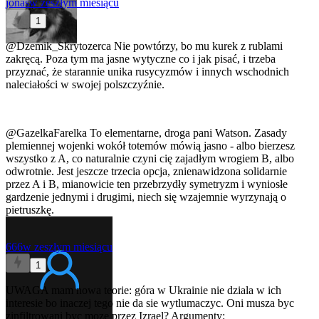
jonas
w zeszłym miesiącu
1
@Dzemik_Skrytozerca
Nie powtórzy, bo mu kurek z rublami
zakręcą. Poza tym ma jasne wytyczne co i jak pisać, i trzeba
przyznać, że starannie unika rusycyzmów i innych wschodnich
naleciałości w swojej polszczyźnie.
@GazelkaFarelka
To elementarne, droga pani Watson. Zasady
plemiennej wojenki wokół totemów mówią jasno - albo bierzesz
wszystko z A, co naturalnie czyni cię zajadłym wrogiem B, albo
odwrotnie. Jest jeszcze trzecia opcja, znienawidzona solidarnie
przez A i B, mianowicie ten przebrzydły symetryzm i wyniosłe
gardzenie jednymi i drugimi, niech się wzajemnie wyrzynają o
pietruszkę.
666
w zeszłym miesiącu
1
UWAGA mam nowa teorie: góra w Ukrainie nie dziala w ich
interesie bo inaczej tego nie da sie wytlumaczyc. Oni musza byc
zinfiltrowani byc moze przez Izrael? Argumenty: