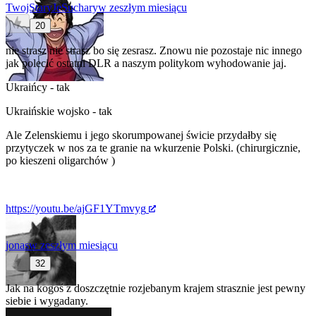
TwojStaryJeSuchary
w zeszłym miesiącu
20
nie strasz nie strasz bo się zesrasz. Znowu nie pozostaje nic innego
jak polecić ostatni DLR a naszym politykom wyhodowanie jaj.
Ukraińcy - tak
Ukraińskie wojsko - tak
Ale Zelenskiemu i jego skorumpowanej świcie przydałby się
przytyczek w nos za te granie na wkurzenie Polski. (chirurgicznie,
po kieszeni oligarchów )
https://youtu.be/ajGF1YTmvyg
jonas
w zeszłym miesiącu
32
Jak na kogoś z doszczętnie rozjebanym krajem strasznie jest pewny
siebie i wygadany.