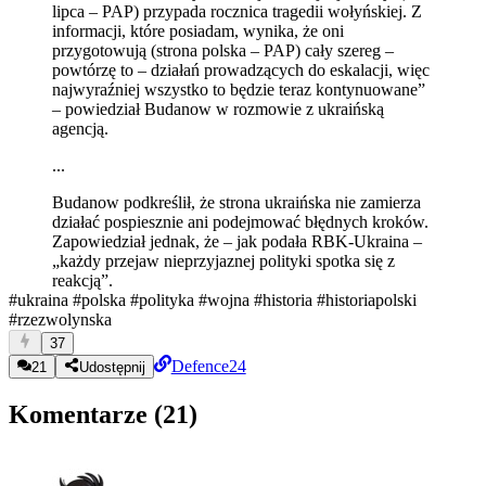
lipca – PAP) przypada rocznica tragedii wołyńskiej. Z
informacji, które posiadam, wynika, że oni
przygotowują (strona polska – PAP) cały szereg –
powtórzę to – działań prowadzących do eskalacji, więc
najwyraźniej wszystko to będzie teraz kontynuowane”
– powiedział Budanow w rozmowie z ukraińską
agencją.
...
Budanow podkreślił, że strona ukraińska nie zamierza
działać pospiesznie ani podejmować błędnych kroków.
Zapowiedział jednak, że – jak podała RBK-Ukraina –
„każdy przejaw nieprzyjaznej polityki spotka się z
reakcją”.
#ukraina
#polska
#polityka
#wojna
#historia
#historiapolski
#rzezwolynska
37
Defence24
21
Udostępnij
Komentarze (
21
)