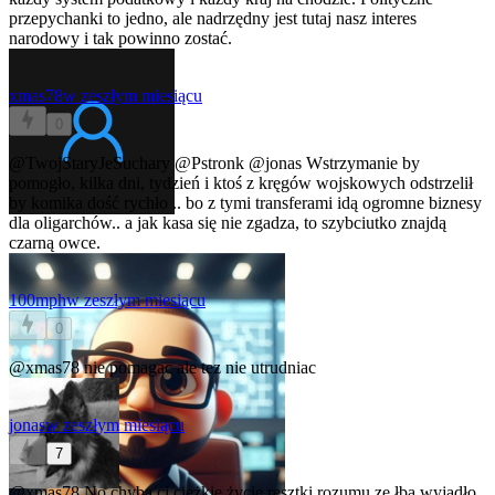
przepychanki to jedno, ale nadrzędny jest tutaj nasz interes
narodowy i tak powinno zostać.
xmas78
w zeszłym miesiącu
0
@TwojStaryJeSuchary
@Pstronk
@jonas
Wstrzymanie by
pomogło, kilka dni, tydzień i ktoś z kręgów wojskowych odstrzelił
by komika dość rychło .. bo z tymi transferami idą ogromne biznesy
dla oligarchów.. a jak kasa się nie zgadza, to szybciutko znajdą
czarną owce.
100mph
w zeszłym miesiącu
0
@xmas78
nie pomagac ale tez nie utrudniac
jonas
w zeszłym miesiącu
7
@xmas78
No chyba ci ciężkie życie resztki rozumu ze łba wyjadło.