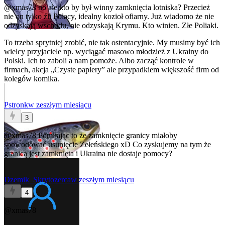
@xmas78
no ale kto by był winny zamknięcia lotniska? Przecież
nie on tylko źli Polacy, idealny kozioł ofiarny. Już wiadomo że nie
odzyskają wschodu, nie odzyskają Krymu. Kto winien. Złe Poliaki.
To trzeba sprytniej zrobić, nie tak ostentacyjnie. My musimy być ich
wielcy przyjaciele np. wyciągać masowo młodzież z Ukrainy do
Polski. Ich to zaboli a nam pomoże. Albo zacząć kontrole w
firmach, akcja „Czyste papiery” ale przypadkiem większość firm od
kolegów komika.
Pstronk
w zeszłym miesiącu
3
@xmas78
Pomijając to że zamknięcie granicy miałoby
spowodować usunięcie Zełeńskiego xD Co zyskujemy na tym że
granicą jest zamknięta i Ukraina nie dostaje pomocy?
Dzemik_Skrytozerca
w zeszłym miesiącu
4
@xmas78