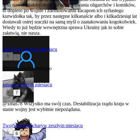
Jeśli nawet miałoby dojść do odstrzeliwania oligarchów i komików,
to dopiero po wojnie i zdemolowaniu kacapom ich syfiastego
kurwidołka tak, by przez następne kilkanaście albo i kilkadziesiąt lat
dostawali ostrej sraczki na samą myśl o zaatakowaniu kogokolwiek.
Wtedy to już będzie wewnętrzna sprawa Ukrainy jak to sobie
załatwią, nie nasza.
xmas78
w zeszłym miesiącu
0
@jonas
komika, jednego
jonas
w zeszłym miesiącu
7
@xmas78
Wszystko ma swój czas. Destabilizacja rządu kraju w
stanie wojny jest wybitnie niepożądana.
TwojStaryJeSuchary
w zeszłym miesiącu
6