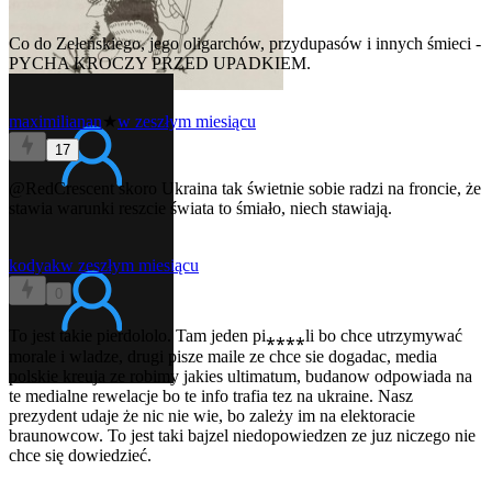
Co do Zełeńskiego, jego oligarchów, przydupasów i innych śmieci -
PYCHA KROCZY PRZED UPADKIEM.
maximilianan
★
w zeszłym miesiącu
17
@RedCrescent
skoro Ukraina tak świetnie sobie radzi na froncie, że
stawia warunki reszcie świata to śmiało, niech stawiają.
kodyak
w zeszłym miesiącu
0
To jest takie pierdololo. Tam jeden pi⁎⁎⁎⁎li bo chce utrzymywać
morale i wladze, drugi pisze maile ze chce sie dogadac, media
polskie kreuja ze robimy jakies ultimatum, budanow odpowiada na
te medialne rewelacje bo te info trafia tez na ukraine. Nasz
prezydent udaje że nic nie wie, bo zależy im na elektoracie
braunowcow. To jest taki bajzel niedopowiedzen ze juz niczego nie
chce się dowiedzieć.