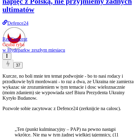
napięć z Polską, nie przyjmiemy żadnych
ultimatów
Defence24
RedCrescent
Gruba ryba
w
Hydepark
w zeszłym miesiącu
37
Kurcze, no boli mnie ten temat podwojnie - bo to nasi rodacy i
przodkowie byli mordowani - to raz a dwa, ze Ukraina nie zamierza
wykazac sie zrozumieniem w tym temacie i dosc wieloznacznie
(moim zdaniem) sie wypowiada szef Biura Prezydenta Ukrainy
Kyryło Budanow.
Pozwole sobie zacytowac z Defence24 (zerknijcie na calosc).
„Ten (punkt kulminacyjny – PAP) na pewno nastąpi
wkrótce. Nie ma w tym żadnej wielkiej tajemnicy, (11