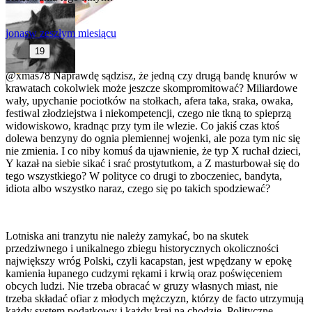
jonas
w zeszłym miesiącu
19
@xmas78
Naprawdę sądzisz, że jedną czy drugą bandę knurów w
krawatach cokolwiek może jeszcze skompromitować? Miliardowe
wały, upychanie pociotków na stołkach, afera taka, sraka, owaka,
festiwal złodziejstwa i niekompetencji, czego nie tkną to spieprzą
widowiskowo, kradnąc przy tym ile wlezie. Co jakiś czas ktoś
dolewa benzyny do ognia plemiennej wojenki, ale poza tym nic się
nie zmienia. I co niby komuś da ujawnienie, że typ X ruchał dzieci,
Y kazał na siebie sikać i srać prostytutkom, a Z masturbował się do
tego wszystkiego? W polityce co drugi to zboczeniec, bandyta,
idiota albo wszystko naraz, czego się po takich spodziewać?
Lotniska ani tranzytu nie należy zamykać, bo na skutek
przedziwnego i unikalnego zbiegu historycznych okoliczności
największy wróg Polski, czyli kacapstan, jest wpędzany w epokę
kamienia łupanego cudzymi rękami i krwią oraz poświęceniem
obcych ludzi. Nie trzeba obracać w gruzy własnych miast, nie
trzeba składać ofiar z młodych mężczyzn, którzy de facto utrzymują
każdy system podatkowy i każdy kraj na chodzie. Polityczne