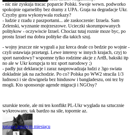
- nic nie zyskuja tracac poparcie Polski. Swoje wewn. podworko
spokojnie ogarneliby bez dramy z UPA. Graja na degradacje Ukr.
Czyzby gora wykonywala rozkazy?
- ludzie z rzadu z paszportami... ale zaskoczenie: Izraela. Sam
Zelenski, wyznanie mojrzeszowe. Ucieczki skorumpowanych
politykow - oczywiscie Izrael. Chociaz tutaj roznie moze byc, po
prostu Izrael ma dobra polityke dla takich szuj.
- wojny jeszcze nie wygrali a juz kreca deale co bedzie po wojnie -
czyli ustawiaja przetargi. Lewe interesy w innych krajach, czyj to
sport narodowy? wspomne tylko rodzime akcje z ArtB, baksiki itp
no ale w Ukr korupcja to tez sport narodowy ;)
- padly juz deklaracje i zaraz nasprowadzaja ludzi z 3go swiata
dokladnie jak na zachodzie. Po co? Polska po WW2 stracila 1/3
ludnosci i sie dzwignela bez hindusow i bangladeszu, oni tez by
mogli. Kto sponsoruje agende migracji i NGOsy?
szurskie teorie, ale mi ten konflikt PL-Ukr wyglada na sztucznie
wykreowany, tak bardzo na sile, topornie az.
jonas
w zeszłym miesiącu
3