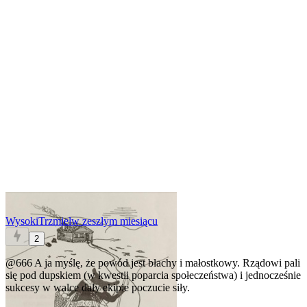
WysokiTrzmiel
w zeszłym miesiącu
2
@666
A ja myślę, że powód jest błachy i małostkowy. Rządowi pali
się pod dupskiem (w kwestii poparcia społeczeństwa) i jednocześnie
sukcesy w walce dały ekipie poczucie siły.