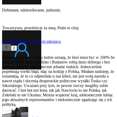
Debiutant, odstrzeliwanie, judzenie.
Towarzyszu, powtórzcie za mną: Putin to chuj.
GazelkaFarelka
w zeszłym miesiącu
2
@jonas
nie wiem czemu ludzie uznają, że ktoś musi byc w 100% be
albo w 100% cacy. Zełeński i Budanow robią dużo dobrego i bez
nich nie udałoby się skuteczne jebanie ruskich. Jednocześnie
popełniają wielki błąd, idąc na kolizję z Polską. Miałam nadzieję, że
rozumieją, że to co odpierdala u nas kibol, nie jest wolą narodu a
nawet rządu i docenią desperackie polityczne wysiłki Tuska czy
Sikorskiego. Uważam przy tym, że pewne rzeczy mogliby sobie
darować. I last but not least, tak jak Nawrocki to nie Polska, tak
Zełeński to nie Ukraina. Można wspierać kraj, niekoniecznie lubiąc
jego aktualnych reprezentantów i niekoniecznie zgadzając się z ich
polityką.