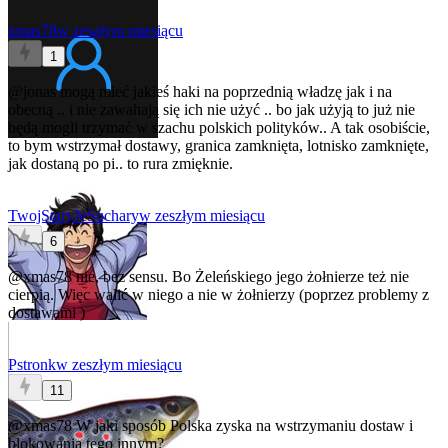
xmas78
w zeszłym miesiącu
1
@jonas
mogą mieć jakieś haki na poprzednią władzę jak i na
obecną .. i nie zawahają się ich nie użyć .. bo jak użyją to już nie
będą mogli trzymać w szachu polskich polityków.. A tak osobiście,
to bym wstrzymał dostawy, granica zamknięta, lotnisko zamknięte,
jak dostaną po pi.. to rura zmięknie.
TwojStaryJeSuchary
w zeszłym miesiącu
6
@xmas78
nie, bez sensu. Bo Żeleńskiego jego żołnierze też nie
cierpią. Więc walić w niego a nie w żołnierzy (poprzez problemy z
dostawami )
Pstronk
w zeszłym miesiącu
11
@xmas78
W jaki sposób Polska zyska na wstrzymaniu dostaw i
blokowania tego innym?