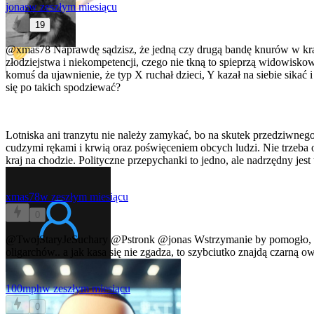
jonas
w zeszłym miesiącu
19
@xmas78
Naprawdę sądzisz, że jedną czy drugą bandę knurów w kra
złodziejstwa i niekompetencji, czego nie tkną to spieprzą widowiskow
komuś da ujawnienie, że typ X ruchał dzieci, Y kazał na siebie sikać 
się po takich spodziewać?
Lotniska ani tranzytu nie należy zamykać, bo na skutek przedziwneg
cudzymi rękami i krwią oraz poświęceniem obcych ludzi. Nie trzeba 
kraj na chodzie. Polityczne przepychanki to jedno, ale nadrzędny jest
xmas78
w zeszłym miesiącu
0
@TwojStaryJeSuchary
@Pstronk
@jonas
Wstrzymanie by pomogło, ki
oligarchów.. a jak kasa się nie zgadza, to szybciutko znajdą czarną o
100mph
w zeszłym miesiącu
0