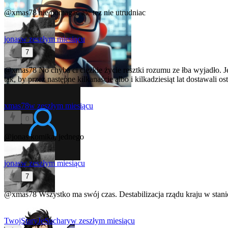
@xmas78
nie pomagac ale tez nie utrudniac
jonas
w zeszłym miesiącu
7
@xmas78
No chyba ci ciężkie życie resztki rozumu ze łba wyjadło. 
tak, by przez następne kilkanaście albo i kilkadziesiąt lat dostawali
xmas78
w zeszłym miesiącu
0
@jonas
komika, jednego
jonas
w zeszłym miesiącu
7
@xmas78
Wszystko ma swój czas. Destabilizacja rządu kraju w stani
TwojStaryJeSuchary
w zeszłym miesiącu