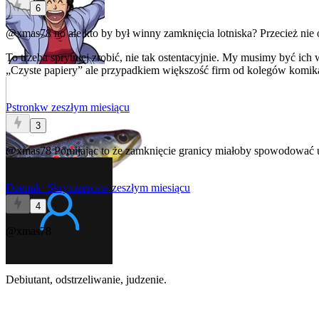
6
@xmas78
no ale kto by był winny zamknięcia lotniska? Przecież nie 
To trzeba sprytniej zrobić, nie tak ostentacyjnie. My musimy być ic
„Czyste papiery” ale przypadkiem większość firm od kolegów komik
Pstronk
w zeszłym miesiącu
3
@xmas78
Pomijając to że zamknięcie granicy miałoby spowodować u
Dzemik_Skrytozerca
w zeszłym miesiącu
4
@xmas78
Debiutant, odstrzeliwanie, judzenie.