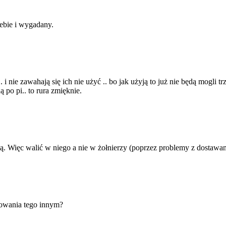
iebie i wygadany.
 i nie zawahają się ich nie użyć .. bo jak użyją to już nie będą mogli 
 po pi.. to rura zmięknie.
pią. Więc walić w niego a nie w żołnierzy (poprzez problemy z dostawam
kowania tego innym?