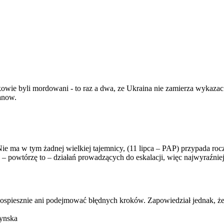
odkowie byli mordowani - to raz a dwa, ze Ukraina nie zamierza wykaz
anow.
 ma w tym żadnej wielkiej tajemnicy, (11 lipca – PAP) przypada roczn
g – powtórzę to – działań prowadzących do eskalacji, więc najwyraźni
ć pospiesznie ani podejmować błędnych kroków. Zapowiedział jednak, ż
ynska