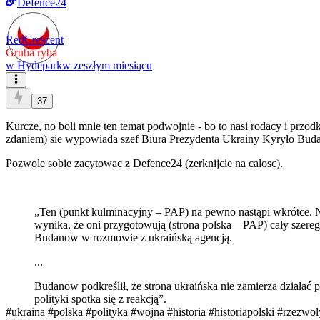
Defence24
RedCrescent
Gruba ryba
w
Hydepark
w zeszłym miesiącu
37
Kurcze, no boli mnie ten temat podwojnie - bo to nasi rodacy i prz
zdaniem) sie wypowiada szef Biura Prezydenta Ukrainy Kyryło Bud
Pozwole sobie zacytowac z Defence24 (zerknijcie na calosc).
„Ten (punkt kulminacyjny – PAP) na pewno nastąpi wkrótce. Nie
wynika, że oni przygotowują (strona polska – PAP) cały szere
Budanow w rozmowie z ukraińską agencją.
...
Budanow podkreślił, że strona ukraińska nie zamierza działa
polityki spotka się z reakcją”.
#ukraina
#polska
#polityka
#wojna
#historia
#historiapolski
#rzezwol