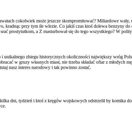
watach cokolwiek może jeszcze skompromitować? Miliardowe wały, upyc
o, kradnąc przy tym ile wlezie. Co jakiś czas ktoś dolewa benzyny do o
i srać prostytutkom, a Z masturbował się do tego wszystkiego? W polity
o i unikalnego zbiegu historycznych okoliczności największy wróg Pol
obracać w gruzy własnych miast, nie trzeba składać ofiar z młodych m
 tutaj nasz interes narodowy i tak powinno zostać.
lka dni, tydzień i ktoś z kręgów wojskowych odstrzelił by komika dość
wce.