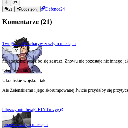
37
Defence24
21
Udostępnij
Komentarze (
21
)
TwojStaryJeSuchary
w zeszłym miesiącu
20
nie strasz nie strasz bo się zesrasz. Znowu nie pozostaje nic innego
Ukraińcy - tak
Ukraińskie wojsko - tak
Ale Zelenskiemu i jego skorumpowanej świcie przydałby się przytycze
https://youtu.be/ajGF1YTmvyg
jonas
w zeszłym miesiącu