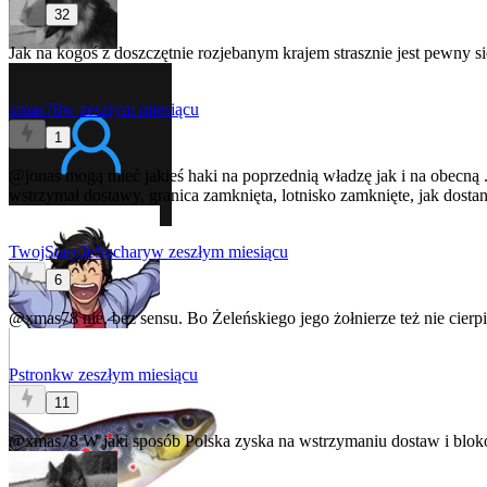
32
Jak na kogoś z doszczętnie rozjebanym krajem strasznie jest pewny s
xmas78
w zeszłym miesiącu
1
@jonas
mogą mieć jakieś haki na poprzednią władzę jak i na obecną ..
wstrzymał dostawy, granica zamknięta, lotnisko zamknięte, jak dostaną
TwojStaryJeSuchary
w zeszłym miesiącu
6
@xmas78
nie, bez sensu. Bo Żeleńskiego jego żołnierze też nie cier
Pstronk
w zeszłym miesiącu
11
@xmas78
W jaki sposób Polska zyska na wstrzymaniu dostaw i blo