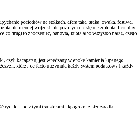
hanie pociotków na stołkach, afera taka, sraka, owaka, festiwal
gnia plemiennej wojenki, ale poza tym nic się nie zmienia. I co niby
ce co drugi to zboczeniec, bandyta, idiota albo wszystko naraz, czego
ski, czyli kacapstan, jest wpędzany w epokę kamienia łupanego
ężczyzn, którzy de facto utrzymują każdy system podatkowy i każdy
 rychło .. bo z tymi transferami idą ogromne biznesy dla