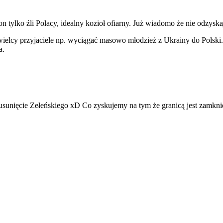
on tylko źli Polacy, idealny kozioł ofiarny. Już wiadomo że nie odzys
h wielcy przyjaciele np. wyciągać masowo młodzież z Ukrainy do Polski
a.
sunięcie Zełeńskiego xD Co zyskujemy na tym że granicą jest zamknię