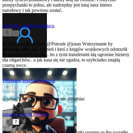
przepychanki to jedno, ale nadrzędny jest tutaj nasz interes
narodowy i tak powinno zostać.
xmas78
w zeszłym miesiącu
0
@TwojStaryJeSuchary
@Pstronk
@jonas
Wstrzymanie by
pomogło, kilka dni, tydzień i ktoś z kręgów wojskowych odstrzelił
by komika dość rychło .. bo z tymi transferami idą ogromne biznesy
dla oligarchów.. a jak kasa się nie zgadza, to szybciutko znajdą
czarną owce.
100mph
w zeszłym miesiącu
0
@xmas78
nie pomagac ale tez nie utrudniac
jonas
w zeszłym miesiącu
7
@xmas78
No chyba ci ciężkie życie resztki rozumu ze łba wyjadło.