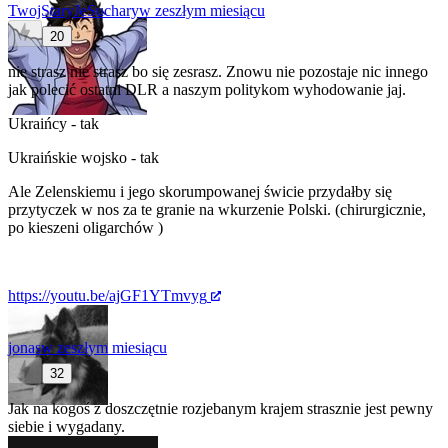
TwojStaryJeSuchary
w zeszłym miesiącu
20
nie strasz nie strasz bo się zesrasz. Znowu nie pozostaje nic innego
jak polecić ostatni DLR a naszym politykom wyhodowanie jaj.
Ukraińcy - tak
Ukraińskie wojsko - tak
Ale Zelenskiemu i jego skorumpowanej świcie przydałby się
przytyczek w nos za te granie na wkurzenie Polski. (chirurgicznie,
po kieszeni oligarchów )
https://youtu.be/ajGF1YTmvyg
jonas
w zeszłym miesiącu
32
Jak na kogoś z doszczętnie rozjebanym krajem strasznie jest pewny
siebie i wygadany.