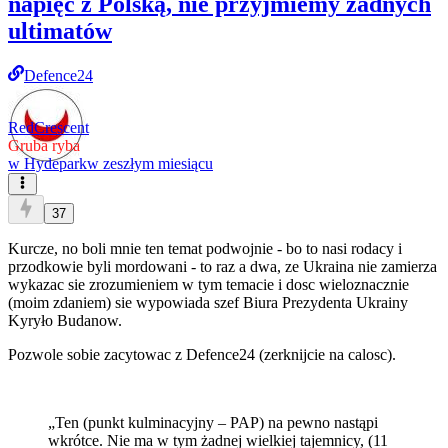
napięć z Polską, nie przyjmiemy żadnych
ultimatów
Defence24
RedCrescent
Gruba ryba
w
Hydepark
w zeszłym miesiącu
37
Kurcze, no boli mnie ten temat podwojnie - bo to nasi rodacy i
przodkowie byli mordowani - to raz a dwa, ze Ukraina nie zamierza
wykazac sie zrozumieniem w tym temacie i dosc wieloznacznie
(moim zdaniem) sie wypowiada szef Biura Prezydenta Ukrainy
Kyryło Budanow.
Pozwole sobie zacytowac z Defence24 (zerknijcie na calosc).
„Ten (punkt kulminacyjny – PAP) na pewno nastąpi
wkrótce. Nie ma w tym żadnej wielkiej tajemnicy, (11