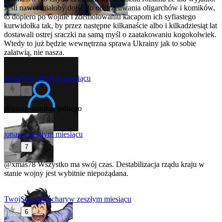
Jeśli nawet miałoby dojść do odstrzeliwania oligarchów i komików,
to dopiero po wojnie i zdemolowaniu kacapom ich syfiastego
kurwidołka tak, by przez następne kilkanaście albo i kilkadziesiąt lat
dostawali ostrej sraczki na samą myśl o zaatakowaniu kogokolwiek.
Wtedy to już będzie wewnętrzna sprawa Ukrainy jak to sobie
załatwią, nie nasza.
xmas78
w zeszłym miesiącu
0
@jonas
komika, jednego
jonas
w zeszłym miesiącu
7
@xmas78
Wszystko ma swój czas. Destabilizacja rządu kraju w
stanie wojny jest wybitnie niepożądana.
TwojStaryJeSuchary
w zeszłym miesiącu
6