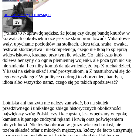
jonas
w zeszłym miesiącu
19
@xmas78
Naprawdę sądzisz, że jedną czy drugą bandę knurów w
krawatach cokolwiek może jeszcze skompromitować? Miliardowe
wały, upychanie pociotków na stołkach, afera taka, sraka, owaka,
festiwal złodziejstwa i niekompetencji, czego nie tkną to spieprzą
widowiskowo, kradnąc przy tym ile wlezie. Co jakiś czas ktoś
dolewa benzyny do ognia plemiennej wojenki, ale poza tym nic się
nie zmienia. I co niby komuś da ujawnienie, że typ X ruchał dzieci,
Y kazał na siebie sikać i srać prostytutkom, a Z masturbował się do
tego wszystkiego? W polityce co drugi to zboczeniec, bandyta,
idiota albo wszystko naraz, czego się po takich spodziewać?
Lotniska ani tranzytu nie należy zamykać, bo na skutek
przedziwnego i unikalnego zbiegu historycznych okoliczności
największy wróg Polski, czyli kacapstan, jest wpędzany w epokę
kamienia łupanego cudzymi rękami i krwią oraz poświęceniem
obcych ludzi. Nie trzeba obracać w gruzy własnych miast, nie
trzeba składać ofiar z młodych mężczyzn, którzy de facto utrzymują
każdy system podatkowy i każdy kraj na chodzie. Polityczne