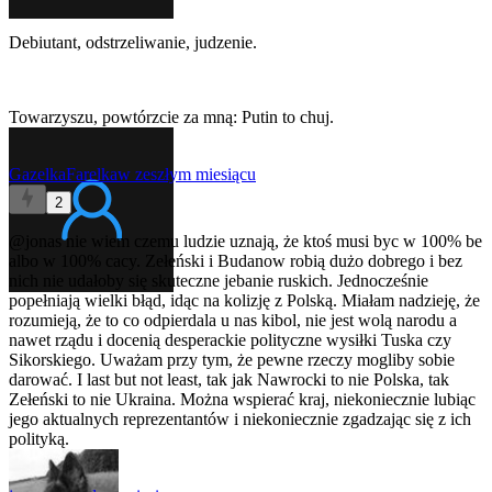
Debiutant, odstrzeliwanie, judzenie.
Towarzyszu, powtórzcie za mną: Putin to chuj.
GazelkaFarelka
w zeszłym miesiącu
2
@jonas
nie wiem czemu ludzie uznają, że ktoś musi byc w 100% be
albo w 100% cacy. Zełeński i Budanow robią dużo dobrego i bez
nich nie udałoby się skuteczne jebanie ruskich. Jednocześnie
popełniają wielki błąd, idąc na kolizję z Polską. Miałam nadzieję, że
rozumieją, że to co odpierdala u nas kibol, nie jest wolą narodu a
nawet rządu i docenią desperackie polityczne wysiłki Tuska czy
Sikorskiego. Uważam przy tym, że pewne rzeczy mogliby sobie
darować. I last but not least, tak jak Nawrocki to nie Polska, tak
Zełeński to nie Ukraina. Można wspierać kraj, niekoniecznie lubiąc
jego aktualnych reprezentantów i niekoniecznie zgadzając się z ich
polityką.