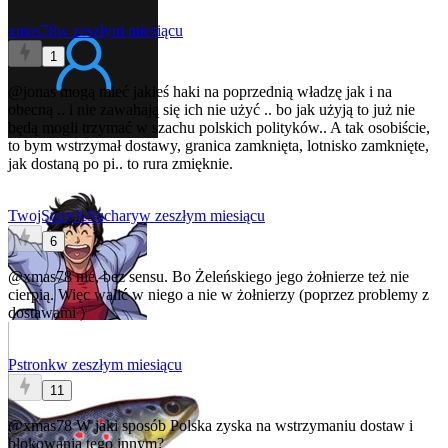
xmas78
w zeszłym miesiącu
1
@jonas
mogą mieć jakieś haki na poprzednią władzę jak i na
obecną .. i nie zawahają się ich nie użyć .. bo jak użyją to już nie
będą mogli trzymać w szachu polskich polityków.. A tak osobiście,
to bym wstrzymał dostawy, granica zamknięta, lotnisko zamknięte,
jak dostaną po pi.. to rura zmięknie.
TwojStaryJeSuchary
w zeszłym miesiącu
6
@xmas78
nie, bez sensu. Bo Żeleńskiego jego żołnierze też nie
cierpią. Więc walić w niego a nie w żołnierzy (poprzez problemy z
dostawami )
Pstronk
w zeszłym miesiącu
11
@xmas78
W jaki sposób Polska zyska na wstrzymaniu dostaw i
blokowania tego innym?