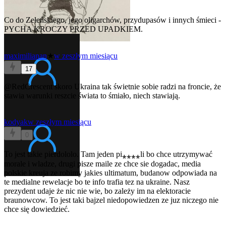
Co do Zełeńskiego, jego oligarchów, przydupasów i innych śmieci -
PYCHA KROCZY PRZED UPADKIEM.
maximilianan
★
w zeszłym miesiącu
17
@RedCrescent
skoro Ukraina tak świetnie sobie radzi na froncie, że
stawia warunki reszcie świata to śmiało, niech stawiają.
kodyak
w zeszłym miesiącu
0
To jest takie pierdololo. Tam jeden pi⁎⁎⁎⁎li bo chce utrzymywać
morale i wladze, drugi pisze maile ze chce sie dogadac, media
polskie kreuja ze robimy jakies ultimatum, budanow odpowiada na
te medialne rewelacje bo te info trafia tez na ukraine. Nasz
prezydent udaje że nic nie wie, bo zależy im na elektoracie
braunowcow. To jest taki bajzel niedopowiedzen ze juz niczego nie
chce się dowiedzieć.