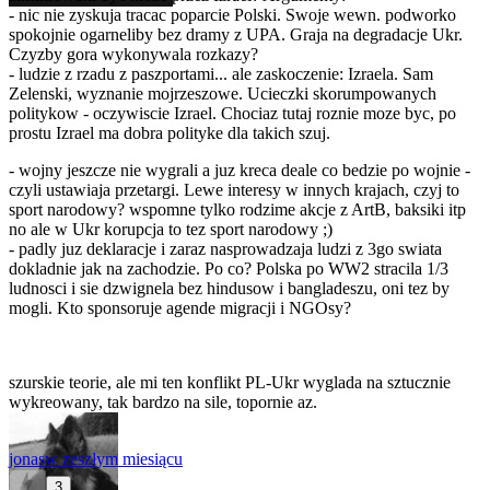
- nic nie zyskuja tracac poparcie Polski. Swoje wewn. podworko
spokojnie ogarneliby bez dramy z UPA. Graja na degradacje Ukr.
Czyzby gora wykonywala rozkazy?
- ludzie z rzadu z paszportami... ale zaskoczenie: Izraela. Sam
Zelenski, wyznanie mojrzeszowe. Ucieczki skorumpowanych
politykow - oczywiscie Izrael. Chociaz tutaj roznie moze byc, po
prostu Izrael ma dobra polityke dla takich szuj.
- wojny jeszcze nie wygrali a juz kreca deale co bedzie po wojnie -
czyli ustawiaja przetargi. Lewe interesy w innych krajach, czyj to
sport narodowy? wspomne tylko rodzime akcje z ArtB, baksiki itp
no ale w Ukr korupcja to tez sport narodowy ;)
- padly juz deklaracje i zaraz nasprowadzaja ludzi z 3go swiata
dokladnie jak na zachodzie. Po co? Polska po WW2 stracila 1/3
ludnosci i sie dzwignela bez hindusow i bangladeszu, oni tez by
mogli. Kto sponsoruje agende migracji i NGOsy?
szurskie teorie, ale mi ten konflikt PL-Ukr wyglada na sztucznie
wykreowany, tak bardzo na sile, topornie az.
jonas
w zeszłym miesiącu
3