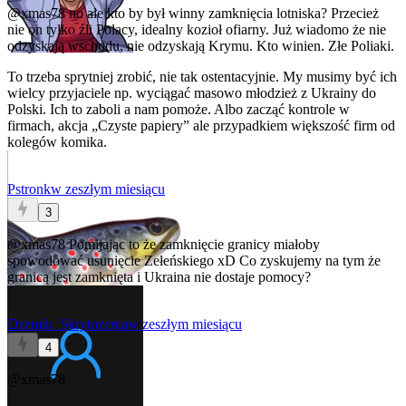
@xmas78
no ale kto by był winny zamknięcia lotniska? Przecież
nie on tylko źli Polacy, idealny kozioł ofiarny. Już wiadomo że nie
odzyskają wschodu, nie odzyskają Krymu. Kto winien. Złe Poliaki.
To trzeba sprytniej zrobić, nie tak ostentacyjnie. My musimy być ich
wielcy przyjaciele np. wyciągać masowo młodzież z Ukrainy do
Polski. Ich to zaboli a nam pomoże. Albo zacząć kontrole w
firmach, akcja „Czyste papiery” ale przypadkiem większość firm od
kolegów komika.
Pstronk
w zeszłym miesiącu
3
@xmas78
Pomijając to że zamknięcie granicy miałoby
spowodować usunięcie Zełeńskiego xD Co zyskujemy na tym że
granicą jest zamknięta i Ukraina nie dostaje pomocy?
Dzemik_Skrytozerca
w zeszłym miesiącu
4
@xmas78