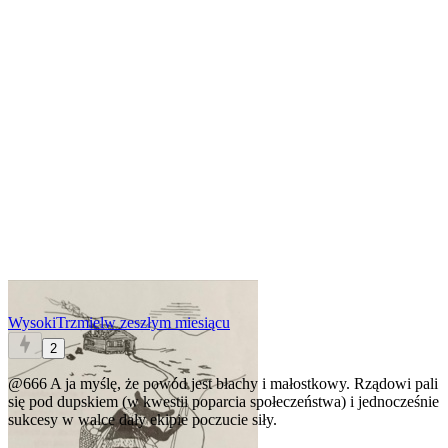
WysokiTrzmiel
w zeszłym miesiącu
2
@666
A ja myślę, że powód jest błachy i małostkowy. Rządowi pali
się pod dupskiem (w kwestii poparcia społeczeństwa) i jednocześnie
sukcesy w walce dały ekipie poczucie siły.