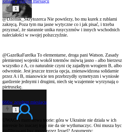
jonas
w zeszłym miesiącu
1
@Dzemik_Skrytozerca
Nie powtórzy, bo mu kurek z rublami
zakręcą. Poza tym ma jasne wytyczne co i jak pisać, i trzeba
przyznać, że starannie unika rusycyzmów i innych wschodnich
naleciałości w swojej polszczyźnie.
@GazelkaFarelka
To elementarne, droga pani Watson. Zasady
plemiennej wojenki wokół totemów mówią jasno - albo bierzesz
wszystko z A, co naturalnie czyni cię zajadłym wrogiem B, albo
odwrotnie. Jest jeszcze trzecia opcja, znienawidzona solidarnie
przez A i B, mianowicie ten przebrzydły symetryzm i wyniosłe
gardzenie jednymi i drugimi, niech się wzajemnie wyrzynają o
pietruszkę.
666
w zeszłym miesiącu
1
UWAGA mam nowa teorie: góra w Ukrainie nie dziala w ich
interesie bo inaczej tego nie da sie wytlumaczyc. Oni musza byc
zinfiltrowani byc moze przez Izrael? Argumenty: