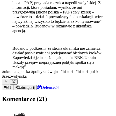
lipca – PAP) przypada rocznica tragedii wołyńskiej. Z
informacji, które posiadam, wynika, że oni
przygotowują (strona polska – PAP) cały szereg –
powtórzę to – działań prowadzących do eskalacji, więc
najwyraźniej wszystko to będzie teraz kontynuowane”
– powiedział Budanow w rozmowie z ukraińską
agencją.
...
Budanow podkreślił, że strona ukraińska nie zamierza
działać pospiesznie ani podejmować błędnych kroków.
Zapowiedział jednak, że – jak podała RBK-Ukraina –
„każdy przejaw nieprzyjaznej polityki spotka się z
reakcją”.
#ukraina
#polska
#polityka
#wojna
#historia
#historiapolski
#rzezwolynska
37
Defence24
21
Udostępnij
Komentarze (
21
)