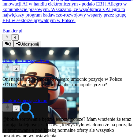
innowacji AI w handlu elektronicznym - podało EBI i Allegro w
komunikacie prasowym. Wskazano, że współpraca z Allegro to
największy program badawczo-rozwojowy wsparty przez grupę
EBI w sektorze prywatnym w Polsce.
Bankier.pl
4
3
Udostępnij
100mph
2 miesiące temu
2
Oni napisali, ze pomoze to Allegro umocnic pozycje w Polsce
xDDD Z monopolistycznej na uber monopolistyczna?
Laukur
2 miesiące temu
3
@bobse
sortowanie będzie jeszcze gorsze? Mam wrażenie że teraz
sortując kolejność jest losowa, kiedyś było wiadomo że na początku
są promowane a pod kreską normalne oferty ale wszystko
posortowane wg ustawienia