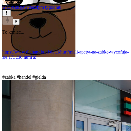
Inspirator
w
Dyskusje
w zeszłym tygodniu
5
To koniec...
https://www.dlahandlu.pl/detal-hurt/mieli-apetyt-na-zabke-wycofuja-
sie,173230.html
#zabka
#handel
#gielda