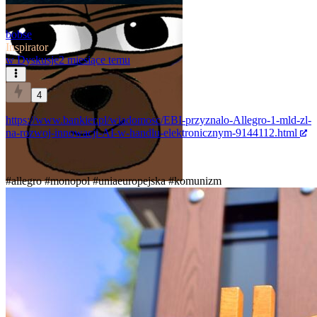
bobse
Inspirator
w
Dyskusje
2 miesiące temu
4
https://www.bankier.pl/wiadomosc/EBI-przyznalo-Allegro-1-mld-zl-
na-rozwoj-innowacji-AI-w-handlu-elektronicznym-9144112.html
#allegro
#monopol
#uniaeuropejska
#komunizm