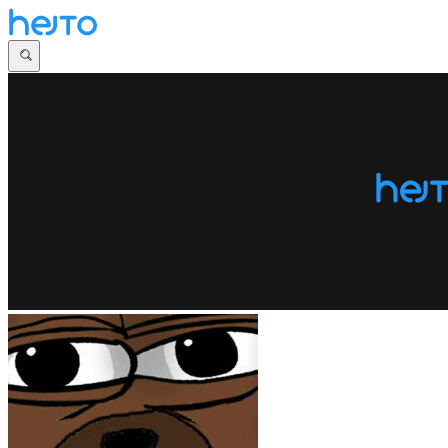
Główna
Dyskusje
Najnowsze
Społeczności
Zaloguj się