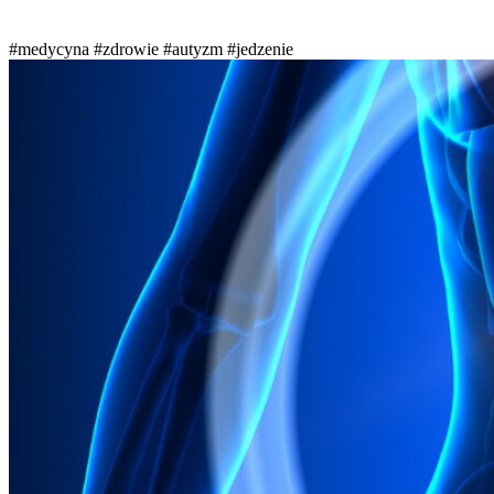
#medycyna
#zdrowie
#autyzm
#jedzenie