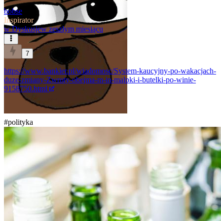
bobse
Inspirator
w
Dyskusje
w zeszłym miesiącu
7
https://www.bankier.pl/wiadomosc/System-kaucyjny-po-wakacjach-
duze-zmiany-Zwroty-obejma-m-in-malpki-i-butelki-po-winie-
9158750.html
#polityka