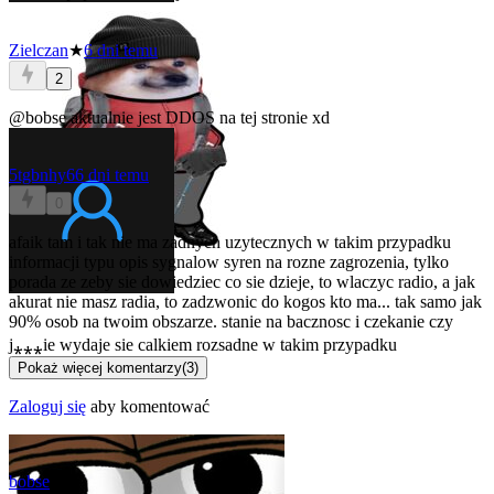
Zielczan
★
6 dni temu
2
@bobse
aktualnie jest DDOS na tej stronie xd
5tgbnhy6
6 dni temu
0
afaik tam i tak nie ma zadnych uzytecznych w takim przypadku
informacji typu opis sygnalow syren na rozne zagrozenia, tylko
porada ze zeby sie dowiedziec co sie dzieje, to wlaczyc radio, a jak
akurat nie masz radia, to zadzwonic do kogos kto ma... tak samo jak
90% osob na twoim obszarze. stanie na bacznosc i czekanie czy
j⁎⁎⁎ie wydaje sie calkiem rozsadne w takim przypadku
Pokaż więcej komentarzy
(
3
)
Zaloguj się
aby komentować
bobse