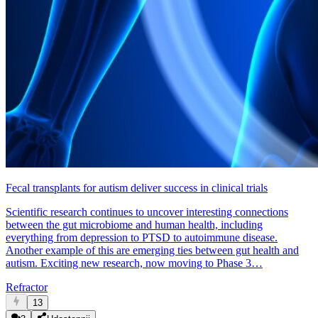
Fecal transplants for autism deliver success in clinical trials
Scientific research continues to uncover interesting connections
between the gut microbiome and human health, including
everything from depression to PTSD to autoimmune disease.
Another example of this are emerging ties between gut health and
autism. Exciting new research, now moving to Phase 3…
Refractor
13