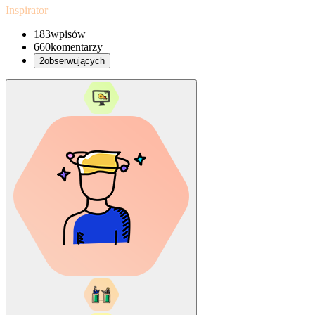
Inspirator
183
wpisów
660
komentarzy
2
obserwujących