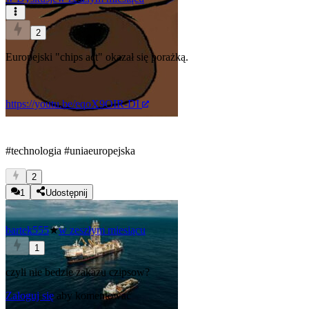
2
Europejski "chips act" okazał się porażką.
https://youtu.be/eqoX9OIR-DI
#technologia
#uniaeuropejska
2
1
Udostępnij
bartek555
★
w zeszłym miesiącu
1
czyli nie bedzie zakazu czipsow?
Zaloguj się
aby komentować