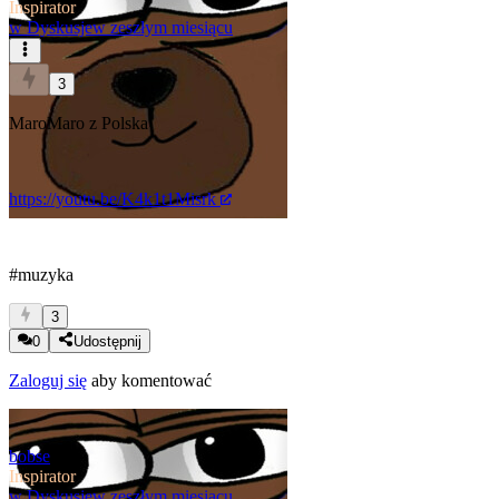
Inspirator
w
Dyskusje
w zeszłym miesiącu
3
MaroMaro z Polska
https://youtu.be/K4k1t1Misrk
#muzyka
3
0
Udostępnij
Zaloguj się
aby komentować
bobse
Inspirator
w
Dyskusje
w zeszłym miesiącu