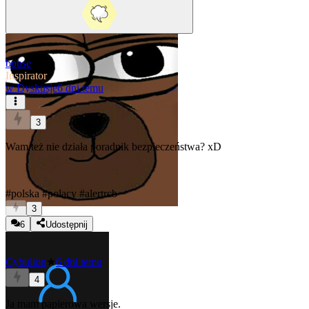
bobse
Inspirator
w
Dyskusje
6 dni temu
3
Wam też nie działa poradnik bezpieczeństwa? xD
#polska
#polacy
#alertrcb
3
6
Udostępnij
Cybulion
★
6 dni temu
4
Ja mam papierowa wersje.