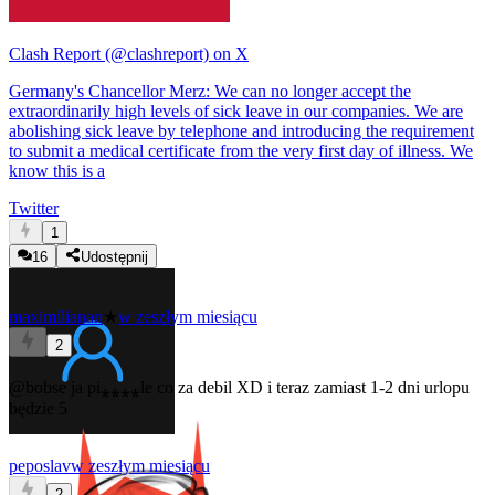
Clash Report (@clashreport) on X
Germany's Chancellor Merz: We can no longer accept the
extraordinarily high levels of sick leave in our companies. We are
abolishing sick leave by telephone and introducing the requirement
to submit a medical certificate from the very first day of illness. We
know this is a
Twitter
1
16
Udostępnij
maximilianan
★
w zeszłym miesiącu
2
@bobse
ja pi⁎⁎⁎⁎le co za debil XD i teraz zamiast 1-2 dni urlopu
będzie 5
peposlav
w zeszłym miesiącu
2