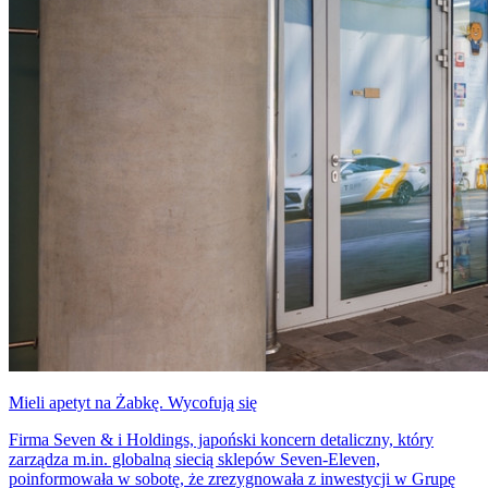
Mieli apetyt na Żabkę. Wycofują się
Firma Seven & i Holdings, japoński koncern detaliczny, który
zarządza m.in. globalną siecią sklepów Seven-Eleven,
poinformowała w sobotę, że zrezygnowała z inwestycji w Grupę