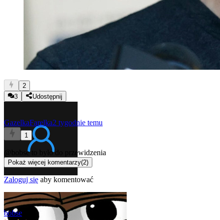
2
3
Udostępnij
GazelkaFarelka
2 tygodnie temu
1
@bobse
to było do przewidzenia
Pokaż więcej komentarzy
(
2
)
Zaloguj się
aby komentować
bobse