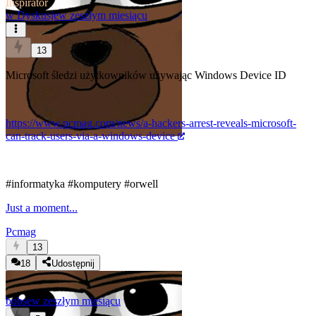
Inspirator
w
Dyskusje
w zeszłym miesiącu
13
Microsoft śledzi użytkowników używając Windows Device ID
https://www.pcmag.com/news/a-hackers-arrest-reveals-microsoft-
can-track-users-via-a-windows-device
#informatyka
#komputery
#orwell
Just a moment...
Pcmag
13
18
Udostępnij
bobse
w zeszłym miesiącu