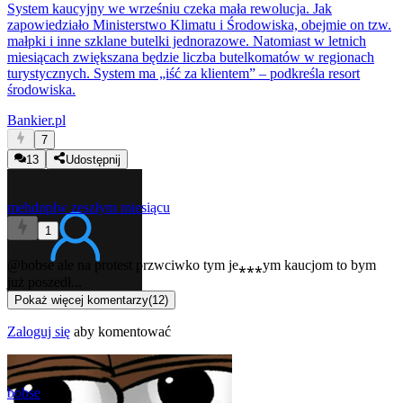
System kaucyjny we wrześniu czeka mała rewolucja. Jak
zapowiedziało Ministerstwo Klimatu i Środowiska, obejmie on tzw.
małpki i inne szklane butelki jednorazowe. Natomiast w letnich
miesiącach zwiększana będzie liczba butelkomatów w regionach
turystycznych. System ma „iść za klientem” – podkreśla resort
środowiska.
Bankier.pl
7
13
Udostępnij
mehdnpl
w zeszłym miesiącu
1
@bobse
ale na protest przwciwko tym je⁎⁎⁎ym kaucjom to bym
już poszedł...
Pokaż więcej komentarzy
(
12
)
Zaloguj się
aby komentować
bobse