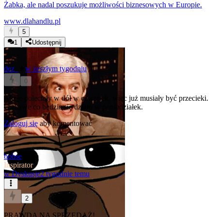
Żabka, ale nadal poszukuje możliwości biznesowych w Europie.
www.dlahandlu.pl
5
1
Udostępnij
dez_
★
w zeszłym tygodniu
0
Akcje poleciały w dół w czwartek, więc już musiały być przecieki.
Ciekawe co będzie się działo w poniedziałek.
Zaloguj się
aby komentować
bobse
Inspirator
w
Dyskusje
2 tygodnie temu
2
PRAWDA NA SPRZEDAŻ!