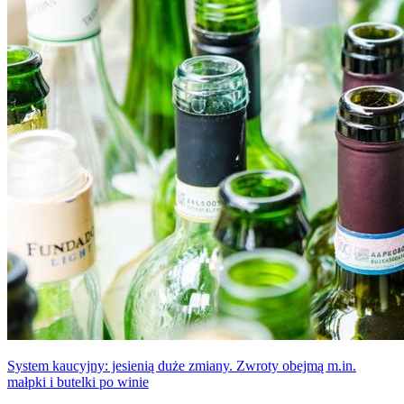
System kaucyjny: jesienią duże zmiany. Zwroty obejmą m.in.
małpki i butelki po winie