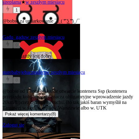
sireplama
★
w zeszłym miesiącu
1
@bobse
za umiarkowanie ¯\_( ͡° ͜ʖ ͡°)_/¯
Gadu_gadu
w zeszłym miesiącu
0
@bobse
każdy jest dobry
starebabyjebacpradem
w zeszłym miesiącu
0
@bobse
od 1 lipca br, każde otwarcie kontenera Ssp (kontenera
przejazdu kolejowego) oznacza obligatoryjne wprowadzenie jazdy
20km/h przez dyżurnego ruchu. Bo tak jakiś baran wymyślił na
Targowej w siedzibie plk w Warszawie albo w. UTK
Pokaż więcej komentarzy
(
8
)
Zaloguj się
aby komentować