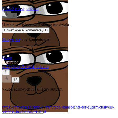
bobse
2 miesiące temu
0
U mnie we Wrocławiu orange nie działa.
Pokaż więcej komentarzy
(
1
)
Zaloguj się
aby komentować
bobse
Inspirator
w
Dyskusje
2 miesiące temu
13
>kupa zdrowych ludzi leczy autyzm
https://refractor.io/adhd-autism/fecal-transplants-for-autism-delivers-
success-in-clinical-trials/