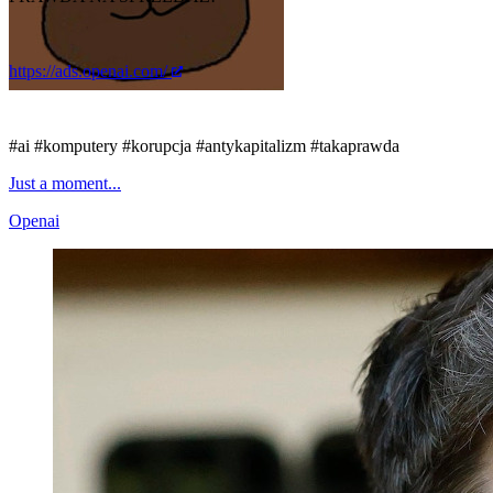
https://ads.openai.com/
#ai
#komputery
#korupcja
#antykapitalizm
#takaprawda
Just a moment...
Openai