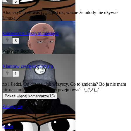
5
Aha, czyli to że was j⁎⁎ią jest ok, ważne że młody nie używał
Linuxa.
kainserezc
w zeszłym miesiącu
3
Wszyscy śledzą
Klamra
w zeszłym miesiącu
1
no i śledzi. Od dawna. Jak wszyscy. Co to zmienia? Bo ja nie mam
nic na sumieniu, żeby się tym przejmować ¯\_(ツ)_/¯
Pokaż więcej komentarzy
(
15
)
Zaloguj się
aby komentować
bobse