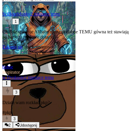
SciBearMonky
2 miesiące temu
1
Chinole te swoje Alibaby i inne podobne TEMU gówna też stawiają
na bank za rządowe dotacje
Zaloguj się
aby komentować
bobse
Inspirator
w
Dyskusje
2 miesiące temu
3
Działa wam rozkład pkp?
#pkp
3
2
Udostępnij