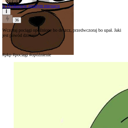
Inspirator
w
Dyskusje
w zeszłym miesiącu
36
Wczoraj pociągi opóźnione bo deszcz, przedwczoraj bo upał. Jaki
jest powód dzisiaj?
#pkp
#pociagi
#opóźnienie