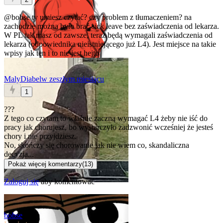
@bobse
ty umiesz czytać? czy problem z tłumaczeniem? na
zachodzie można było brać sick leave bez zaświadczenia od lekarza.
W PL tak masz od zawsze, teraz będą wymagali zaświadczenia od
lekarza (odpowiednika nieistniejącego już L4). Jest miejsce na takie
wpisy jak ten i to nie jest hejto
MalyDiabel
w zeszłym miesiącu
1
???
Z tego co czytam to właśnie zaczną wymagać L4 żeby nie iść do
pracy jak chorujesz, bo wystarczyło zadzwonić wcześniej że jesteś
chory i nie przyjdziesz.
No, skończy się chorowanie jak nie wiem co, skandaliczna
decyzja...
Pokaż więcej komentarzy
(
13
)
Zaloguj się
aby komentować
bobse