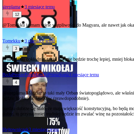
sireplama
★
3 miesiące temu
12
@Tomekku
ja mam wiele wątpliwości do Magyara, ale nawet jak okaże 
Tomekku
★
3 miesiące temu
3
@sireplama
dokładnie, także liczę że będzie trochę lepiej, mniej blok
BoJaProszePaniMamTuPrimaSorta
3 miesiące temu
4
@sireplama
Madziar to taki mały Orban światopoglądowo, ale właśnie 
będzie blokować środków (prawdopodobnie).
bardzo dobrze się stało, że mają większość konstytucyjną, bo będą m
dobre, to przynajmniej trudniej będzie im zwalać winę na pozostałośc
Hejtowniczek
3 miesiące temu