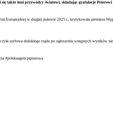
ię także inni przywódcy światowi, składając gratulacje Peterow
nii Europejskiej w drugiej połowie 2025 r., krytykowała premiera Węg
dczyła szefowa duńskiego rządu po ogłoszeniu wstępnych wyników nied
zna
#polskaagencjaprasowa