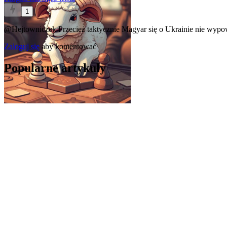
1
@Hejtowniczek
Przecież taktycznie Magyar się o Ukrainie nie wypow
Zaloguj się
aby komentować
Popularne artykuły