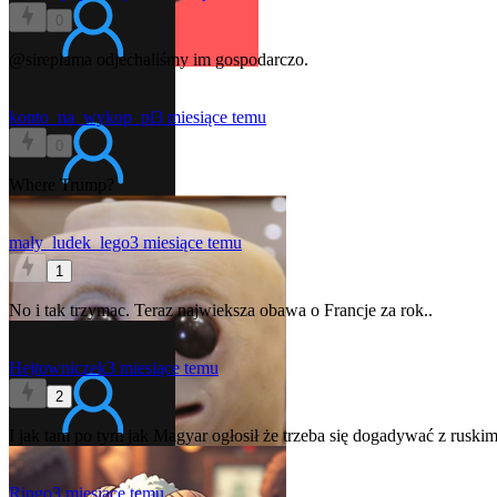
0
@sireplama
odjechaliśmy im gospodarczo.
konto_na_wykop_pl
3 miesiące temu
0
Where Trump?
maly_ludek_lego
3 miesiące temu
1
No i tak trzymac. Teraz najwieksza obawa o Francje za rok..
Hejtowniczek
3 miesiące temu
2
I jak tam po tym jak Magyar ogłosił że trzeba się dogadywać z ruskim
Ringo
3 miesiące temu