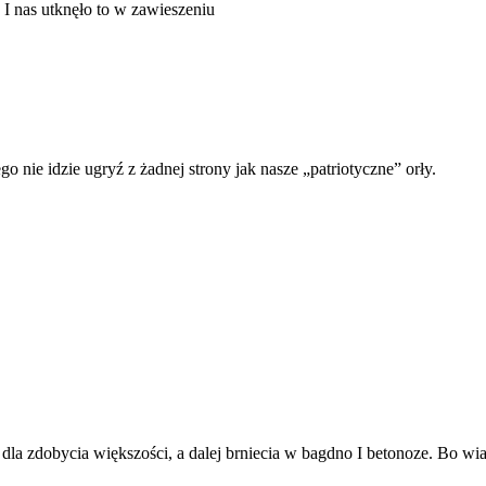
 I nas utknęło to w zawieszeniu
o nie idzie ugryź z żadnej strony jak nasze „patriotyczne” orły.
u dla zdobycia większości, a dalej brniecia w bagdno I betonoze. Bo 