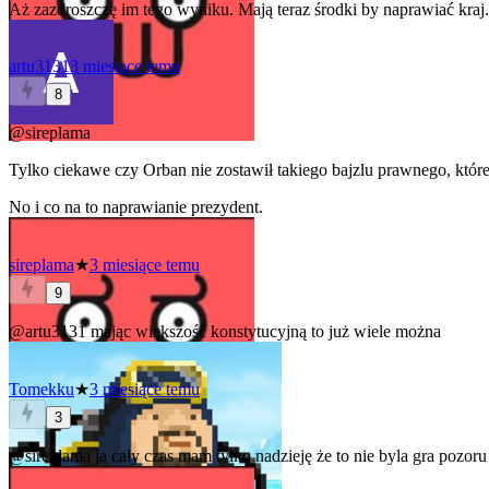
Aż zazdroszczę im tego wyniku. Mają teraz środki by naprawiać kraj.
artu3131
3 miesiące temu
8
@sireplama
Tylko ciekawe czy Orban nie zostawił takiego bajzlu prawnego, któreg
No i co na to naprawianie prezydent.
sireplama
★
3 miesiące temu
9
@artu3131
mając większość konstytucyjną to już wiele można
Tomekku
★
3 miesiące temu
3
@sireplama
ja cały czas mam tylko nadzieję że to nie byla gra pozor