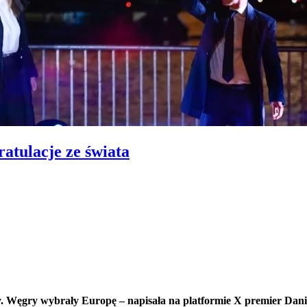
atulacje ze świata
 Węgry wybrały Europę – napisała na platformie X premier Danii 