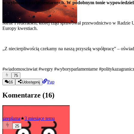
w wyborach parlamentarnych. W podobnym tonie wypowiedzieli s
Mette Frederiksen, której rząd sprawował przewodnictwo w Radzie U
Europy kwestiach.
„Z niecierpliwością czekamy na naszą przyszłą współpracę” – oświa
#wiadomosciswiat
#wegry
#wyboryparlamentarne
#politykazagranic
75
Pap
16
Udostępnij
Komentarze (
16
)
sireplama
★
3 miesiące temu
25