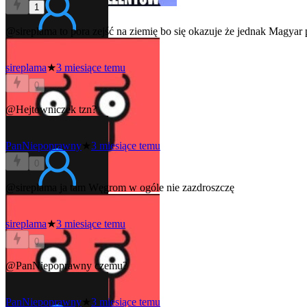
1
@sireplama
to pora zejść na ziemię bo się okazuje że jednak Magyar 
sireplama
★
3 miesiące temu
0
@Hejtowniczek
tzn?
PanNiepoprawny
★
3 miesiące temu
0
@sireplama
ja tam Węgrom w ogóle nie zazdroszczę
sireplama
★
3 miesiące temu
0
@PanNiepoprawny
czemu?
PanNiepoprawny
★
3 miesiące temu