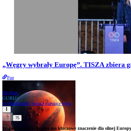
„Węgry wybrały Europę”. TISZA zbiera gr
Pap
Mr.Mars
GURU
w
Wiadomości Świat
3 miesiące temu
75
Współpraca europejska ma kluczowe znaczenie dla silnej Europy.