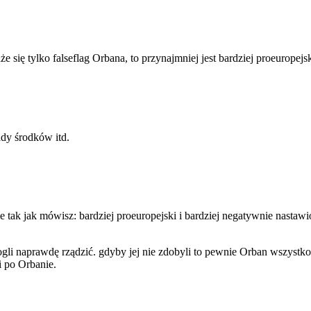
się tylko falseflag Orbana, to przynajmniej jest bardziej proeuropejski
ady środków itd.
tak jak mówisz: bardziej proeuropejski i bardziej negatywnie nastawio
ogli naprawdę rządzić. gdyby jej nie zdobyli to pewnie Orban wszystko
i po Orbanie.