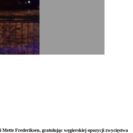
Mette Frederiksen, gratulując węgierskiej opozycji zwycięstwa