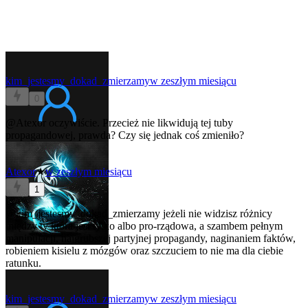
kim_jestesmy_dokad_zmierzamy
w zeszłym miesiącu
0
@Atexor
oczywiście. Przecież nie likwidują tej tuby
propagandowej, prawda? Czy się jednak coś zmieniło?
Atexor
★
w zeszłym miesiącu
1
@kim_jestesmy_dokad_zmierzamy
jeżeli nie widzisz różnicy
między tv która jest tylko albo pro-rządowa, a szambem pełnym
manipulacji, najgrubszej partyjnej propagandy, naginaniem faktów,
robieniem kisielu z mózgów oraz szczuciem to nie ma dla ciebie
ratunku.
kim_jestesmy_dokad_zmierzamy
w zeszłym miesiącu