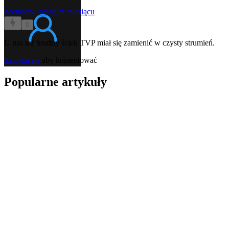
beetroot
w zeszłym miesiącu
0
U nas też brudny ściek TVP miał się zamienić w czysty strumień.
Zaloguj się
aby komentować
Popularne artykuły