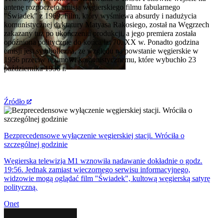
antenę rozpoczęto emisją węgierskiego filmu fabularnego
"Świadek" z 1969. Film, który wyśmiewa absurdy i nadużycia
komunistycznej dyktatury Matyasa Rakosiego, został na Węgrzech
zakazany tuż po ukończeniu produkcji, a jego premiera została
opóźniona politycznie do końca lat 70. XX w. Ponadto godzina
emisji jest symboliczna, ze względu na powstanie węgierskie w
1956 przeciw reżimowi komunistycznemu, które wybuchło 23
października 1956 r.
Źródło
Bezprecedensowe wyłączenie węgierskiej stacji. Wróciła o
szczególnej godzinie
Węgierska telewizja M1 wznowiła nadawanie dokładnie o godz.
19:56. Jednak zamiast wieczornego serwisu informacyjnego,
widzowie mogą oglądać film "Świadek", kultową węgierską satyrę
polityczną.
Onet