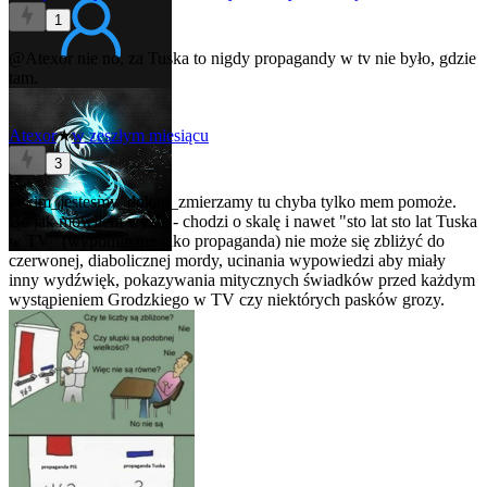
1
@Atexor
nie no, za Tuska to nigdy propagandy w tv nie było, gdzie
tam.
Atexor
★
w zeszłym miesiącu
3
@kim_jestesmy_dokad_zmierzamy
tu chyba tylko mem pomoże.
Bo jak mówiłem wyżej - chodzi o skalę i nawet "sto lat sto lat Tuska
w TV" (wypominane jako propaganda) nie może się zbliżyć do
czerwonej, diabolicznej mordy, ucinania wypowiedzi aby miały
inny wydźwięk, pokazywania mitycznych świadków przed każdym
wystąpieniem Grodzkiego w TV czy niektórych pasków grozy.