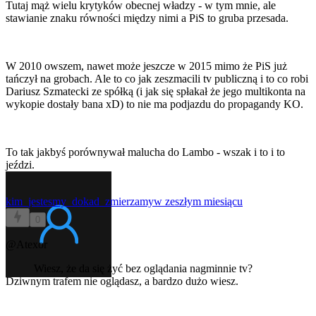
Tutaj mąż wielu krytyków obecnej władzy - w tym mnie, ale
stawianie znaku równości między nimi a PiS to gruba przesada.
W 2010 owszem, nawet może jeszcze w 2015 mimo że PiS już
tańczył na grobach. Ale to co jak zeszmacili tv publiczną i to co robi
Dariusz Szmatecki ze spółką (i jak się spłakał że jego multikonta na
wykopie dostały bana xD) to nie ma podjazdu do propagandy KO.
To tak jakbyś porównywał malucha do Lambo - wszak i to i to
jeździ.
kim_jestesmy_dokad_zmierzamy
w zeszłym miesiącu
0
@Atexor
Wiesz, że da się żyć bez oglądania nagminnie tv?
Dziwnym trafem nie oglądasz, a bardzo dużo wiesz.