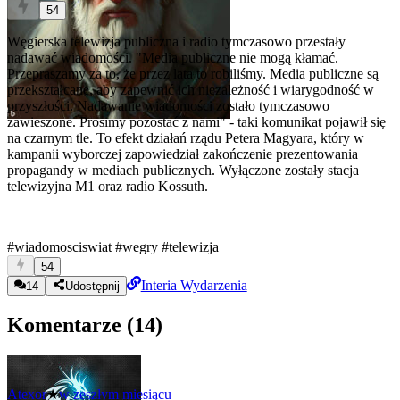
54
Węgierska telewizja publiczna i radio tymczasowo przestały
nadawać wiadomości. "Media publiczne nie mogą kłamać.
Przepraszamy za to, że przez lata to robiliśmy. Media publiczne są
przekształcane, aby zapewnić ich niezależność i wiarygodność w
przyszłości. Nadawanie wiadomości zostało tymczasowo
zawieszone. Prosimy pozostać z nami" - taki komunikat pojawił się
na czarnym tle. To efekt działań rządu Petera Magyara, który w
kampanii wyborczej zapowiedział zakończenie prezentowania
propagandy w mediach publicznych. Wyłączone zostały stacja
telewizyjna M1 oraz radio Kossuth.
#wiadomosciswiat
#wegry
#telewizja
54
Interia Wydarzenia
14
Udostępnij
Komentarze (
14
)
Atexor
★
w zeszłym miesiącu