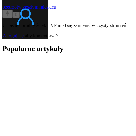
beetroot
w zeszłym miesiącu
0
U nas też brudny ściek TVP miał się zamienić w czysty strumień.
Zaloguj się
aby komentować
Popularne artykuły