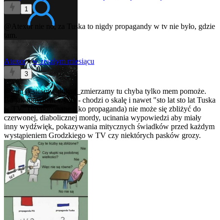
1
@Atexor
nie no, za Tuska to nigdy propagandy w tv nie było, gdzie
tam.
Atexor
★
w zeszłym miesiącu
3
@kim_jestesmy_dokad_zmierzamy
tu chyba tylko mem pomoże.
Bo jak mówiłem wyżej - chodzi o skalę i nawet "sto lat sto lat Tuska
w TV" (wypominane jako propaganda) nie może się zbliżyć do
czerwonej, diabolicznej mordy, ucinania wypowiedzi aby miały
inny wydźwięk, pokazywania mitycznych świadków przed każdym
wystąpieniem Grodzkiego w TV czy niektórych pasków grozy.