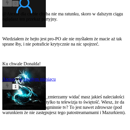
0
@Atexor
dla ciebie chyba nie ma ratunku, skoro w dalszym ciągu
oglądasz ten przekaz partyjny.
Wiedziałem że hejto jest pro-PO ale nie myślałem że macie aż tak
sprane łby, i nie potraficie krytycznie na nic spojrzeć.
Ku chwale Donalda!
Atexor
★
w zeszłym miesiącu
1
@kim_jestesmy_dokad_zmierzamy
widać masz jakieś naleciałości
pisowsko/sowieckie bo tylko tu telewizja to świętość. Wiesz, że da
się żyć bez oglądania nagminnie tv? To jest nawet zdrowsze (pod
warunkiem że nie zastępujesz tego patostreamamami i Mazurkiem).