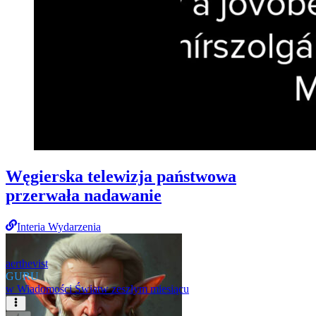
Węgierska telewizja państwowa
przerwała nadawanie
Interia Wydarzenia
aerthevist
GURU
w
Wiadomości Świat
w zeszłym miesiącu