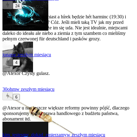
24
@aerthevist
to teraz zamiast a hírek będzie hét harminc (19:30) i
tiszta víz (czysta woda)? Cóż. Jeśli mieli taką TV jak my przed
2023, to mam nadzieję że im się uda. Nie jest idealnie, miejscami
daleko do ideału ale niebo a ziemia z tym szambem co mieliśmy
pełnym czerwonej für deutschland i pasków grozy.
jonas
w zeszłym miesiącu
4
@Atexor
Czysty gulasz.
30ohm
w zeszłym miesiącu
6
@Atexor
u nas jeszcze większe reformy powinny pójść, dlaczego
sponsorujemy spółki prawa handlowego z budżetu państwa,
abonament itd.
kim_jestesmy_dokad_zmierzamy
w zeszłym miesiącu