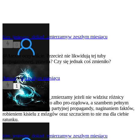
kim_jestesmy_dokad_zmierzamy
w zeszłym miesiącu
0
@Atexor
oczywiście. Przecież nie likwidują tej tuby
propagandowej, prawda? Czy się jednak coś zmieniło?
Atexor
★
w zeszłym miesiącu
1
@kim_jestesmy_dokad_zmierzamy
jeżeli nie widzisz różnicy
między tv która jest tylko albo pro-rządowa, a szambem pełnym
manipulacji, najgrubszej partyjnej propagandy, naginaniem faktów,
robieniem kisielu z mózgów oraz szczuciem to nie ma dla ciebie
ratunku.
kim_jestesmy_dokad_zmierzamy
w zeszłym miesiącu