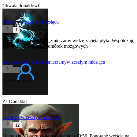
Chwała donaldowi!
Atexor
★
w zeszłym miesiącu
1
@kim_jestesmy_dokad_zmierzamy
widzę zacięta płyta. Współczuję
ci braku chromosów i komórek mózgowych
kim_jestesmy_dokad_zmierzamy
w zeszłym miesiącu
0
@Atexor
dzięki!
Za Donalda!
aerthevist
w zeszłym miesiącu
12
Telewizja M1 wznowiła nadawanie o 19:56. Ponowne wejście na