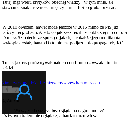
Tutaj mąż wielu krytyków obecnej władzy - w tym mnie, ale
stawianie znaku równości między nimi a PiS to gruba przesada.
W 2010 owszem, nawet może jeszcze w 2015 mimo że PiS już
tańczył na grobach. Ale to co jak zeszmacili tv publiczną i to co robi
Dariusz Szmatecki ze spółką (i jak się spłakał że jego multikonta na
wykopie dostały bana xD) to nie ma podjazdu do propagandy KO.
To tak jakbyś porównywał malucha do Lambo - wszak i to i to
jeździ.
kim_jestesmy_dokad_zmierzamy
w zeszłym miesiącu
0
@Atexor
Wiesz, że da się żyć bez oglądania nagminnie tv?
Dziwnym trafem nie oglądasz, a bardzo dużo wiesz.