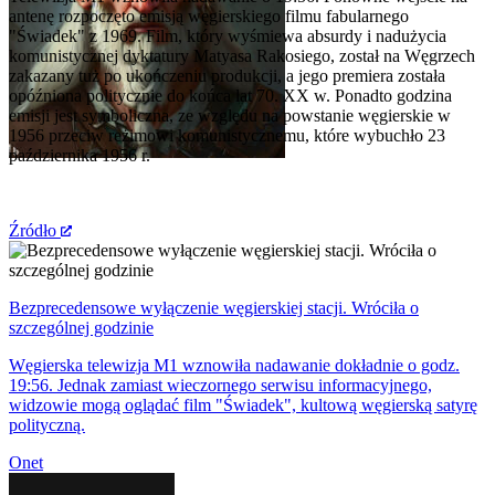
antenę rozpoczęto emisją węgierskiego filmu fabularnego
"Świadek" z 1969. Film, który wyśmiewa absurdy i nadużycia
komunistycznej dyktatury Matyasa Rakosiego, został na Węgrzech
zakazany tuż po ukończeniu produkcji, a jego premiera została
opóźniona politycznie do końca lat 70. XX w. Ponadto godzina
emisji jest symboliczna, ze względu na powstanie węgierskie w
1956 przeciw reżimowi komunistycznemu, które wybuchło 23
października 1956 r.
Źródło
Bezprecedensowe wyłączenie węgierskiej stacji. Wróciła o
szczególnej godzinie
Węgierska telewizja M1 wznowiła nadawanie dokładnie o godz.
19:56. Jednak zamiast wieczornego serwisu informacyjnego,
widzowie mogą oglądać film "Świadek", kultową węgierską satyrę
polityczną.
Onet