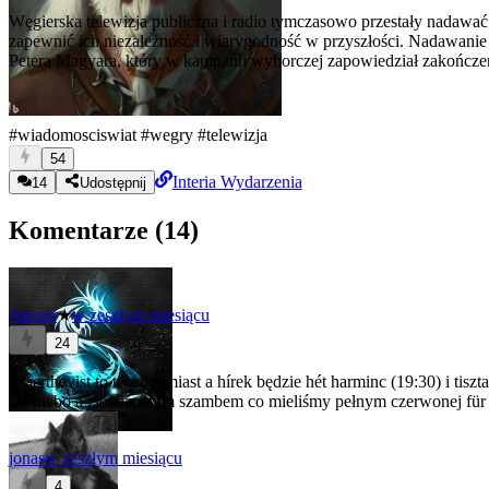
Węgierska telewizja publiczna i radio tymczasowo przestały nadawać 
zapewnić ich niezależność i wiarygodność w przyszłości. Nadawanie 
Petera Magyara, który w kampanii wyborczej zapowiedział zakończen
#wiadomosciswiat
#wegry
#telewizja
54
Interia Wydarzenia
14
Udostępnij
Komentarze (
14
)
Atexor
★
w zeszłym miesiącu
24
@aerthevist
to teraz zamiast a hírek będzie hét harminc (19:30) i tisz
ale niebo a ziemia z tym szambem co mieliśmy pełnym czerwonej für 
jonas
w zeszłym miesiącu
4