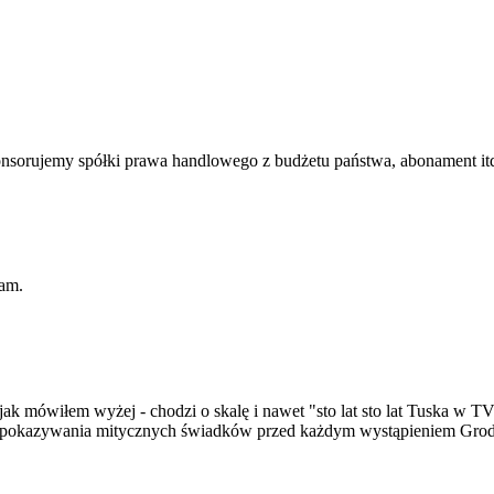
onsorujemy spółki prawa handlowego z budżetu państwa, abonament it
tam.
k mówiłem wyżej - chodzi o skalę i nawet "sto lat sto lat Tuska w T
k, pokazywania mitycznych świadków przed każdym wystąpieniem Grod