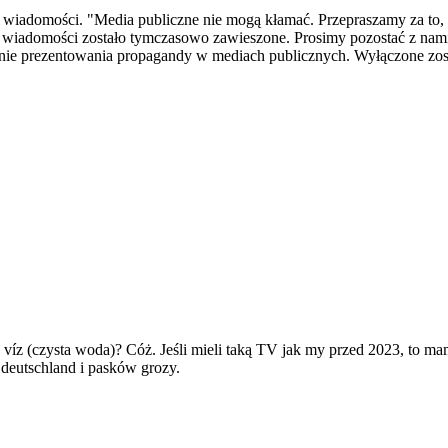
wiadomości. "Media publiczne nie mogą kłamać. Przepraszamy za to, że
wiadomości zostało tymczasowo zawieszone. Prosimy pozostać z nami" -
ie prezentowania propagandy w mediach publicznych. Wyłączone zosta
ta víz (czysta woda)? Cóż. Jeśli mieli taką TV jak my przed 2023, to mam
deutschland i pasków grozy.