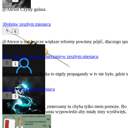
@Atexor
Czysty gulasz.
30ohm
w zeszłym miesiącu
6
@Atexor
u nas jeszcze większe reformy powinny pójść, dlaczego sp
kim_jestesmy_dokad_zmierzamy
w zeszłym miesiącu
1
@Atexor
nie no, za Tuska to nigdy propagandy w tv nie było, gdzie 
Atexor
★
w zeszłym miesiącu
3
@kim_jestesmy_dokad_zmierzamy
tu chyba tylko mem pomoże. Bo ja
diabolicznej mordy, ucinania wypowiedzi aby miały inny wydźwię