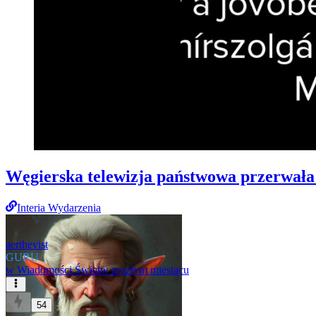
Węgierska telewizja państwowa przerwał
Interia Wydarzenia
aerthevist
GURU
w
Wiadomości Świat
w zeszłym miesiącu
54