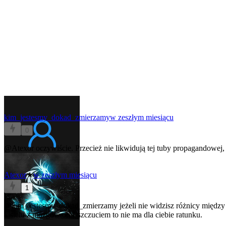
kim_jestesmy_dokad_zmierzamy
w zeszłym miesiącu
0
@Atexor
oczywiście. Przecież nie likwidują tej tuby propagandowej,
Atexor
★
w zeszłym miesiącu
1
@kim_jestesmy_dokad_zmierzamy
jeżeli nie widzisz różnicy między
kisielu z mózgów oraz szczuciem to nie ma dla ciebie ratunku.