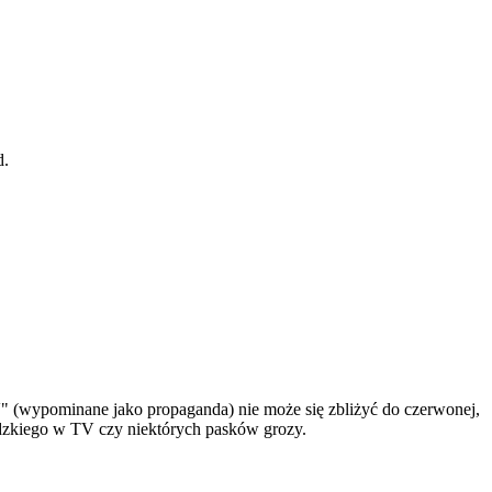
d.
V" (wypominane jako propaganda) nie może się zbliżyć do czerwonej,
zkiego w TV czy niektórych pasków grozy.