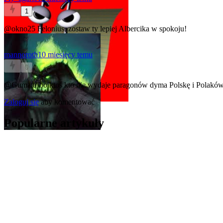
1
@okno25
Felonius, zostaw ty lepiej Albercika w spokoju!
mannoroth
10 miesięcy temu
0
@Gumaturbo
ktoś kto nie wydaje paragonów dyma Polskę i Polaków
Zaloguj się
aby komentować
Popularne artykuły