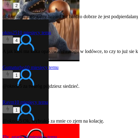
2
@sireplama
nielegalny hazard też bardzo dobrze że jest podpierdalan
okno25
10 miesięcy temu
4
A jak ktoś ma kilka opakowań twarogu w lodówce, to czy to już sie k
Gumaturbo
10 miesięcy temu
1
@okno25
za twaróg pójdziesz siedzieć.
Ravm
10 miesięcy temu
1
@okno25
Ok, wybrałeś za mnie co zjem na kolację.
Fly_agaric
10 miesięcy temu