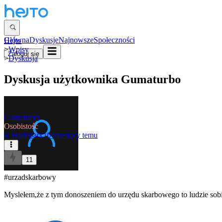
Główna
Dyskusje
Najnowsze
Społeczności
Hejto
>
Wpisy
Zaloguj się
>
Dyskusja
Dyskusja użytkownika
Gumaturbo
Gumaturbo
Osobistość
w
Hydepark
10 miesięcy temu
11
#urzadskarbowy
Myslełem,że z tym donoszeniem do urzędu skarbowego to ludzie sobie 