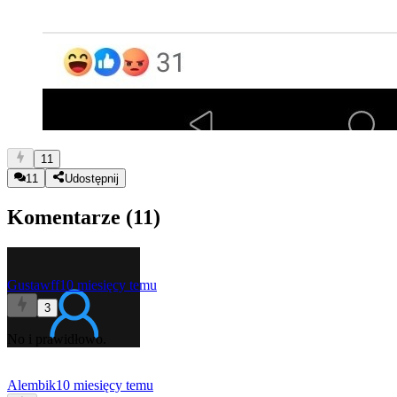
11
11
Udostępnij
Komentarze (
11
)
Gustawff
10 miesięcy temu
3
No i prawidłowo.
Alembik
10 miesięcy temu