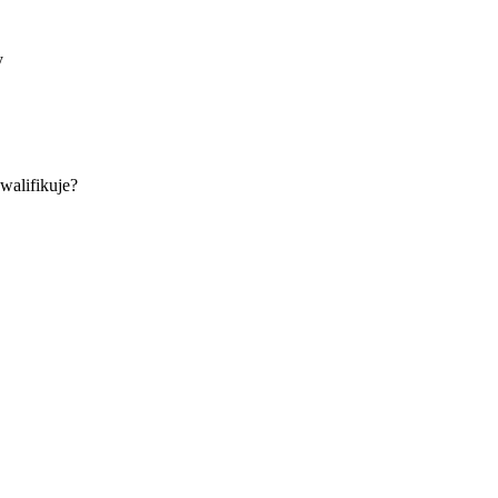
y
walifikuje?