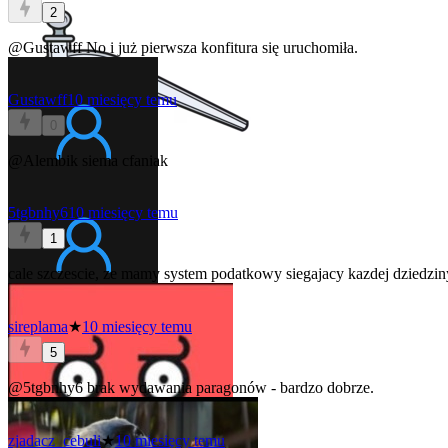
2
@Gustawff
No i już pierwsza konfitura się uruchomiła.
Gustawff
10 miesięcy temu
0
@Alembik
siema cfaniak
5tgbnhy6
10 miesięcy temu
1
cale szczescie, ze mamy system podatkowy siegajacy kazdej dziedziny 
sireplama
★
10 miesięcy temu
5
@5tgbnhy6
brak wydawania paragonów - bardzo dobrze.
zjadacz_cebuli
★
10 miesięcy temu