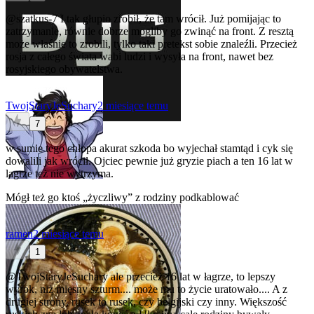
@szatkus-7
I tak głupio zrobił, że tam wrócił. Już pomijając to
zatrzymanie, równie dobrze mogliby go zwinąć na front. Z resztą
może właśnie to zrobili, tylko taki pretekst sobie znaleźli. Przecież
rosja z całego świata wabi ludzi i wysyła na front, nawet bez
rosyjskiego obywatelstwa.
TwojStaryJeSuchary
2 miesiące temu
7
w sumie tego chłopa akurat szkoda bo wyjechał stamtąd i cyk się
dowalili jak wrócił. Ojciec pewnie już gryzie piach a ten 16 lat w
lagrze też nie wytrzyma.
Mógł też go ktoś „życzliwy” z rodziny podkablować
ramen
2 miesiące temu
1
@TwojStaryJeSuchary
ale przecież 16 lat w łagrze, to lepszy
wyrok, niż mięsny szturm.... może mu to życie uratowało.... A z
drugiej strony, rusek to rusek, czy belgijski czy inny. Większość