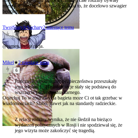
ruskich zna lub znała kogoś z Ukrainy, całe rodziny bywały
mieszane, ale chyba nikt nie wpadł na to, że docelowo szwagier
będzie zabijał szwagra....
TwojStaryJeSuchary
2 miesiące temu
0
@ramen
no też racja.
Mikel
★
2 miesiące temu
6
Podczas kontroli służby bezpieczeństwa przeszukały
jego telefon. [...]Te informacje stały się podstawą do
wszczęcia postępowania karnego.
Ociechuj
To w rosji zwykla bagieta moze Ci ot tak grzebac w
wiadomosciach? Slabo, nawet jak na standardy radzieckie.
Z relacji rodziny wynika, że nie śledził na bieżąco
wydarzeń politycznych w Rosji i nie spodziewał się, że
jego wizyta może zakończyć się tragedią.