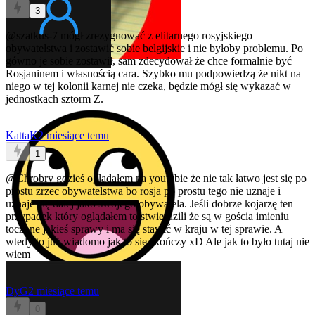
3
@szatkus-7
mógł zrezygnować z elitarnego rosyjskiego
obywatelstwa i zostawić sobie belgijskie i nie byłoby problemu. Po
gówno je sobie zostawił, sam zdecydował że chce formalnie być
Rosjaninem i własnością cara. Szybko mu podpowiedzą że nikt na
niego w tej kolonii karnej nie czeka, będzie mógł się wykazać w
jednostkach sztorm Z.
KattaK
2 miesiące temu
1
@Chrobry
gdzieś oglądałem na youtubie że nie tak łatwo jest się po
prostu zrzec obywatelstwa bo rosja po prostu tego nie uznaje i
uznaje cię dalej jako swojego obywatela. Jeśli dobrze kojarzę ten
przypadek który oglądałem to stwierdzili że są w gościa imieniu
toczone jakieś sprawy i ma się stawić w kraju w tej sprawie. A
wtedy to już wiadomo jak to się skończy xD Ale jak to było tutaj nie
wiem
DyG
2 miesiące temu
0