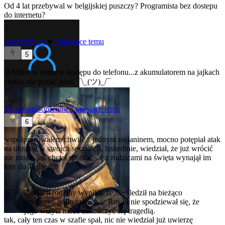
Od 4 lat przebywal w belgijskiej puszczy? Programista bez dostepu
do internetu?
AndrzejZupa
★
2 miesiące temu
5
@Mikel
w temacie dostępu do telefonu...z akumulatorem na jajkach
ciężko nie podać pinu. ¯\_(ツ)_/¯
SaucissonBorderline
2 miesiące temu
6
współpracowałem chwile z jednym rosjaninem, mocno potępiał atak
na ukraine w swoich socialach, linkedinie, wiedział, że już wrócić
nie może, jak chciał spotkać się z rodzicami na święta wynajął im
loty do Tajlandii
Z relacji rodziny wynika, że nie śledził na bieżąco
wydarzeń politycznych w Rosji i nie spodziewał się, że
jego wizyta może zakończyć się tragedią.
tak, cały ten czas w szafie spał, nic nie wiedział już uwierzę