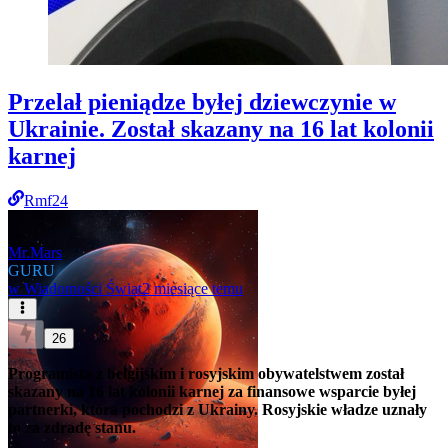
Przelał pieniądze byłej dziewczynie w
Ukrainie. Został skazany na 16 lat kolonii
karnej
Rmf24
Mr.Mars
GURU
w
Wiadomości Świat
2 miesiące temu
26
Programista z belgijskim i rosyjskim obywatelstwem został
skazany na 16 lat kolonii karnej za finansowe wsparcie byłej
partnerki, która pochodzi z Ukrainy. Rosyjskie władze uznały
to za zdradę stanu.