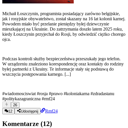
Michaił Łoszczynin, programista posiadający zarówno belgijskie,
jak i rosyjskie obywatelstwo, został skazany na 16 lat kolonii karnej.
Powodem miało być przelanie pieniędzy byłej dziewczynie
mieszkającej na Ukrainie. Do zatrzymania doszło latem 2025 roku,
kiedy Łoszczynin przyjechał do Rosji, by odwiedzić ciężko chorego
ojca.
Podczas kontroli służby bezpieczeństwa przeszukały jego telefon.
W urządzeniu znaleziono korespondencję oraz kontakty do rodziny
byłej partnerki z Ukrainy. Te informacje stały się podstawą do
wszczęcia postępowania karnego. [...]
#wiadomosciswiat
#rosja
#prawo
#koloniakarna
#zdradastanu
#politykazagraniczna
#rmf24
26
Rmf24
12
Udostępnij
Komentarze (
12
)