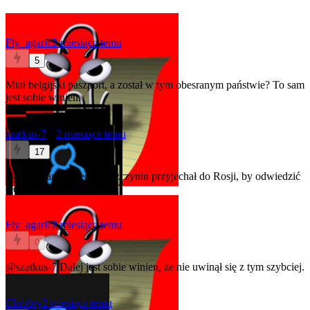
Fly_agaric
2 miesiące temu
5
Miał belgijski paszport, a został w tym obesranym państwie? To sam
jest sobie winien.
szatkus-7
★
2 miesiące temu
17
@Fly_agaric
>kiedy Łoszczynin przyjechał do Rosji, by odwiedzić
ciężko chorego ojca.
Fly_agaric
2 miesiące temu
0
@szatkus-7
Dalej jest sobie winien, że nie uwinął się z tym szybciej.
Chrobry
2 miesiące temu