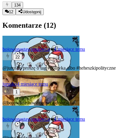
134
12
Udostępnij
Komentarze (
12
)
bojowonastawionaowca
★
4 miesiące temu
22
@jurusko
proszę o tag
#polityka
albo
#heheszkipolityczne
jurusko
4 miesiące temu
1
@bojowonastawionaowca
done
bojowonastawionaowca
★
4 miesiące temu
0
@jurusko
dziękuję