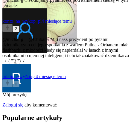
@michal-g-1
Podbijamy pytanie, też pod kamieniem siedzę w tym
temacie
konto_na_wykop_pl
4 miesiące temu
2
@michal-g-1
@Chibana-Mio
nasz prezydent po pytaniu
dziennikarza o cel jego spotkania z waflem Putina - Orbanem miał
flashbacki z młodości kiedy się napierdalał w lasach z innymi
osobnikami o ujemnej inteligencji i chciał zaatakować dziennikarza
¯\_( ͡° ͜ʖ ͡°)_/¯
ortalionowyNinja
4 miesiące temu
0
Mój prezydęt
Zaloguj się
aby komentować
Popularne artykuły