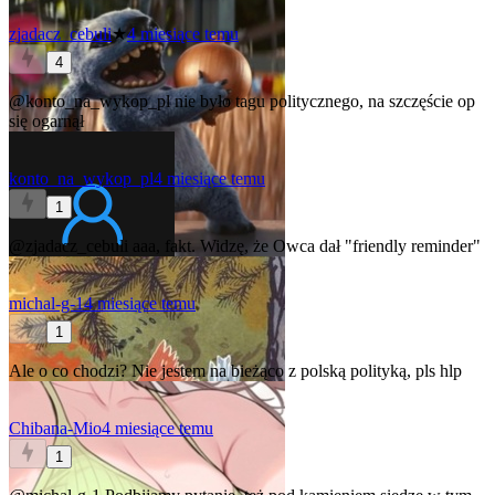
zjadacz_cebuli
★
4 miesiące temu
4
@konto_na_wykop_pl
nie było tagu politycznego, na szczęście op
się ogarnął
konto_na_wykop_pl
4 miesiące temu
1
@zjadacz_cebuli
aaa, fakt. Widzę, że Owca dał "friendly reminder"
michal-g-1
4 miesiące temu
1
Ale o co chodzi? Nie jestem na bieżąco z polską polityką, pls hlp
Chibana-Mio
4 miesiące temu
1