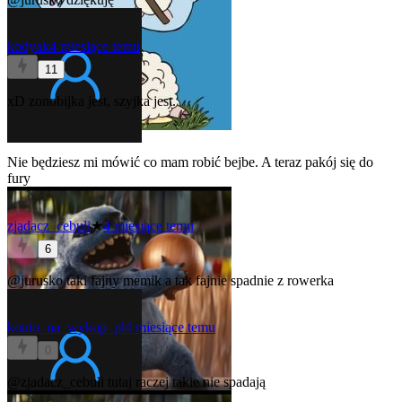
kodyak
4 miesiące temu
11
xD zonobijka jest, szyjka jest.
Nie będziesz mi mówić co mam robić bejbe. A teraz pakój się do
fury
zjadacz_cebuli
★
4 miesiące temu
6
@jurusko
taki fajny memik a tak fajnie spadnie z rowerka
konto_na_wykop_pl
4 miesiące temu
0
@zjadacz_cebuli
tutaj raczej takie nie spadają