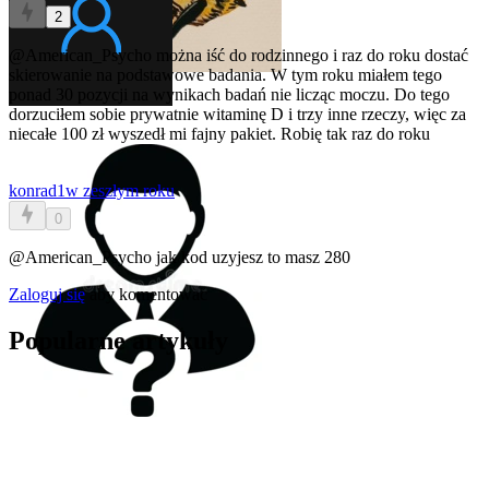
2
@American_Psycho
można iść do rodzinnego i raz do roku dostać
skierowanie na podstawowe badania. W tym roku miałem tego
ponad 30 pozycji na wynikach badań nie licząc moczu. Do tego
dorzuciłem sobie prywatnie witaminę D i trzy inne rzeczy, więc za
niecałe 100 zł wyszedł mi fajny pakiet. Robię tak raz do roku
konrad1
w zeszłym roku
0
@American_Psycho
jak kod uzyjesz to masz 280
Zaloguj się
aby komentować
Popularne artykuły