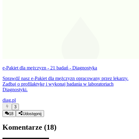
e-Pakiet dla mężczyzn - 21 badań - Diagnostyka
Sprawdź nasz e-Pakiet dla mężczyzn opracowany przez lekarzy.
Zadbaj o profilaktykę i wykonaj badania w laboratoriach
Diagnostyki.
diag.pl
3
18
Udostępnij
Komentarze (
18
)