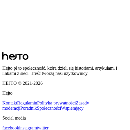
Hejto.pl to społeczność, która dzieli się historiami, artykułami i
linkami z sieci. Treść tworzą nasi użytkownicy.
HEJTO © 2021-
2026
Hejto
Kontakt
Regulamin
Polityka prywatności
Zasady
moderacji
Poradnik
Społeczności
Wspierający
Social media
facebook
instagram
twitter