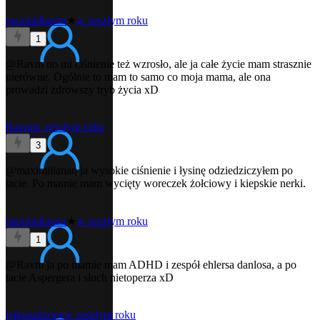
maximilianan
★
w zeszłym roku
1
@Ravm
no mi ciśnienie też wzrosło, ale ja całe życie mam strasznie
nierówne. Ogólnie to mam to samo co moja mama, ale ona
prowadzi zdrowszy tryb życia xD
Ravm
w zeszłym roku
3
@maximilianan
ja wysokie ciśnienie i łysinę odziedziczyłem po
tacie. Po mamie mam wycięty woreczek żołciowy i kiepskie nerki.
maximilianan
★
w zeszłym roku
1
@Ravm
ja po mamie mam ADHD i zespół ehlersa danlosa, a po
tacie Aspergera i słuch nietoperza xD
jajkosadzone
w zeszłym roku