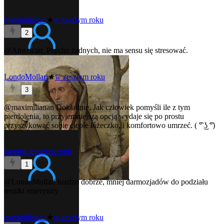
maximilianan
★
w zeszłym roku
2
@American_Psycho
żadnych, nie ma sensu się stresować.
LondoMollari
★
w zeszłym roku
3
@maximilianan
Dokładnie. Jak człowiek pomyśli ile z tym
pierdolenia, to przyjemniejszą opcją wydaje się po prostu
przyszykować sobie ciepłe łóżeczko, i komfortowo umrzeć. ( ͡° ͜ʖ ͡°)
lagun
w zeszłym roku
1
@LondoMollari
bardzo dobrze, mniej darmozjadów do podziału
resztki emerytury
maximilianan
★
w zeszłym roku