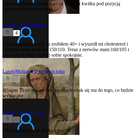
@LondoMollari
resztki tego co masz na kwitku pod pozycją
ubezpieczenie emerytalne
Ravm
w zeszłym roku
4
@maximilianan
kurde ja zrobiłem 40+ i wyszedł mi cholesterol i
ciśnienie mam wysokie 150/110. Teraz z nerwów mam 160/105 i
głowa mnie boli a żyłem sobie spokojnie.
LondoMollari
★
w zeszłym roku
0
@lagun
To co jest na tych kwitkach nijak się ma do tego, co będzie
wypłacane.
lagun
w zeszłym roku
0
@LondoMollari
no dlatego resztki