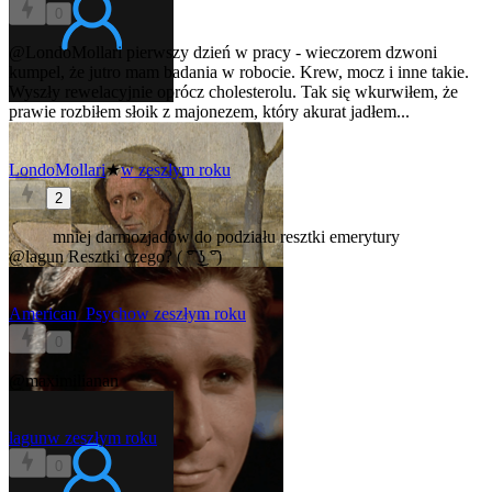
0
@LondoMollari
pierwszy dzień w pracy - wieczorem dzwoni
kumpel, że jutro mam badania w robocie. Krew, mocz i inne takie.
Wyszły rewelacyjnie oprócz cholesterolu. Tak się wkurwiłem, że
prawie rozbiłem słoik z majonezem, który akurat jadłem...
LondoMollari
★
w zeszłym roku
2
mniej darmozjadów do podziału resztki emerytury
@lagun
Resztki czego? ( ͡° ͜ʖ ͡°)
American_Psycho
w zeszłym roku
0
@maximilianan
lagun
w zeszłym roku
0