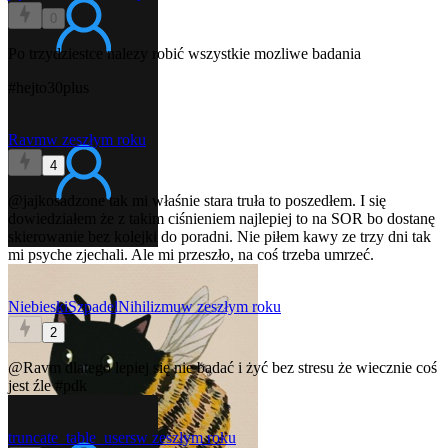
0
Po trzydziestce nalezy robić wszystkie mozliwe badania
#hejto30plus
Ravm
w zeszłym roku
4
@jajkosadzone
tak mi właśnie stara truła to poszedłem. I się
dowiedziałem że z takim ciśnieniem najlepiej to na SOR bo dostanę
skierowanie bez kolejki do poradni. Nie piłem kawy ze trzy dni tak
mi psyche zjechali. Ale mi przeszło, na coś trzeba umrzeć.
NiebieskiSzpadelNihilizmu
w zeszłym roku
2
@Ravm
dlatego lepiej się nie badać i żyć bez stresu że wiecznie coś
jest źle
#pdk
truncate_table_users
w zeszłym roku