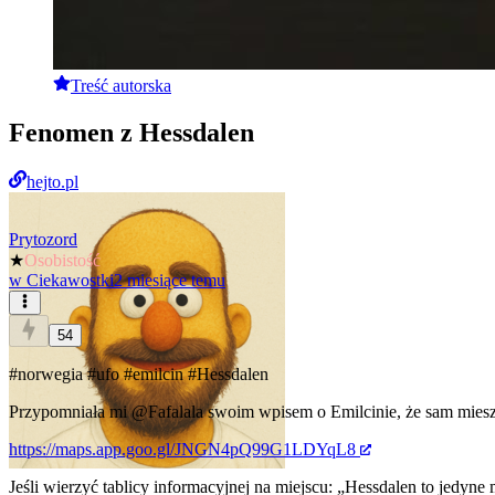
Treść autorska
Fenomen z Hessdalen
hejto.pl
Prytozord
★
Osobistość
w
Ciekawostki
2 miesiące temu
54
#norwegia
#ufo
#emilcin
#Hessdalen
Przypomniała mi
@Fafalala
swoim wpisem o Emilcinie, że sam miesz
https://maps.app.goo.gl/JNGN4pQ99G1LDYqL8
Jeśli wierzyć tablicy informacyjnej na miejscu: „Hessdalen to jed