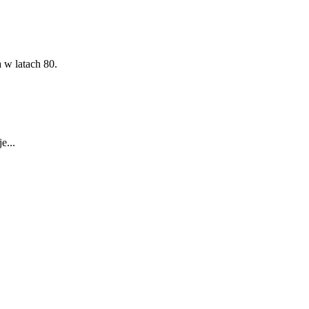
a w latach 80.
e...