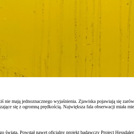
iś nie mają jednoznacznego wyjaśnienia. Zjawiska pojawiają się zarówno
zające się z ogromną prędkością. Największa fala obserwacji miała mi
 świata. Powstał nawet oficjalny projekt badawczy Project Hessdalen,