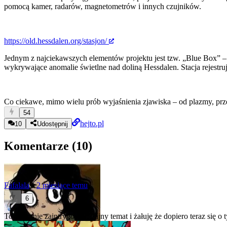
pomocą kamer, radarów, magnetometrów i innych czujników.
https://old.hessdalen.org/stasjon/
Jednym z najciekawszych elementów projektu jest tzw. „Blue Box” –
wykrywające anomalie świetlne nad doliną Hessdalen. Stacja rejestruj
Co ciekawe, mimo wielu prób wyjaśnienia zjawiska – od plazmy, przez
54
hejto.pl
10
Udostępnij
Komentarze (
10
)
Fafalala
★
2 miesiące temu
6
To żeś mnie zaintrygował. Fajny temat i żałuję że dopiero teraz się 