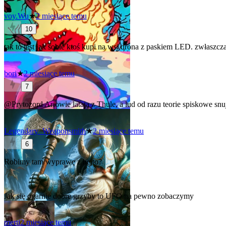
voy.Wu
★
2 miesiące temu
10
tak to jest jak sobie ktoś kupi na wsi drona z paskiem LED. zwłaszcz
bori
★
2 miesiące temu
7
@Prytozord
Ariowie latają z Thule, a lud od razu teorie spiskowe snuj
Legendary_Weaponsmith
★
2 miesiące temu
6
Robimy tam wyprawę z hejto?
Jak się ogarnie dobre grzyby to UFO na pewno zobaczymy
merti
2 miesiące temu