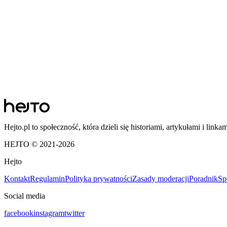
Hejto.pl to społeczność, która dzieli się historiami, artykułami i linka
HEJTO © 2021-
2026
Hejto
Kontakt
Regulamin
Polityka prywatności
Zasady moderacji
Poradnik
Sp
Social media
facebook
instagram
twitter