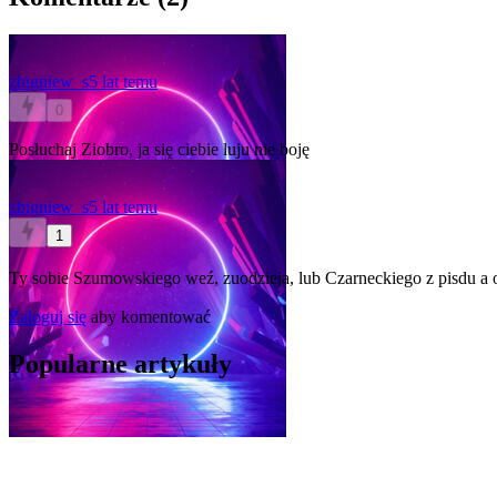
zbigniew_s
5 lat temu
0
Posłuchaj Ziobro, ja się ciebie luju nie boję
zbigniew_s
5 lat temu
1
Ty sobie Szumowskiego weź, zuodzieja, lub Czarneckiego z pisdu a
Zaloguj się
aby komentować
Popularne artykuły