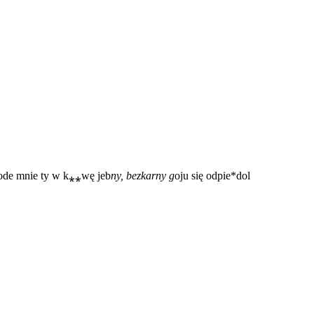
 ode mnie ty w k⁎⁎wę jeb
ny, bezkarny g
oju się odpie*dol