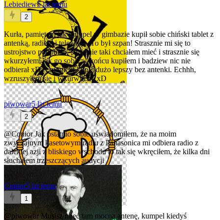
Lebiediew
5 lat temu
2
Kurła, pamiętam jak kumpel w gimbazie kupił sobie chiński tablet z
antenką, radiem i telewizją. To był szpan! Strasznie mi się to
ustrojstwo podobało, strasznie taki chciałem mieć i strasznie się
wkurzyłem, jak go sobie w końcu kupiłem i badziew nic nie
odbierał xD A mogłem kupić dużo lepszy bez antenki. Echhh,
wzruszyłem się i wkurwiłem. xD
piwowar
5 lat temu
2
@Conior
Jak ostatnio sobie uświadomiłem, że na moim
zwyczajnym kasetowym radiu z Panasonica mi odbiera radio z
dalekiej azji z bliskiego wschodu to tak się wkręciłem, że kilka dni
słuchałem trzeszczących audycji
Conior
5 lat temu
1
@piwowar
Musisz mieć tam mocną antenę, kumpel kiedyś