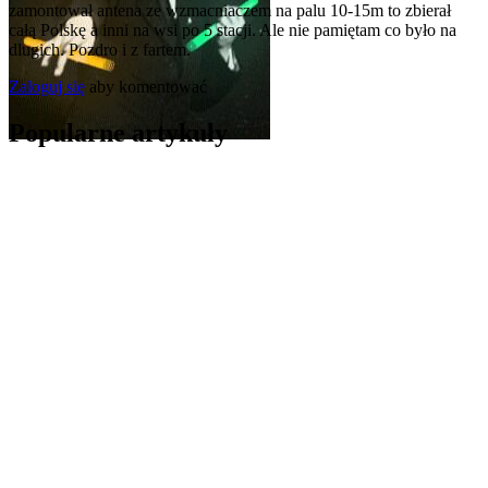
zamontował antena ze wzmacniaczem na palu 10-15m to zbierał
całą Polskę a inni na wsi po 5 stacji. Ale nie pamiętam co było na
dlugich. Pozdro i z fartem.
Zaloguj się
aby komentować
Popularne artykuły