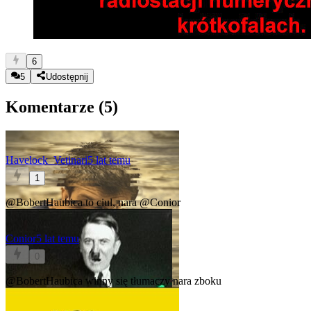
6
5
Udostępnij
Komentarze (
5
)
Havelock_Vetinari
5 lat temu
1
@BobertHaubica
to ciul, nara
@Conior
Conior
5 lat temu
0
@BobertHaubica
winny się tłumaczy nara zboku