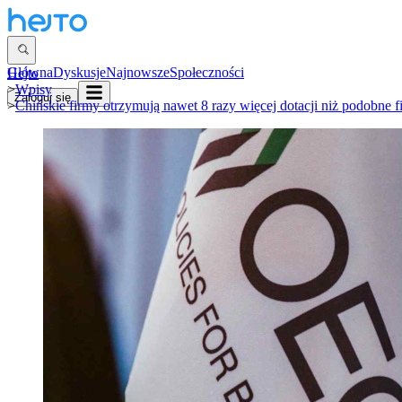
Główna
Dyskusje
Najnowsze
Społeczności
Hejto
>
Wpisy
Zaloguj się
>
Chińskie firmy otrzymują nawet 8 razy więcej dotacji niż podobn