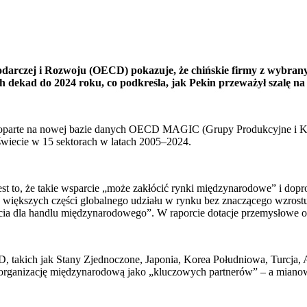
rczej i Rozwoju (OECD) pokazuje, że chińskie firmy z wybranyc
dekad do 2024 roku, co podkreśla, jak Pekin przeważył szalę na
oparte na nowej bazie danych OECD MAGIC (Grupy Produkcyjne i Korp
wiecie w 15 sektorach w latach 2005–2024.
t to, że takie wsparcie „może zakłócić rynki międzynarodowe” i dop
a większych części globalnego udziału w rynku bez znaczącego wzrost
arcia dla handlu międzynarodowego”. W raporcie dotacje przemysłowe 
akich jak Stany Zjednoczone, Japonia, Korea Południowa, Turcja, Austr
 organizację międzynarodową jako „kluczowych partnerów” – a mianowi