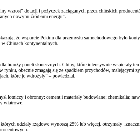
alny wzrost” dotacji i pożyczek zaciąganych przez chińskich produc
zanych nowymi źródłami energii”.
pokazują, że wsparcie Pekinu dla przemysłu samochodowego było kont
ie w Chinach kontynentalnych.
branży paneli słonecznych. Chiny, które intensywnie wspierały ten s
rynku, obecnie zmagają się ze spadkiem przychodów, malejącymi zyska
ajach, które je wdrożyły” – powiedział.
sł lotniczy i obronny; cement i materiały budowlane; chemikalia; nawo
ny wiatrowe.
 których udziały rządowe wynoszą 25% lub więcej, otrzymały „znaczni
 procentowych.