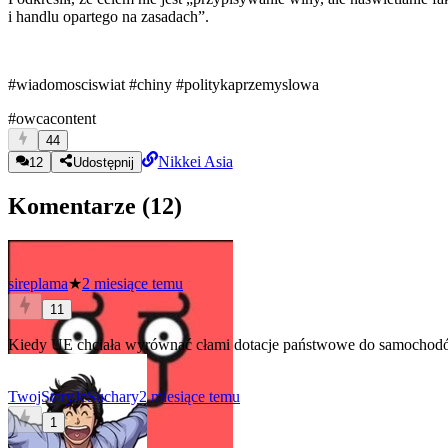
i handlu opartego na zasadach”.
#wiadomosciswiat
#chiny
#politykaprzemyslowa
#owcacontent
44
Nikkei Asia
12
Udostępnij
Komentarze (
12
)
sireplama
★
2 miesiące temu
11
Kiedy UE chciała wyrównać cłami dotacje państwowe do samochodów 
TwojStaryJeSuchary
2 miesiące temu
1