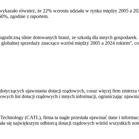
ykazało również, że 22% wzrostu udziału w rynku między 2005 a 2
60%, zgodnie z raportem.
ficzną silnie dotowanych branż, ze szkodą dla innych gospodarek. W 
w globalnej sprzedaży znacząco wzrósł między 2005 a 2024 rokiem”, c
dotyczących ujawniania dotacji rządowych, coraz więcej firm zmierza
owych list dotacji rządowych i innych informacji, ograniczając ujawn
hnology (CATL), firma ta nagle przestała ujawniać dane i informacje
 stała się największym odbiorcą dotacji rządowych wśród wszystkich n