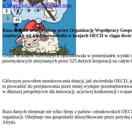
w
Wiadomości Świat
2 miesiące temu
44
Baza danych uruchomiona przez Organizację Współpracy Gospoda
rządowych niż ich odpowiedniki w krajach OECD w ciągu dwóch 
Grupa 38 krajów rozwiniętych opublikowała w poniedziałek wyniki 
przemysłowych otrzymanych przez 525 dużych korporacji na całym ś
Głównym powodem monitorowania dotacji, jak stwierdziła OECD, jes
to prowadzić do przejmowania przez mniej wydajne przedsiębiorstw
w dłuższej perspektywie dla innowacji, uczciwej konkurencji i wsp
Baza danych obejmuje nie tylko firmy z państw członkowskich OECD, t
organizacji. Obejmuje ona gospodarki sklasyfikowane przez paryską
Afryki.