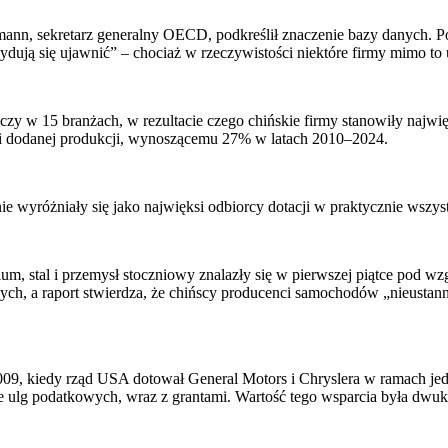
nn, sekretarz generalny OECD, podkreślił znaczenie bazy danych. Powi
cydują się ujawnić” – chociaż w rzeczywistości niektóre firmy mimo to 
zy w 15 branżach, w rezultacie czego chińskie firmy stanowiły najwię
ści dodanej produkcji, wynoszącemu 27% w latach 2010–2024.
 wyróżniały się jako najwięksi odbiorcy dotacji w praktycznie wszyst
um, stal i przemysł stoczniowy znalazły się w pierwszej piątce pod wz
ych, a raport stwierdza, że chińscy producenci samochodów „nieustan
09, kiedy rząd USA dotował General Motors i Chryslera w ramach jed
ulg podatkowych, wraz z grantami. Wartość tego wsparcia była dwuk