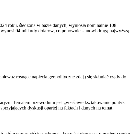
2024 roku, śledzona w bazie danych, wyniosła nominalnie 108
 wynosi 94 miliardy dolarów, co ponownie stanowi drugą najwyższą
ieważ rosnące napięcia geopolityczne zdają się skłaniać rządy do
Paryżu. Tematem przewodnim jest „właściwe kształtowanie polityk
rzyjających dyskusji opartej na faktach i danych na temat
ań, które rzeczywiście zachowają korzyści płynące z otwartego rynku