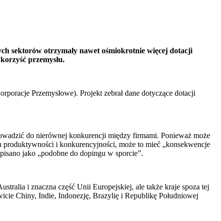
h sektorów otrzymały nawet ośmiokrotnie więcej dotacji
 korzyść przemysłu.
oracje Przemysłowe). Projekt zebrał dane dotyczące dotacji
rowadzić do nierównej konkurencji między firmami. Ponieważ może
u produktywności i konkurencyjności, może to mieć „konsekwencje
opisano jako „podobne do dopingu w sporcie”.
alia i znaczna część Unii Europejskiej, ale także kraje spoza tej
cie Chiny, Indie, Indonezję, Brazylię i Republikę Południowej