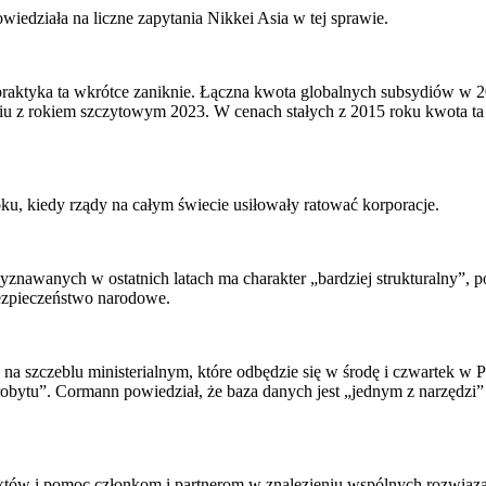
wiedziała na liczne zapytania Nikkei Asia w tej sprawie.
 praktyka ta wkrótce zaniknie. Łączna kwota globalnych subsydiów w 
iu z rokiem szczytowym 2023. W cenach stałych z 2015 roku kwota ta
ku, kiedy rządy na całym świecie usiłowały ratować korporacje.
wanych w ostatnich latach ma charakter „bardziej strukturalny”, pon
bezpieczeństwo narodowe.
a szczeblu ministerialnym, które odbędzie się w środę i czwartek w 
ytu”. Cormann powiedział, że baza danych jest „jednym z narzędzi” sp
 faktów i pomoc członkom i partnerom w znalezieniu wspólnych rozwiąz