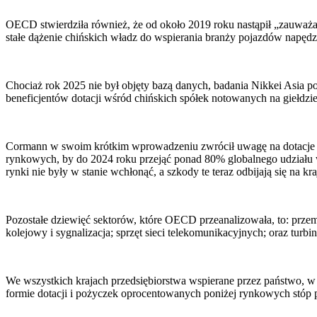
OECD stwierdziła również, że od około 2019 roku nastąpił „zauważ
stałe dążenie chińskich władz do wspierania branży pojazdów napęd
Chociaż rok 2025 nie był objęty bazą danych, badania Nikkei Asia 
beneficjentów dotacji wśród chińskich spółek notowanych na giełdz
Cormann w swoim krótkim wprowadzeniu zwrócił uwagę na dotacje dla 
rynkowych, by do 2024 roku przejąć ponad 80% globalnego udziału w 
rynki nie były w stanie wchłonąć, a szkody te teraz odbijają się na kr
Pozostałe dziewięć sektorów, które OECD przeanalizowała, to: przemy
kolejowy i sygnalizacja; sprzęt sieci telekomunikacyjnych; oraz turbi
We wszystkich krajach przedsiębiorstwa wspierane przez państwo, w
formie dotacji i pożyczek oprocentowanych poniżej rynkowych stóp