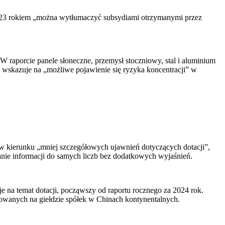
023 rokiem „można wytłumaczyć subsydiami otrzymanymi przez
raporcie panele słoneczne, przemysł stoczniowy, stal i aluminium
o wskazuje na „możliwe pojawienie się ryzyka koncentracji” w
 w kierunku „mniej szczegółowych ujawnień dotyczących dotacji”,
ianie informacji do samych liczb bez dodatkowych wyjaśnień.
 na temat dotacji, począwszy od raportu rocznego za 2024 rok.
otowanych na giełdzie spółek w Chinach kontynentalnych.