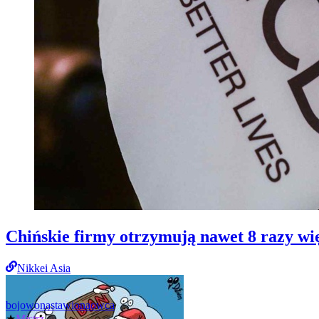
Chińskie firmy otrzymują nawet 8 razy wi
Nikkei Asia
bojowonastawionaowca
★
Mistrz