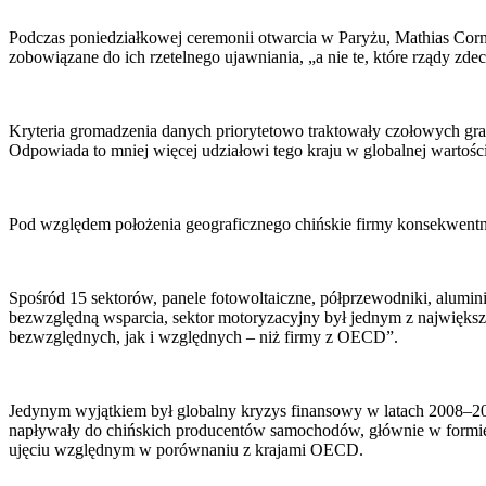
Podczas poniedziałkowej ceremonii otwarcia w Paryżu, Mathias Corma
zobowiązane do ich rzetelnego ujawniania, „a nie te, które rządy zde
Kryteria gromadzenia danych priorytetowo traktowały czołowych grac
Odpowiada to mniej więcej udziałowi tego kraju w globalnej warto
Pod względem położenia geograficznego chińskie firmy konsekwentnie
Spośród 15 sektorów, panele fotowoltaiczne, półprzewodniki, alumini
bezwzględną wsparcia, sektor motoryzacyjny był jednym z największ
bezwzględnych, jak i względnych – niż firmy z OECD”.
Jedynym wyjątkiem był globalny kryzys finansowy w latach 2008–20
napływały do chińskich producentów samochodów, głównie w formie 
ujęciu względnym w porównaniu z krajami OECD.