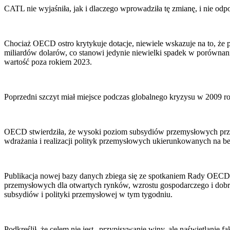
CATL nie wyjaśniła, jak i dlaczego wprowadziła tę zmianę, i nie odpo
Chociaż OECD ostro krytykuje dotacje, niewiele wskazuje na to, że
miliardów dolarów, co stanowi jedynie niewielki spadek w porównan
wartość poza rokiem 2023.
Poprzedni szczyt miał miejsce podczas globalnego kryzysu w 2009 ro
OECD stwierdziła, że wysoki poziom subsydiów przemysłowych przyzna
wdrażania i realizacji polityk przemysłowych ukierunkowanych na 
Publikacja nowej bazy danych zbiega się ze spotkaniem Rady OECD n
przemysłowych dla otwartych rynków, wzrostu gospodarczego i dobrob
subsydiów i polityki przemysłowej w tym tygodniu.
Podkreślił, że celem nie jest „przypisywanie winy, ale naświetlanie