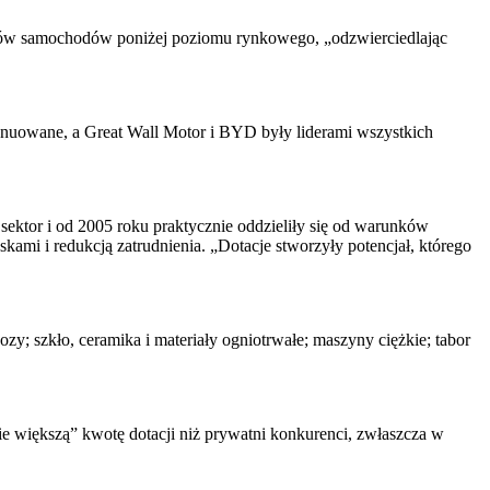
entów samochodów poniżej poziomu rynkowego, „odzwierciedlając
ynuowane, a Great Wall Motor i BYD były liderami wszystkich
ektor i od 2005 roku praktycznie oddzieliły się od warunków
mi i redukcją zatrudnienia. „Dotacje stworzyły potencjał, którego
zy; szkło, ceramika i materiały ogniotrwałe; maszyny ciężkie; tabor
e większą” kwotę dotacji niż prywatni konkurenci, zwłaszcza w