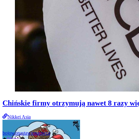
Chińskie firmy otrzymują nawet 8 razy wi
Nikkei Asia
bojowonastawionaowca
★
Mistrz