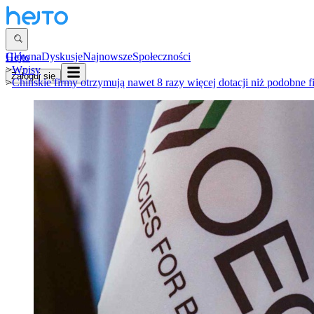
Główna
Dyskusje
Najnowsze
Społeczności
Hejto
>
Wpisy
Zaloguj się
>
Chińskie firmy otrzymują nawet 8 razy więcej dotacji niż podobn