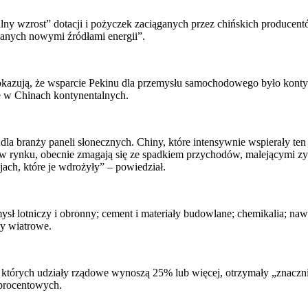
alny wzrost” dotacji i pożyczek zaciąganych przez chińskich produc
zanych nowymi źródłami energii”.
pokazują, że wsparcie Pekinu dla przemysłu samochodowego było kont
ie w Chinach kontynentalnych.
branży paneli słonecznych. Chiny, które intensywnie wspierały ten s
rynku, obecnie zmagają się ze spadkiem przychodów, malejącymi zyska
ajach, które je wdrożyły” – powiedział.
sł lotniczy i obronny; cement i materiały budowlane; chemikalia; nawo
ny wiatrowe.
 których udziały rządowe wynoszą 25% lub więcej, otrzymały „znaczni
 procentowych.