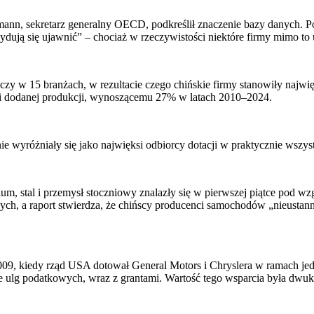
nn, sekretarz generalny OECD, podkreślił znaczenie bazy danych. Powi
cydują się ujawnić” – chociaż w rzeczywistości niektóre firmy mimo to 
zy w 15 branżach, w rezultacie czego chińskie firmy stanowiły najwię
ści dodanej produkcji, wynoszącemu 27% w latach 2010–2024.
 wyróżniały się jako najwięksi odbiorcy dotacji w praktycznie wszyst
um, stal i przemysł stoczniowy znalazły się w pierwszej piątce pod wz
ych, a raport stwierdza, że chińscy producenci samochodów „nieustan
09, kiedy rząd USA dotował General Motors i Chryslera w ramach jed
ulg podatkowych, wraz z grantami. Wartość tego wsparcia była dwuk