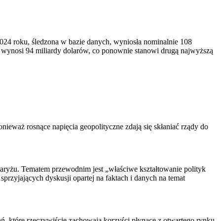
2024 roku, śledzona w bazie danych, wyniosła nominalnie 108
 wynosi 94 miliardy dolarów, co ponownie stanowi drugą najwyższą
ieważ rosnące napięcia geopolityczne zdają się skłaniać rządy do
Paryżu. Tematem przewodnim jest „właściwe kształtowanie polityk
rzyjających dyskusji opartej na faktach i danych na temat
ań, które rzeczywiście zachowają korzyści płynące z otwartego rynku