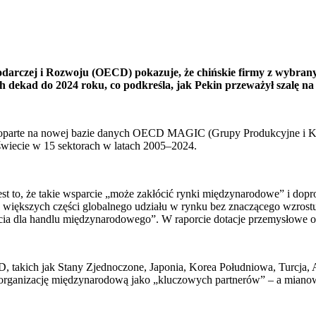
rczej i Rozwoju (OECD) pokazuje, że chińskie firmy z wybranyc
dekad do 2024 roku, co podkreśla, jak Pekin przeważył szalę na
oparte na nowej bazie danych OECD MAGIC (Grupy Produkcyjne i Korp
wiecie w 15 sektorach w latach 2005–2024.
t to, że takie wsparcie „może zakłócić rynki międzynarodowe” i dop
a większych części globalnego udziału w rynku bez znaczącego wzrost
arcia dla handlu międzynarodowego”. W raporcie dotacje przemysłowe 
akich jak Stany Zjednoczone, Japonia, Korea Południowa, Turcja, Austr
 organizację międzynarodową jako „kluczowych partnerów” – a mianowi