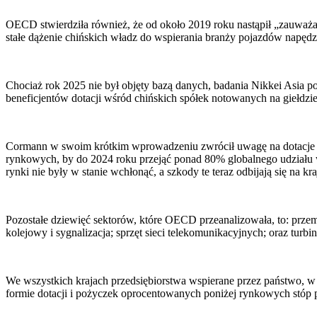
OECD stwierdziła również, że od około 2019 roku nastąpił „zauważ
stałe dążenie chińskich władz do wspierania branży pojazdów napęd
Chociaż rok 2025 nie był objęty bazą danych, badania Nikkei Asia 
beneficjentów dotacji wśród chińskich spółek notowanych na giełdz
Cormann w swoim krótkim wprowadzeniu zwrócił uwagę na dotacje dla 
rynkowych, by do 2024 roku przejąć ponad 80% globalnego udziału w 
rynki nie były w stanie wchłonąć, a szkody te teraz odbijają się na kr
Pozostałe dziewięć sektorów, które OECD przeanalizowała, to: przemy
kolejowy i sygnalizacja; sprzęt sieci telekomunikacyjnych; oraz turbi
We wszystkich krajach przedsiębiorstwa wspierane przez państwo, w
formie dotacji i pożyczek oprocentowanych poniżej rynkowych stóp