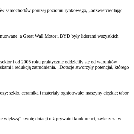
entów samochodów poniżej poziomu rynkowego, „odzwierciedlając
ynuowane, a Great Wall Motor i BYD były liderami wszystkich
ektor i od 2005 roku praktycznie oddzieliły się od warunków
mi i redukcją zatrudnienia. „Dotacje stworzyły potencjał, którego
zy; szkło, ceramika i materiały ogniotrwałe; maszyny ciężkie; tabor
e większą” kwotę dotacji niż prywatni konkurenci, zwłaszcza w