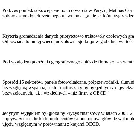
Podczas poniedziałkowej ceremonii otwarcia w Paryżu, Mathias Corma
zobowiązane do ich rzetelnego ujawniania, „a nie te, które rządy zde
Kryteria gromadzenia danych priorytetowo traktowały czołowych grac
Odpowiada to mniej więcej udziałowi tego kraju w globalnej warto
Pod względem położenia geograficznego chińskie firmy konsekwentnie
Spośród 15 sektorów, panele fotowoltaiczne, półprzewodniki, alumini
bezwzględną wsparcia, sektor motoryzacyjny był jednym z największ
bezwzględnych, jak i względnych – niż firmy z OECD”.
Jedynym wyjątkiem był globalny kryzys finansowy w latach 2008–20
napływały do chińskich producentów samochodów, głównie w formie 
ujęciu względnym w porównaniu z krajami OECD.