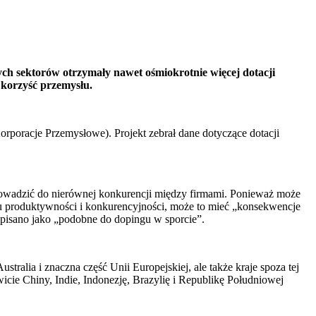
h sektorów otrzymały nawet ośmiokrotnie więcej dotacji
 korzyść przemysłu.
oracje Przemysłowe). Projekt zebrał dane dotyczące dotacji
rowadzić do nierównej konkurencji między firmami. Ponieważ może
u produktywności i konkurencyjności, może to mieć „konsekwencje
opisano jako „podobne do dopingu w sporcie”.
alia i znaczna część Unii Europejskiej, ale także kraje spoza tej
cie Chiny, Indie, Indonezję, Brazylię i Republikę Południowej