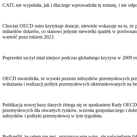
CATL nie wyjaśniła, jak i dlaczego wprowadziła tę zmianę, i nie odpo
Chociaż OECD ostro krytykuje dotacje, niewiele wskazuje na to, że
miliardów dolarów, co stanowi jedynie niewielki spadek w porównan
wartość poza rokiem 2023.
Poprzedni szczyt miał miejsce podczas globalnego kryzysu w 2009 ro
OECD stwierdziła, że wysoki poziom subsydiów przemysłowych przyzna
wdrażania i realizacji polityk przemysłowych ukierunkowanych na 
Publikacja nowej bazy danych zbiega się ze spotkaniem Rady OECD n
przemysłowych dla otwartych rynków, wzrostu gospodarczego i dobrob
subsydiów i polityki przemysłowej w tym tygodniu.
Podkreślił, że celem nie jest „przypisywanie winy, ale naświetlanie