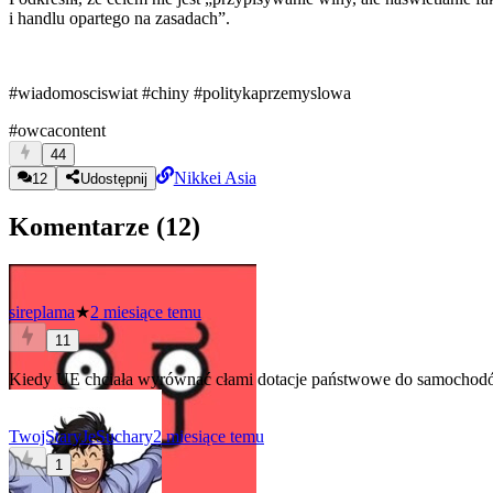
i handlu opartego na zasadach”.
#wiadomosciswiat
#chiny
#politykaprzemyslowa
#owcacontent
44
Nikkei Asia
12
Udostępnij
Komentarze (
12
)
sireplama
★
2 miesiące temu
11
Kiedy UE chciała wyrównać cłami dotacje państwowe do samochodów 
TwojStaryJeSuchary
2 miesiące temu
1