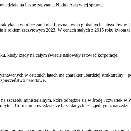
wiedziała na liczne zapytania Nikkei Asia w tej sprawie.
 praktyka ta wkrótce zaniknie. Łączna kwota globalnych subsydiów w 
iu z rokiem szczytowym 2023. W cenach stałych z 2015 roku kwota ta
ku, kiedy rządy na całym świecie usiłowały ratować korporacje.
wanych w ostatnich latach ma charakter „bardziej strukturalny”, pon
bezpieczeństwo narodowe.
a szczeblu ministerialnym, które odbędzie się w środę i czwartek w 
ytu”. Cormann powiedział, że baza danych jest „jednym z narzędzi” sp
 faktów i pomoc członkom i partnerom w znalezieniu wspólnych rozwiąz