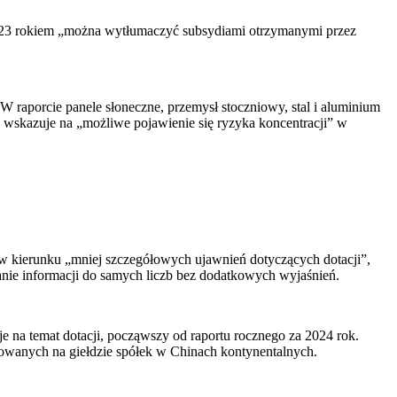
023 rokiem „można wytłumaczyć subsydiami otrzymanymi przez
raporcie panele słoneczne, przemysł stoczniowy, stal i aluminium
o wskazuje na „możliwe pojawienie się ryzyka koncentracji” w
 w kierunku „mniej szczegółowych ujawnień dotyczących dotacji”,
ianie informacji do samych liczb bez dodatkowych wyjaśnień.
 na temat dotacji, począwszy od raportu rocznego za 2024 rok.
otowanych na giełdzie spółek w Chinach kontynentalnych.