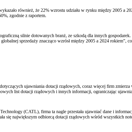
ykazało również, że 22% wzrostu udziału w rynku między 2005 a 2
60%, zgodnie z raportem.
ficzną silnie dotowanych branż, ze szkodą dla innych gospodarek. W 
w globalnej sprzedaży znacząco wzrósł między 2005 a 2024 rokiem”, c
dotyczących ujawniania dotacji rządowych, coraz więcej firm zmierza
owych list dotacji rządowych i innych informacji, ograniczając ujawn
hnology (CATL), firma ta nagle przestała ujawniać dane i informacje
 stała się największym odbiorcą dotacji rządowych wśród wszystkich n