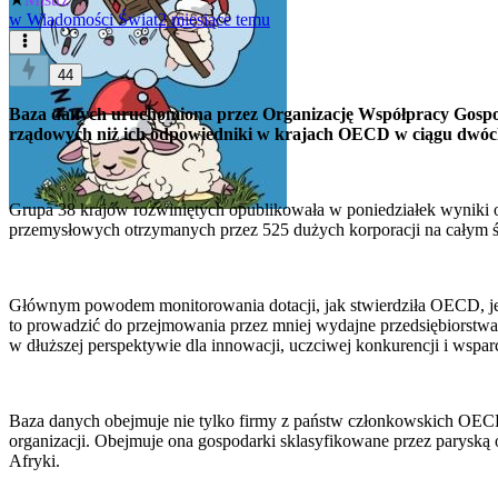
w
Wiadomości Świat
2 miesiące temu
44
Baza danych uruchomiona przez Organizację Współpracy Gospoda
rządowych niż ich odpowiedniki w krajach OECD w ciągu dwóch 
Grupa 38 krajów rozwiniętych opublikowała w poniedziałek wyniki 
przemysłowych otrzymanych przez 525 dużych korporacji na całym ś
Głównym powodem monitorowania dotacji, jak stwierdziła OECD, jes
to prowadzić do przejmowania przez mniej wydajne przedsiębiorstw
w dłuższej perspektywie dla innowacji, uczciwej konkurencji i wsp
Baza danych obejmuje nie tylko firmy z państw członkowskich OECD, t
organizacji. Obejmuje ona gospodarki sklasyfikowane przez paryską
Afryki.