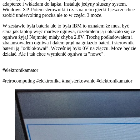
adapterze i wkładam do lapka. Instaluje jedyny słuszny system,
Windows XP. Potem sterowniki i czas na retro gierki
I jeszcze chce
zrobić undervolting procka ale to w części 3 może.
W zestawie była bateria ale to była IBM to uznałem że musi być
stara jak laptop więc martwe ogniwa, rozebrałem ją i okazało się że
ogniwa żyją! Najmniej miały chyba 2.8V. Trochę podładowałem i
zbalansowałem ogniwa i dałem prąd na gniazdo baterii i sterownik
baterii ją "odblokował". Wcześniej było 0V na złączu. Może będzie
działać. Ale i tak chce wymienić ogniwa ta "nowe".
#elektronikamator
#retrocomputing
#elektronika
#majsterkowanie
#elektronikamator