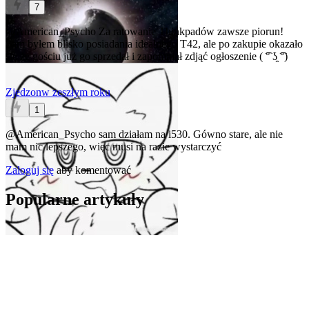
7
@American_Psycho
Za ratowanie Thinkpadów zawsze piorun!
Sam byłem blisko posiadania idealnego T42, ale po zakupie okazało
się że gościu już go sprzedał i zapomniał zdjąć ogłoszenie ( ͡° ʖ̯ ͡°)
Zjedzon
w zeszłym roku
1
@American_Psycho
sam działam na i530. Gówno stare, ale nie
mam nic lepszego, więc musi na razie wystarczyć
Zaloguj się
aby komentować
Popularne artykuły