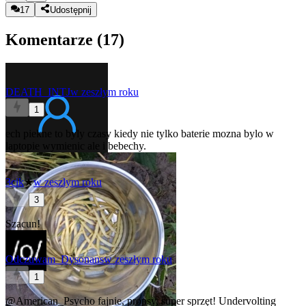
17
Udostępnij
Komentarze (
17
)
DEATH_INTJ
w zeszłym roku
1
ech piekne to byly czasy kiedy nie tylko baterie mozna bylo w
laptopie wymienic ale i bebechy.
3cik
★
w zeszłym roku
3
Szacun!
Odczuwam_Dysonans
w zeszłym roku
1
@American_Psycho
fajnie, propsy, super sprzęt! Undervolting