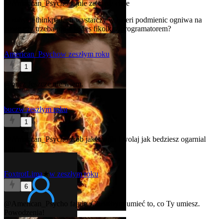
@American_Psycho
fajnie ze ci sie chce
w starych thinkpadach wystarczy w bateri podmienic ogniwa na
nowe czy trzeba robic jakies fikolki z programatorem?
American_Psycho
w zeszłym roku
1
@bucz
Jeszcze nie wiem.
bucz
w zeszłym roku
1
@American_Psycho
zrob jakis wpis i wolaj jak bedziesz ogarnial
aku
FoxtrotLima
★
w zeszłym roku
6
@American_Psycho
fajnie. Chciałbym umieć to, co Ty umiesz.
Powodzenia!