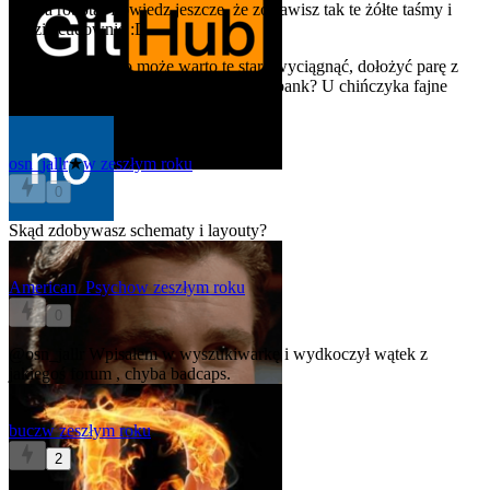
Dobra robota! Powiedz jeszcze, że zostawisz tak te żółte taśmy i
będzie cudownie :D
A co do ogniw, to może warto te stare wyciągnąć, dołożyć parę z
padniętych baterii i zrobić sobie powerbank? U chińczyka fajne
obudowy z BMS'ami można kupić.
osn_jallr
★
w zeszłym roku
0
Skąd zdobywasz schematy i layouty?
American_Psycho
w zeszłym roku
0
@osn_jallr
Wpisałem w wyszukiwarkę i wydkoczył wątek z
jakiegoś forum , chyba badcaps.
bucz
w zeszłym roku
2