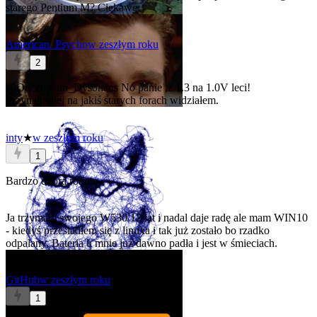
starego Pentium M? Ciekawe
American_Psycho
w zeszłym roku
2
@Odczuwam_Dysonans
No panie ,z 1.3 na 1.0V leci!
Przynajmniej na jakiś starych forach widziałem.
inty
★
w zeszłym roku
1
Bardzo dobra robota
Ja trzymam swojego W530 12 lat i nadal daje radę ale mam WIN10
- kiedyś przesiadłem się z linuxa i tak już zostało bo rzadko
odpalany. Bateria u mnie już dawno padła i jest w śmieciach.
GitHub
w zeszłym roku
1