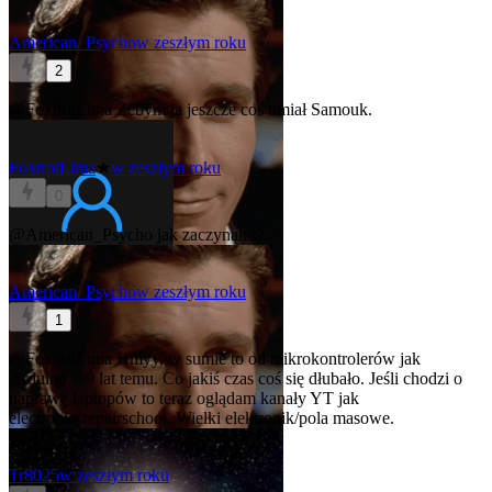
American_Psycho
w zeszłym roku
2
@FoxtrotLima
Żebym ja jeszcze coś umiał
Samouk.
FoxtrotLima
★
w zeszłym roku
0
@American_Psycho
jak zaczynałeś?
American_Psycho
w zeszłym roku
1
@FoxtrotLima
Hmyy, w sumie to od mikrokontrolerów jak
Arduino. ~9 lat temu. Co jakiś czas coś się dłubało. Jeśli chodzi o
naprawę laptopów to teraz oglądam kanały YT jak
electronicsrepairschool, Wielki elektronik/pola masowe.
Tr8025
w zeszłym roku