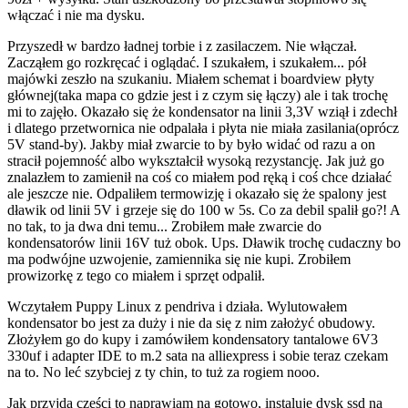
włączać i nie ma dysku.
Przyszedł w bardzo ładnej torbie i z zasilaczem. Nie włączał.
Zacząłem go rozkręcać i oglądać. I szukałem, i szukałem... pół
majówki zeszło na szukaniu. Miałem schemat i boardview płyty
głównej(taka mapa co gdzie jest i z czym się łączy) ale i tak trochę
mi to zajęło. Okazało się że kondensator na linii 3,3V wziął i zdechł
i dlatego przetwornica nie odpalała i płyta nie miała zasilania(oprócz
5V stand-by). Jakby miał zwarcie to by było widać od razu a on
stracił pojemność albo wykształcił wysoką rezystancję. Jak już go
znalazłem to zamienił na coś co miałem pod ręką i coś chce działać
ale jeszcze nie. Odpaliłem termowizję i okazało się że spalony jest
dławik od linii 5V i grzeje się do 100 w 5s. Co za debil spalił go?! A
no tak, to ja dwa dni temu... Zrobiłem małe zwarcie do
kondensatorów linii 16V tuż obok. Ups. Dławik trochę cudaczny bo
ma podwójne uzwojenie, zamiennika się nie kupi. Zrobiłem
prowizorkę z tego co miałem i sprzęt odpalił.
Wczytałem Puppy Linux z pendriva i działa. Wylutowałem
kondensator bo jest za duży i nie da się z nim założyć obudowy.
Złożyłem go do kupy i zamówiłem kondensatory tantalowe 6V3
330uf i adapter IDE to m.2 sata na alliexpress i sobie teraz czekam
na to. No leć szybciej z ty chin, to tuż za rogiem nooo.
Jak przyjdą części to naprawiam na gotowo, instaluje dysk ssd na