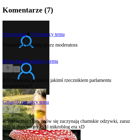
Komentarze (
7
)
Umypaszka
★
10 miesięcy temu
Komentarz usunięty przez moderatora
Wyrocznia
10 miesięcy temu
0
@Umypaszka
ja jestem jakimś rzecznikiem parlamentu
europejskiego?
Giban
10 miesięcy temu
0
@Wyrocznia
Oho, znów się zaczynają chamskie odzywki, zaraz
będzie dopełniony cykl mikroblog era xD