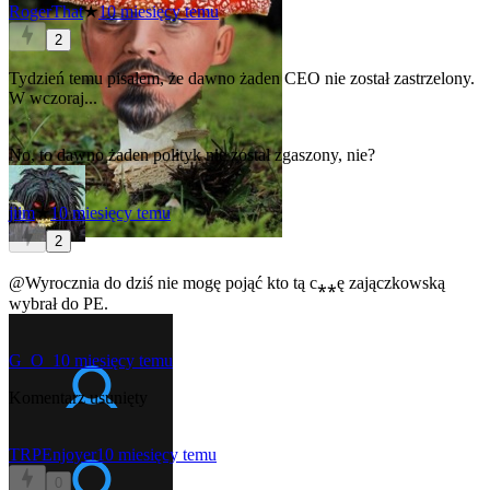
RogerThat
★
10 miesięcy temu
2
Tydzień temu pisałem, że dawno żaden CEO nie został zastrzelony.
W wczoraj...
No, to dawno żaden polityk nie został zgaszony, nie?
jiim
★
10 miesięcy temu
2
@Wyrocznia
do dziś nie mogę pojąć kto tą c⁎⁎ę zajączkowską
wybrał do PE.
G_O_
10 miesięcy temu
Komentarz usunięty
TRPEnjoyer
10 miesięcy temu
0