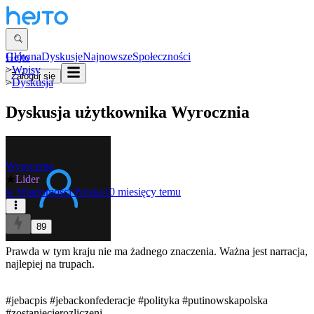
Główna
Dyskusje
Najnowsze
Społeczności
Hejto
>
Wpisy
Zaloguj się
>
Dyskusja
Dyskusja użytkownika
Wyrocznia
Wyrocznia
★
Lider
w
Wiadomości Polska
10 miesięcy temu
89
Prawda w tym kraju nie ma żadnego znaczenia. Ważna jest narracja,
najlepiej na trupach.
#jebacpis
#jebackonfederacje
#polityka
#putinowskapolska
#zostaniecierozliczeni