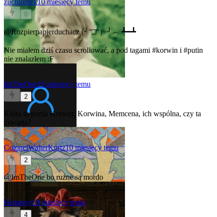
zuchtomek
10 miesięcy temu
0
@Rozpierpapierduchacz
(╯°□°）╯︵ ┻━┻
Nie miałem dziś czasu scrollować, a pod tagami
#korwin
i
#putin
nie znalazłem :F
ImTheOne
10 miesięcy temu
2
Która to partia Korwin: Korwina, Memcena, ich wspólna, czy ta
czwarta?
ColonelWalterKurtz
10 miesięcy temu
2
@ImTheOne
bo rużne są mordo
Harpersy
10 miesięcy temu
4