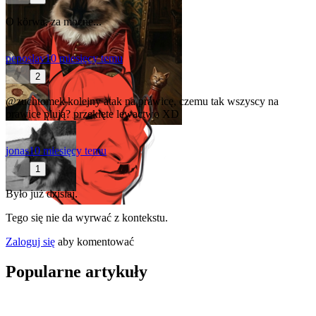
O körwa, za mocne...
peposlav
10 miesięcy temu
2
@zuchtomek
kolejny atak na prawicę, czemu tak wszyscy na
prawice plują? przeklęte lewactwo XD
jonas
10 miesięcy temu
1
Było już dzisiaj.
Tego się nie da wyrwać z kontekstu.
Zaloguj się
aby komentować
Popularne artykuły