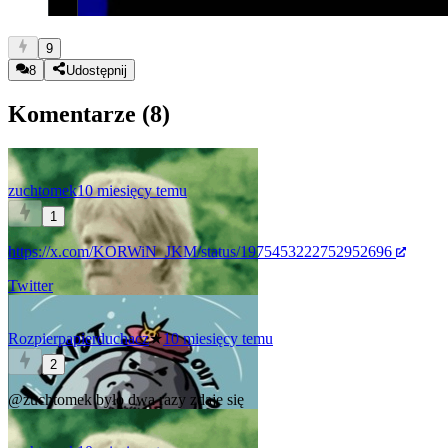
9
8
Udostępnij
Komentarze (
8
)
zuchtomek
10 miesięcy temu
1
https://x.com/KORWiN_JKM/status/1975453222752952696
Twitter
Rozpierpapierduchacz
★
10 miesięcy temu
2
@zuchtomek
było dwa razy zdaje się