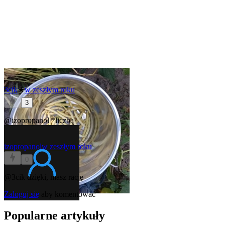
3cik
★
w zeszłym roku
3
@izopropanol
*liczbą
izopropanol
w zeszłym roku
0
@3cik
dzięki, masz rację
Zaloguj się
aby komentować
Popularne artykuły