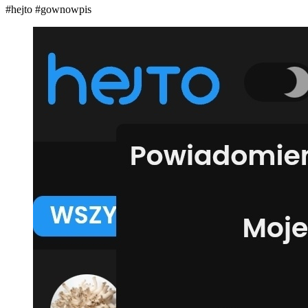
#hejto
#gownowpis