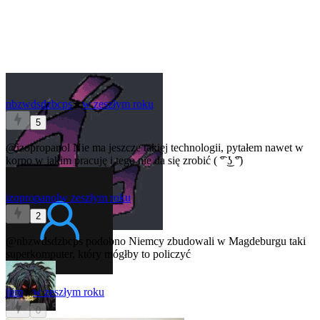
nbzwdsdzbcps
★
w zeszłym roku
5
@izopropanol
Nie ma jeszcze takiej technologii, pytałem nawet w
korpo w jakim pracuję i tego nie da się zrobić ( ͡° ͜ʖ ͡°)
izopropanol
w zeszłym roku
2
@nbzwdsdzbcps
podobno Niemcy zbudowali w Magdeburgu taki
superkomputer, który mógłby to policzyć
jiim
★
w zeszłym roku
0