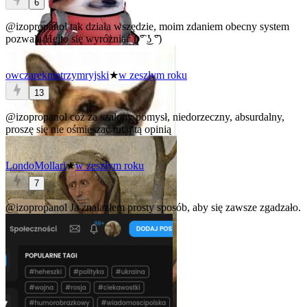
6
@izopropanol
tak działa wszędzie, moim zdaniem obecny system
pozwala Hejto się wyróżniać ( ͡° ͜ʖ ͡°)
owczareknietrzymryjski
★
w zeszłym roku
13
@izopropanol
cóż za szalony pomysł, niedorzeczny, absurdalny,
proszę się nie ośmieszać tutaj tą opinią
LondoMollari
★
w zeszłym roku
7
@izopropanol
Ja znalazłem prosty sposób, aby się zawsze zgadzało.