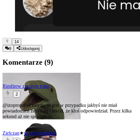
14
9
Udostępnij
Komentarze (
9
)
Rimfire
w zeszłym roku
2
@izopropanol
mordo, to jest w przypadku jakbyś nie miał
powiadomień żebyś się cieszył, że ktoś odpowiedział. Przez kilka
sekund aż nie sprawdzisz.
Zielczan
★
w zeszłym roku