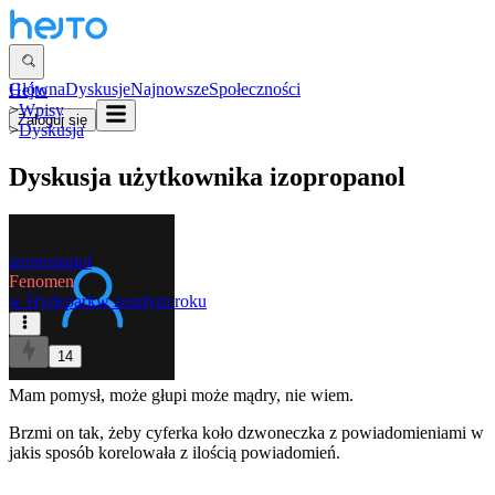
Główna
Dyskusje
Najnowsze
Społeczności
Hejto
>
Wpisy
Zaloguj się
>
Dyskusja
Dyskusja użytkownika
izopropanol
izopropanol
Fenomen
w
Hydepark
w zeszłym roku
14
Mam pomysł, może głupi może mądry, nie wiem.
Brzmi on tak, żeby cyferka koło dzwoneczka z powiadomieniami w
jakis sposób korelowała z ilością powiadomień.