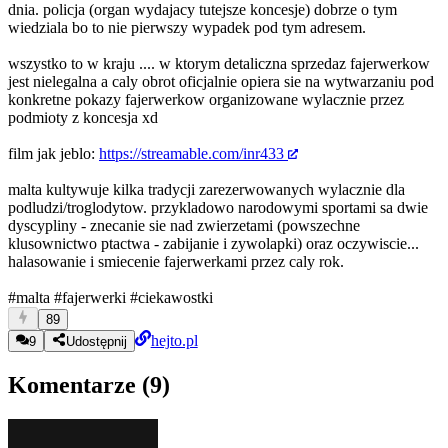
dnia. policja (organ wydajacy tutejsze koncesje) dobrze o tym
wiedziala bo to nie pierwszy wypadek pod tym adresem.
wszystko to w kraju .... w ktorym detaliczna sprzedaz fajerwerkow
jest nielegalna a caly obrot oficjalnie opiera sie na wytwarzaniu pod
konkretne pokazy fajerwerkow organizowane wylacznie przez
podmioty z koncesja xd
film jak jeblo:
https://streamable.com/inr433
malta kultywuje kilka tradycji zarezerwowanych wylacznie dla
podludzi/troglodytow. przykladowo narodowymi sportami sa dwie
dyscypliny - znecanie sie nad zwierzetami (powszechne
klusownictwo ptactwa - zabijanie i zywolapki) oraz oczywiscie...
halasowanie i smiecenie fajerwerkami przez caly rok.
#malta
#fajerwerki
#ciekawostki
89
hejto.pl
9
Udostępnij
Komentarze (
9
)