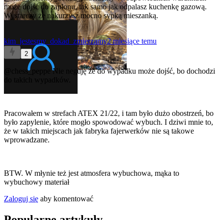
może dojść do zapłonu, tak samo jak odpalasz kuchenkę gazową.
Wystarczy że nakurzysz mocno sypką mieszanką.
kim_jestesmy_dokad_zmierzamy
2 miesiące temu
2
@chess_peppe
Nie neguję że do wypadku może dojść, bo dochodzi
do takich wypadków.
Pracowałem w strefach ATEX 21/22, i tam było dużo obostrzeń, bo
było zapylenie, które mogło spowodować wybuch. I dziwi mnie to,
że w takich miejscach jak fabryka fajerwerków nie są takowe
wprowadzane.
BTW. W młynie też jest atmosfera wybuchowa, mąka to
wybuchowy materiał
Zaloguj się
aby komentować
Popularne artykuły