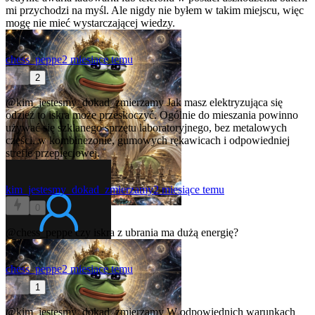
mi przychodzi na myśl. Ale nigdy nie byłem w takim miejscu, więc
mogę nie mieć wystarczającej wiedzy.
chess_peppe
2 miesiące temu
2
@kim_jestesmy_dokad_zmierzamy
Jak masz elektryzująca się
odzież to iskra może przeskoczyć. Ogólnie do mieszania powinno
używać się szklanego sprzętu laboratoryjnego, bez metalowych
części, w kombinezonie, gumowych rękawicach i odpowiedniej
strefie przepięciowej.
kim_jestesmy_dokad_zmierzamy
2 miesiące temu
0
@chess_peppe
czy iskra z ubrania ma dużą energię?
chess_peppe
2 miesiące temu
1
@kim_jestesmy_dokad_zmierzamy
W odpowiednich warunkach