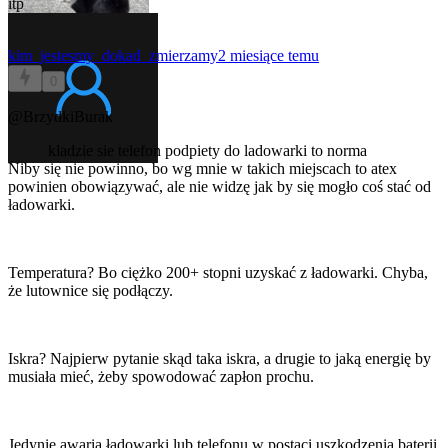
itp
kim_jestesmy_dokad_zmierzamy
2 miesiące temu
0
@BrzydkiBurak
kladzie sie telefon podpiety do ladowarki to norma
Niby się nie powinno, bo wg mnie w takich miejscach to atex
powinien obowiązywać, ale nie widzę jak by się mogło coś stać od
ładowarki.
Temperatura? Bo ciężko 200+ stopni uzyskać z ładowarki. Chyba,
że lutownice się podłączy.
Iskra? Najpierw pytanie skąd taka iskra, a drugie to jaką energię by
musiała mieć, żeby spowodować zapłon prochu.
Jedynie awaria ładowarki lub telefonu w postaci uszkodzenia baterii