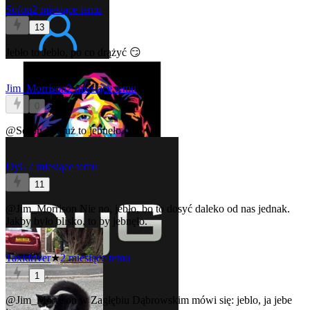
Sofon
2 miesiące temu
13
Jebło to Jebło, po co drążyć 😏
Jim_Morrison
2 miesiące temu
0
@Sofon
Jak już to jebnęło.
DyG
2 miesiące temu
11
@Jim_Morrison
Nie no, jebło, bo to dosyć daleko od nas jednak.
Jakby było blisko, to by jebnęło.
Taxidriver
★
2 miesiące temu
1
@Jim_Morrison
w Zagłębiu Dąbrowskim mówi się: jeblo, ja jebe