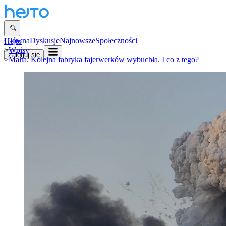
Główna
Dyskusje
Najnowsze
Społeczności
Hejto
>
Wpisy
Zaloguj się
>
Malta. Kolejna fabryka fajerwerków wybuchła. I co z tego?