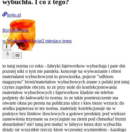
wybuchła. I co z tego?
hejto.pl
BrzydkiBurak
Wirtuoz
w
Wiadomości Świat
2 miesiące temu
89
to tutaj norma co roku - fabryki fajerwerkow wybuchaja i pare dni
pozniej nikt o tym nie pamieta. koncesje na wytwarzanie i obrot
materialami wybuchowymi to prowizorka. pojecie "odbioru
magazynu" broni/materialow wybuchowych znane z polski jest tutaj
czyms zupelnie obcym. to ze przy stole do konfekcjonowania
materialow wybuchowych i fajerwerkow kladzie sie telefon
podpiety do ladowarki to norma. to ze takie pomieszczenie ma
otwarte okna po prostu na publiczna ulice i ktos moze wrzucic do
srodka papierosa to tez norma. materialy konfekcjonuje sie w
praktyce bez limitow ilosciowych a gotowe produkty pod wieksze
zamowienia trzymane sa zwyczajnie na ziemi pod chmurka! brzmi
absurdalnie? nie! tutaj jest malta! w fabryce ktora dzis wybuchla
dzialy sie wszystkie rzeczy ktore wczesniej wymienilem - kazdego