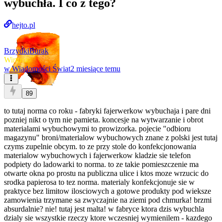
wybuchła. I co z tego?
hejto.pl
BrzydkiBurak
Wirtuoz
w
Wiadomości Świat
2 miesiące temu
89
to tutaj norma co roku - fabryki fajerwerkow wybuchaja i pare dni
pozniej nikt o tym nie pamieta. koncesje na wytwarzanie i obrot
materialami wybuchowymi to prowizorka. pojecie "odbioru
magazynu" broni/materialow wybuchowych znane z polski jest tutaj
czyms zupelnie obcym. to ze przy stole do konfekcjonowania
materialow wybuchowych i fajerwerkow kladzie sie telefon
podpiety do ladowarki to norma. to ze takie pomieszczenie ma
otwarte okna po prostu na publiczna ulice i ktos moze wrzucic do
srodka papierosa to tez norma. materialy konfekcjonuje sie w
praktyce bez limitow ilosciowych a gotowe produkty pod wieksze
zamowienia trzymane sa zwyczajnie na ziemi pod chmurka! brzmi
absurdalnie? nie! tutaj jest malta! w fabryce ktora dzis wybuchla
dzialy sie wszystkie rzeczy ktore wczesniej wymienilem - kazdego