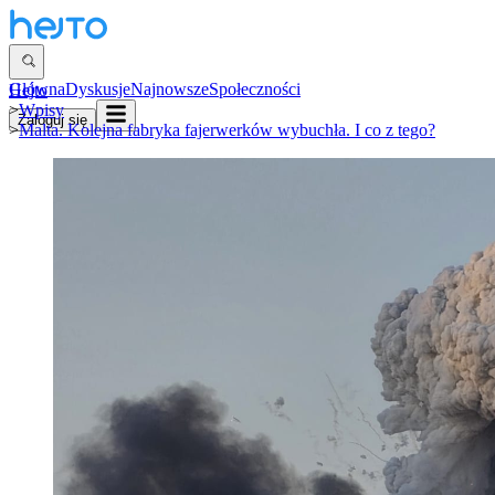
Główna
Dyskusje
Najnowsze
Społeczności
Hejto
>
Wpisy
Zaloguj się
>
Malta. Kolejna fabryka fajerwerków wybuchła. I co z tego?