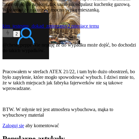
może dojść do zapłonu, tak samo jak odpalasz kuchenkę gazową.
Wystarczy że nakurzysz mocno sypką mieszanką.
kim_jestesmy_dokad_zmierzamy
2 miesiące temu
2
@chess_peppe
Nie neguję że do wypadku może dojść, bo dochodzi
do takich wypadków.
Pracowałem w strefach ATEX 21/22, i tam było dużo obostrzeń, bo
było zapylenie, które mogło spowodować wybuch. I dziwi mnie to,
że w takich miejscach jak fabryka fajerwerków nie są takowe
wprowadzane.
BTW. W młynie też jest atmosfera wybuchowa, mąka to
wybuchowy materiał
Zaloguj się
aby komentować
Popularne artykuły