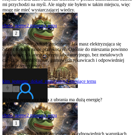
mi przychodzi na myśl. Ale nigdy nie byłem w takim miejscu, więc
mogę nie mieć wystarczającej wiedzy.
chess_peppe
2 miesiące temu
2
@kim_jestesmy_dokad_zmierzamy
Jak masz elektryzująca się
odzież to iskra może przeskoczyć. Ogólnie do mieszania powinno
używać się szklanego sprzętu laboratoryjnego, bez metalowych
części, w kombinezonie, gumowych rękawicach i odpowiedniej
strefie przepięciowej.
kim_jestesmy_dokad_zmierzamy
2 miesiące temu
0
@chess_peppe
czy iskra z ubrania ma dużą energię?
chess_peppe
2 miesiące temu
1
@kim_jestesmy_dokad_zmierzamy
W odpowiednich warunkach