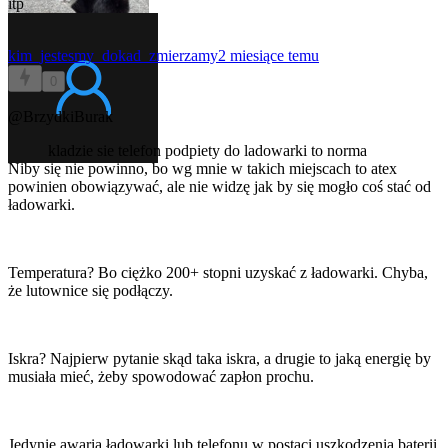
itp
kim_jestesmy_dokad_zmierzamy
2 miesiące temu
0
@BrzydkiBurak
kladzie sie telefon podpiety do ladowarki to norma
Niby się nie powinno, bo wg mnie w takich miejscach to atex
powinien obowiązywać, ale nie widzę jak by się mogło coś stać od
ładowarki.
Temperatura? Bo ciężko 200+ stopni uzyskać z ładowarki. Chyba,
że lutownice się podłączy.
Iskra? Najpierw pytanie skąd taka iskra, a drugie to jaką energię by
musiała mieć, żeby spowodować zapłon prochu.
Jedynie awaria ładowarki lub telefonu w postaci uszkodzenia baterii