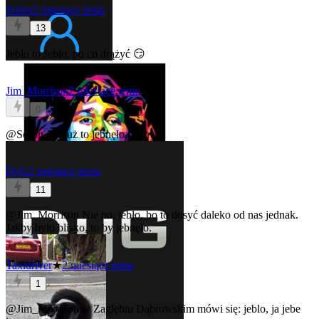
Sofon
2 miesiące temu
13
Jebło to Jebło, po co drążyć 😏
Jim_Morrison
2 miesiące temu
0
@Sofon
Jak już to jebnęło.
DyG
2 miesiące temu
11
@Jim_Morrison
Nie no, jebło, bo to dosyć daleko od nas jednak.
Jakby było blisko, to by jebnęło.
Taxidriver
★
2 miesiące temu
1
@Jim_Morrison
w Zagłębiu Dąbrowskim mówi się: jeblo, ja jebe