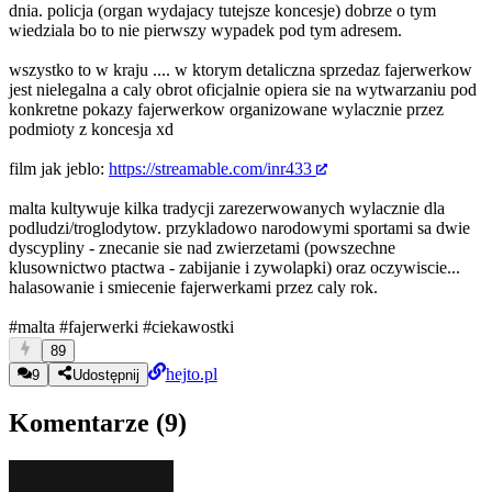
dnia. policja (organ wydajacy tutejsze koncesje) dobrze o tym
wiedziala bo to nie pierwszy wypadek pod tym adresem.
wszystko to w kraju .... w ktorym detaliczna sprzedaz fajerwerkow
jest nielegalna a caly obrot oficjalnie opiera sie na wytwarzaniu pod
konkretne pokazy fajerwerkow organizowane wylacznie przez
podmioty z koncesja xd
film jak jeblo:
https://streamable.com/inr433
malta kultywuje kilka tradycji zarezerwowanych wylacznie dla
podludzi/troglodytow. przykladowo narodowymi sportami sa dwie
dyscypliny - znecanie sie nad zwierzetami (powszechne
klusownictwo ptactwa - zabijanie i zywolapki) oraz oczywiscie...
halasowanie i smiecenie fajerwerkami przez caly rok.
#malta
#fajerwerki
#ciekawostki
89
hejto.pl
9
Udostępnij
Komentarze (
9
)