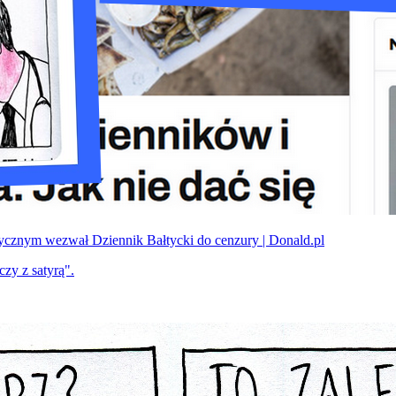
cznym wezwał Dziennik Bałtycki do cenzury | Donald.pl
zy z satyrą".