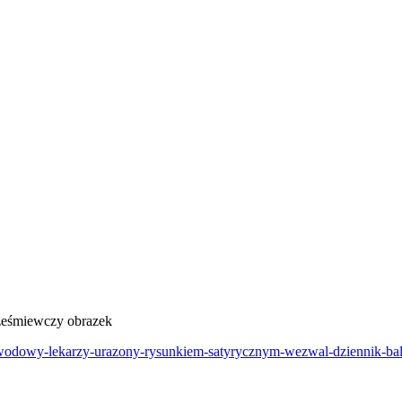
rześmiewczy obrazek
wodowy-lekarzy-urazony-rysunkiem-satyrycznym-wezwal-dziennik-bal