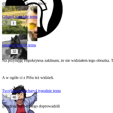
@Giban
aż się boję w które
Giban
4 tygodnie temu
1
@WatluszPierwszy
słusznie
jonas
4 tygodnie temu
32
Na przysięgę Hipokrytesa zaklinam, że nie widziałem tego obrazka. T
A w ogóle ci z PiSu też widzieli.
TwojStaryJeSuchary
4 tygodnie temu
46
@radziol
sami do tego doprowadzili