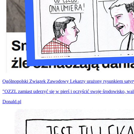
Ogólnopolski Związek Zawodowy Lekarzy urażony rysunkiem satyry
"OZZL zamiast uderzyć się w pierś i oczyścić swoje środowisko, walc
Donald.pl