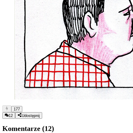
177
12
Udostępnij
Komentarze (
12
)