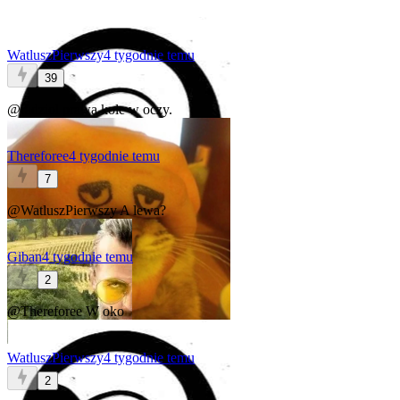
WatluszPierwszy
4 tygodnie temu
39
@radziol
prawa kole w oczy.
Thereforee
4 tygodnie temu
7
@WatluszPierwszy
A lewa?
Giban
4 tygodnie temu
2
@Thereforee
W oko
WatluszPierwszy
4 tygodnie temu
2