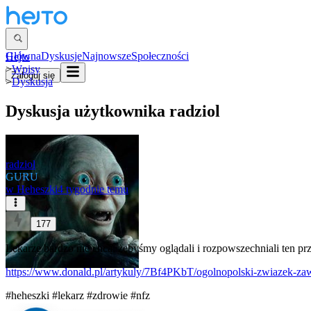
Główna
Dyskusje
Najnowsze
Społeczności
Hejto
>
Wpisy
Zaloguj się
>
Dyskusja
Dyskusja użytkownika
radziol
radziol
GURU
w
Heheszki
4 tygodnie temu
177
Lekarze bardzo nie chcą, żebyśmy oglądali i rozpowszechniali ten p
https://www.donald.pl/artykuly/7Bf4PKbT/ogolnopolski-zwiazek-za
#heheszki
#lekarz
#zdrowie
#nfz