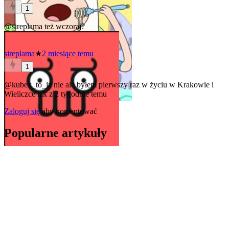
1
@sireplama
też wczoraj?
sireplama
★
2 miesiące temu
1
@kubex_to_ja
nie
ale byłem pierwszy raz w życiu w Krakowie i
Wieliczce tak z 2 tygodnie temu
Zaloguj się
aby komentować
Popularne artykuły