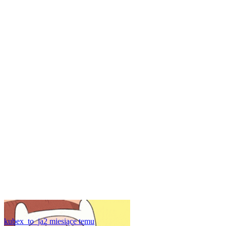
kubex_to_ja
2 miesiące temu