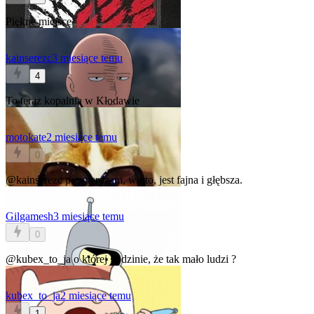
Piękne miejsce
kainserezc
3 miesiące temu
4
To teraz kopalnia w Kłodawie
motokate
2 miesiące temu
0
@kainserezc
potwierdzam, warto, jest fajna i głębsza.
Gilgamesh
3 miesiące temu
0
@kubex_to_ja
o której godzinie, że tak mało ludzi ?
kubex_to_ja
2 miesiące temu
1