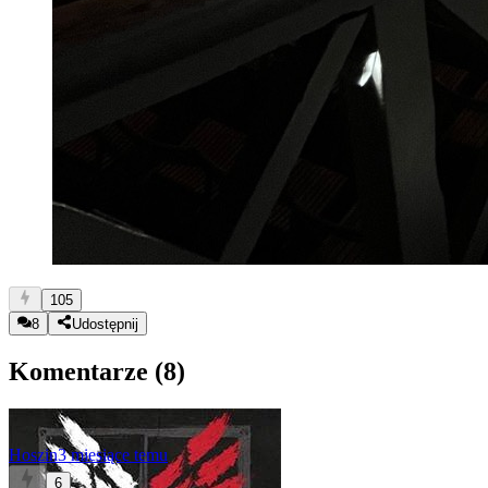
105
8
Udostępnij
Komentarze (
8
)
Hoszin
3 miesiące temu
6