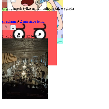
@Gilgamesh
tylko na tym zdjęciu tak wygląda
sireplama
★
2 miesiące temu
1
@kubex_to_ja
też byłem!