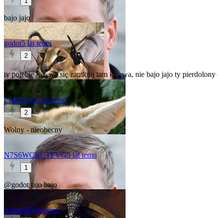
1
bajo jajo
godot
5 lat temu
2
ty pojebie k⁎⁎wa się zamknij tam k⁎⁎wa, nie bajo jajo ty pierdolony
LisPustyni
5 lat temu
2
Wolny - nieobecny
N7S6WCRUTFVG
5 lat temu
1
@godot
jajo bajo
Admiral
5 lat temu