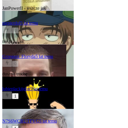
JanPowerII - jeszcze jak
niepierdol
5 lat temu
0
nie pi⁎⁎⁎ol
Grzegorz_Floryda
5 lat temu
0
duszno trochę
lubieplackijohn
5 lat temu
1
b
p**cki
N7S6WCRUTFVG
5 lat temu