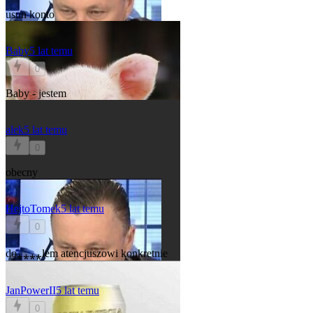
usun konto
Baby
5 lat temu
0
Baby - jestem
alek
5 lat temu
0
obecny
HejtoTomek
5 lat temu
0
do⁎⁎⁎⁎lem atencjuszowi konkretnie
JanPowerII
5 lat temu
0