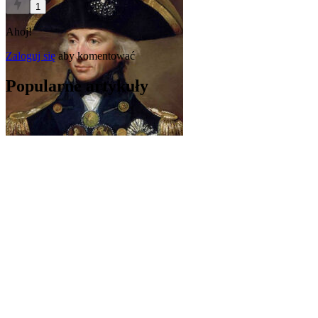
1
Ahoj!
Zaloguj się
aby komentować
Popularne artykuły