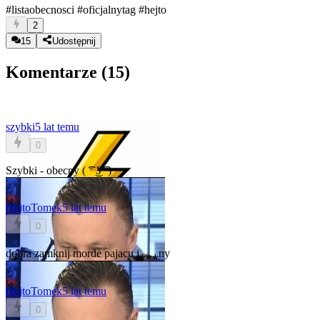
#listaobecnosci
#oficjalnytag
#hejto
2
15
Udostępnij
Komentarze (
15
)
szybki
5 lat temu
0
Szybki - obecny ( ͡° ͜ʖ ͡°)
HejtoTomek
5 lat temu
0
dobra zamknij morde pajacu j⁎⁎⁎ny
HejtoTomek
5 lat temu
0