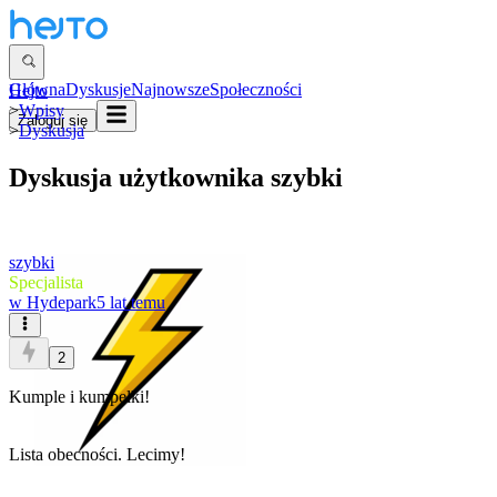
Główna
Dyskusje
Najnowsze
Społeczności
Hejto
>
Wpisy
Zaloguj się
>
Dyskusja
Dyskusja użytkownika
szybki
szybki
Specjalista
w
Hydepark
5 lat temu
2
Kumple i kumpelki!
Lista obecności. Lecimy!