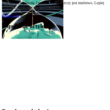
@solly-1
też prawda. I pewnie takich rzeczy jest mnóstwo. Lepiej
nie być z ruskimi braćmi
Zaloguj się
aby komentować
Popularne artykuły