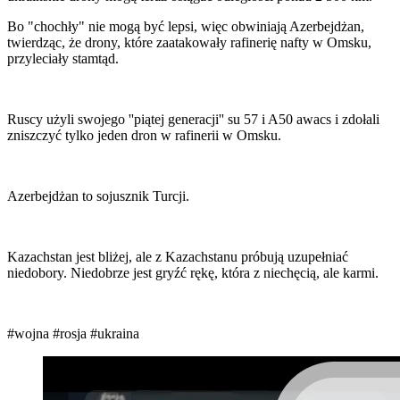
Bo "chochły" nie mogą być lepsi, więc obwiniają Azerbejdżan,
twierdząc, że drony, które zaatakowały rafinerię nafty w Omsku,
przyleciały stamtąd.
Ruscy użyli swojego ''piątej generacji'' su 57 i A50 awacs i zdołali
zniszczyć tylko jeden dron w rafinerii w Omsku.
Azerbejdżan to sojusznik Turcji.
Kazachstan jest bliżej, ale z Kazachstanu próbują uzupełniać
niedobory. Niedobrze jest gryźć rękę, która z niechęcią, ale karmi.
#wojna
#rosja
#ukraina