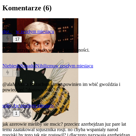
Komentarze (
6
)
dez_
★
w zeszłym miesiącu
17
Ciężko przyznać się do własnej nieudolności.
NiebieskiSzpadelNihilizmu
w zeszłym miesiącu
0
@alaMAkota
Kazachstan teraz powinien im wbić gwoździa i
powiedzieć "dostawy stop"
solly-1
w zeszłym miesiącu
1
jak azerowie mieliby sie mscic? przeciez azerbejdzan juz pare lat
temu zaatakowal sojusznika rosji. no chyba wspanialy narod
rosyjski by tego tak nie zostawil? i dlaczego nazywaja azerbejdzan