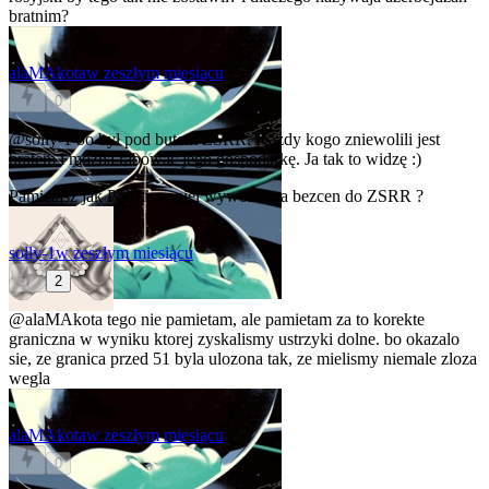
bratnim?
alaMAkota
w zeszłym miesiącu
0
@solly-1
bo był pod butem ZSRR. Każdy kogo zniewolili jest
bratem i można rabować jego gospodarkę. Ja tak to widzę :)
Pamiętasz jak Polski węgiel wywozili za bezcen do ZSRR ?
solly-1
w zeszłym miesiącu
2
@alaMAkota
tego nie pamietam, ale pamietam za to korekte
graniczna w wyniku ktorej zyskalismy ustrzyki dolne. bo okazalo
sie, ze granica przed 51 byla ulozona tak, ze mielismy niemale zloza
wegla
alaMAkota
w zeszłym miesiącu
0