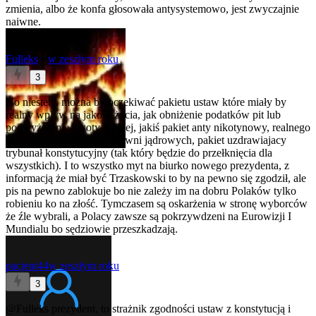
zmienia, albo że konfa głosowała antysystemowo, jest zwyczajnie
naiwne.
Fulleks
★
w zeszłym roku
3
No niestety, można by oczekiwać pakietu ustaw które miały by
realny wpływ na jakość życia, jak obniżenie podatków pit lub
podwyższenie kwoty wolnej, jakiś pakiet anty nikotynowy, realnego
planu budowy cpk, elektrowni jądrowych, pakiet uzdrawiajacy
trybunał konstytucyjny (tak który będzie do przełknięcia dla
wszystkich). I to wszystko myt na biurko nowego prezydenta, z
informacją że miał być Trzaskowski to by na pewno się zgodził, ale
pis na pewno zablokuje bo nie zależy im na dobru Polaków tylko
robieniu ko na złość. Tymczasem są oskarżenia w stronę wyborców
że źle wybrali, a Polacy zawsze są pokrzywdzeni na Eurowizji I
Mundialu bo sędziowie przeszkadzają.
pacjent44
w zeszłym roku
3
@Fulleks
prezydent, to strażnik zgodności ustaw z konstytucją i