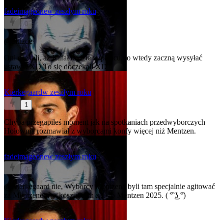
fadeimageone
w zeszłym roku
0
@Shizue
Oni czekali, aż Rafał będzie w pałacu, to wtedy zaczną wysyłać
ustawy. XD To się doczekali XD
Kierkegaard
w zeszłym roku
1
Chyba przegapiłeś moment jak na spotkaniach przedwyborczych
Hołownia rozmawiał z wyborcami konfy więcej niż Mentzen.
fadeimageone
w zeszłym roku
0
@Kierkegaard
nie, Wyborcy Mentzena byli tam specjalnie agitować
za Mentzenem w koszulkach z logo Mentzen 2025. ( ͡° ͜ʖ ͡°)