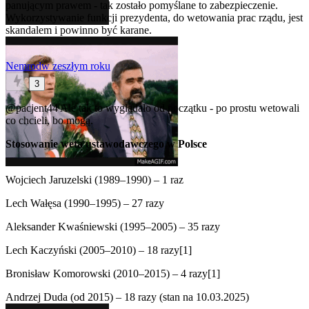
panującym prawem - tak zostało pomyślane to zabezpieczenie.
Wykorzystywanie funkcji prezydenta, do wetowania prac rządu, jest
skandalem i powinno być karane.
Nemrod
w zeszłym roku
3
@pacjent44
Ale tak to wyglądało od początku - po prostu wetowali
co chcieli, bo mogą.
Stosowanie weta ustawodawczego w Polsce
Wojciech Jaruzelski (1989–1990) – 1 raz
Lech Wałęsa (1990–1995) – 27 razy
Aleksander Kwaśniewski (1995–2005) – 35 razy
Lech Kaczyński (2005–2010) – 18 razy[1]
Bronisław Komorowski (2010–2015) – 4 razy[1]
Andrzej Duda (od 2015) – 18 razy (stan na 10.03.2025)