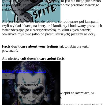
gotowi iść na noże, a nie na argumenty, to jest dla niego już dawno
za późno. To, co robi Hołownia na pewno nie przekona twardego
elektoratu konfiarskiego.
Ale jest szansa, że jak będzie robił to, co robił przez pół kampanii,
czyli wykładał kawę na ławę, orał konfiarzy i budowany przez nich
świat zderzając go z rzeczywistością, to kilku z tych bardziej
otwartych myślowo (albo po prostu starszych) przejrzy na oczy.
Facts don't care about your feelings
jak to lubią prawaki
powtarzać.
Ale niestety
cult doesn't care aobut facts
.
fadeimageone
w zeszłym roku
0
@Rozpierpapierduchacz
Wiesz gdzie się robi politykę? Poprzez wlepki na latarniach, w
sklepie osiedlowym w ulotce kandydata.