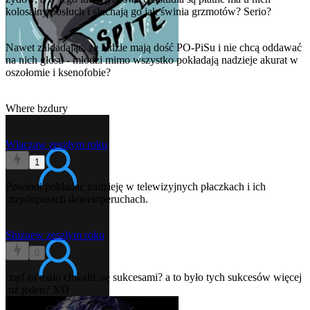
kolosalny posłuch i słuchają go jak świnia grzmotów? Serio?
Nawet zakładając, że ludzie mają dość PO-PiSu i nie chcą oddawać
na nich głosu - młodzi mimo wszystko pokładają nadzieje akurat w
oszołomie i ksenofobie?
Where bzdury
Wlacza
w zeszłym roku
1
Powinni pokładać nadzieję w telewizyjnych płaczkach i ich
przydupasach deweloperuchach.
Shizue
w zeszłym roku
0
rząd za mało chwalił się sukcesami? a to było tych sukcesów więcej
niż jeden? XD