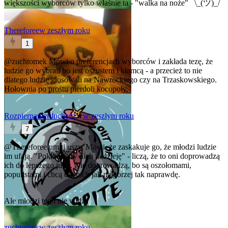
większości wyborców tylko właśnie ta - "walka na noże" ¯\_(ツ)_/¯
Thereforee
w zeszłym roku
1
@zuchtomek
Mówi o preferencjach wyborców i zakłada tezę, że
ludzie go wybrali bo jest oszustem i kłamcą - a przecież to nie
dlatego ludzie głosowali na Nawrockiego czy na Trzaskowskiego.
Hołownia po prostu pierdoli kocopoły.
Rozpierpapierduchacz
★
w zeszłym roku
7
@Thereforee
umyj uszy. Mówi, że zaskakuje go, że młodzi ludzie
im ufają. "Pokładają w nich nadzieję" - liczą, że to oni doprowadzą
ich do lepszego jutra. Nie doprowadzą, bo są oszołomami,
populistami i chcą dla nich jak najgorzej tak naprawdę.
Ale młodzi tego nie widzą
zuchtomek
w zeszłym roku