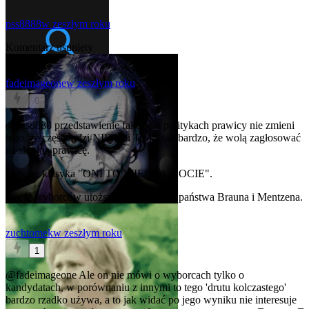
pss8888
w zeszłym roku
Komentarz usunięty
fadeimageone
w zeszłym roku
0
@pss8888
przedstawienie faktów o politykach prawicy nie zmieni
tego, że część ludzi NIE lubi Tuska tak bardzo, że wolą zagłosować
na skrajną prawicę.
Cytując klasyka "ONI TO WIEDZĄ KOCIE".
Część wyborców utożsamia się z wizją państwa Brauna i Mentzena.
zuchtomek
w zeszłym roku
1
@fadeimageone
Ale on nie mówi o wyborcach tylko o
kandydatach, w porównaniu z innymi to tego 'drutu kolczastego'
bardzo rzadko używa, a to jak widać po jego wyniku nie interesuje