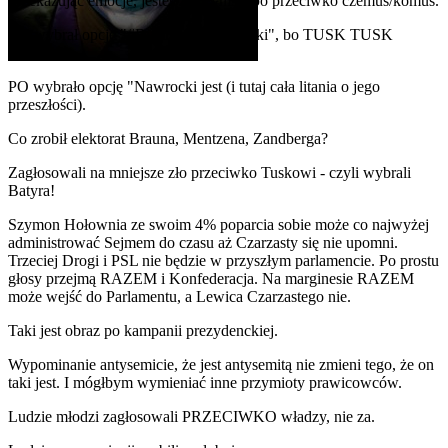
Przekazując emocje, jesteś za czymś albo przeciwko czemuś/komuś.
PiS wybrał opcję "
#ByleNieTrzaskowski
", bo TUSK TUSK
TUSK.
PO wybrało opcję "Nawrocki jest (i tutaj cała litania o jego
przeszłości).
Co zrobił elektorat Brauna, Mentzena, Zandberga?
Zagłosowali na mniejsze zło przeciwko Tuskowi - czyli wybrali
Batyra!
Szymon Hołownia ze swoim 4% poparcia sobie może co najwyżej
administrować Sejmem do czasu aż Czarzasty się nie upomni.
Trzeciej Drogi i PSL nie będzie w przyszłym parlamencie. Po prostu
głosy przejmą RAZEM i Konfederacja. Na marginesie RAZEM
może wejść do Parlamentu, a Lewica Czarzastego nie.
Taki jest obraz po kampanii prezydenckiej.
Wypominanie antysemicie, że jest antysemitą nie zmieni tego, że on
taki jest. I mógłbym wymieniać inne przymioty prawicowców.
Ludzie młodzi zagłosowali PRZECIWKO władzy, nie za.