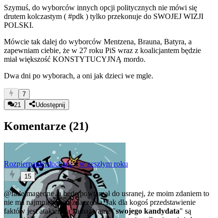
Szymuś, do wyborców innych opcji politycznych nie mówi się
drutem kolczastym (
#pdk
) tylko przekonuje do SWOJEJ WIZJI
POLSKI.
Mówcie tak dalej do wyborców Mentzena, Brauna, Batyra, a
zapewniam ciebie, że w 27 roku PiS wraz z koalicjantem będzie
miał większość KONSTYTUCYJNĄ mordo.
Dwa dni po wyborach, a oni jak dzieci we mgle.
7
21
Udostępnij
Komentarze (
21
)
Rozpierpapierduchacz
★
w zeszłym roku
15
@fadeimageone
ja będę powtarzał do usranej, że moim zdaniem to
nie ma najmniejszego znaczenia. Jak dla kogoś przedstawienie
faktów jest atakiem, a za nazwanie "
swojego kandydata
" są