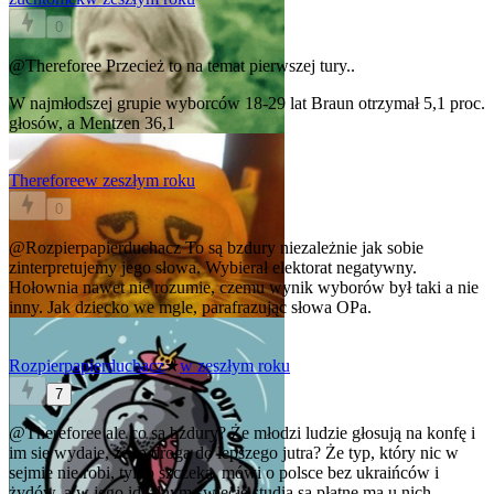
0
@Thereforee
Przecież to na temat pierwszej tury..
W najmłodszej grupie wyborców 18-29 lat Braun otrzymał 5,1 proc.
głosów, a Mentzen 36,1
Thereforee
w zeszłym roku
0
@Rozpierpapierduchacz
To są bzdury niezależnie jak sobie
zinterpretujemy jego słowa. Wybierał elektorat negatywny.
Hołownia nawet nie rozumie, czemu wynik wyborów był taki a nie
inny. Jak dziecko we mgle, parafrazując słowa OPa.
Rozpierpapierduchacz
★
w zeszłym roku
7
@Thereforee
ale co są bzdury? Że młodzi ludzie głosują na konfę i
im się wydaje, że to droga do lepszego jutra? Że typ, który nic w
sejmie nie robi, tylko szczeka, mówi o polsce bez ukraińców i
żydów, a w jego idealnym świecie studia są płatne ma u nich