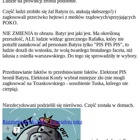
Ludzie na prowincji zrobili podobnie.
Część ludzi zrobiło się żal Batyra (o, atakują słabszego!) i
zagłosowali przeciwko hejtowi z mediów rządowych/sprzyjających
POKO.
NIE ZMIENIA to obrazu. Batyr jest jaki jest. Ma określoną
przeszłość, ALE ludzie widząc grzecznego Rafałka, który nie
potrafił zaatakować ad personam Batyra tylko "PIS PIS PIS", to
ludzie doszli do wniosku, że wolą twardego brutalnego faceta, niż
lalusia z osiedla warszawskiego. Do tego się sprowadziły te wybory.
Przedstawianie faktów to przedstawianie faktów. Elektorat PIS
bronił Batyra, Elektorat Konfy wybrał mniejsze zło (nie mogli
zagłosować na Trzaskowskiego - uosobienie Tuska, którego nie
cierpią).
Niezdecydowani podzielili się nierówno. Część została w domach.
Rozpierpapierduchacz
★
w zeszłym roku
7