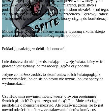
@fadeimageone
ludzie nie zagłosowali przeciwko władzy, tylko
przeciwko hasłom. Tymi hasłami byli imigranci, pedalstwo i
podatki. I zagłosowaliby przeciwko tym hasłom niezależnie od tego,
czy byłaby częścią władzy, czy byłaby przeciwko. Tęczowy Rafłek
= imigranci i lgbt w oczach młodych, którzy ciągną do konfederacji.
Młodzi ludzie łykają jak pelikany narrację wyssaną z kofiarskiego
palca i otaczają się ludźmi, którzy myślą podobnie.
Pokładają nadzieję w debilach i onucach.
I nie dotrzesz do nich przedstawiając im wizję świata, który w ich
głowach jest zjebany, bo ma aborcje, gejów czy podatki.
Jedyne co możesz zrobić, to skonfrontować ich światopogląd z
rzeczywistością, bo on się po prostu nie trzyma, bo jest oparty na
wydmuszkach.
Czy Hołownia powinien mówić więcej o swoim programie?
Swoich planach? O tym, czego oni chcą? Tak. Mnie też ciągłe
pierdolenie o memcenie męczyło. Ale przeświadczenie, że to jest
powód odejścia konfiarzy, że atakowanie liderów konfy coś