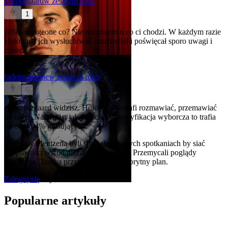
Kierkegaard
w zeszłym roku
1
@fadeimageone
co? Nie rozumiem o co ci chodzi. W każdym razie
Hołownia ich wysłuchiwał, rozmawiał i poświęcał sporo uwagi i
czasu.
fadeimageone
w zeszłym roku
0
@Kierkegaard
widzisz. Hołownia potrafi rozmawiać, przemawiać
do ludzi. Natomiast jak przychodzi weryfikacja wyborcza to trafia
do około 4% głosujących.
Wyborcy Mentzena byli specjalnie na tych spotkaniach by siać
wątpliwości wśród niezdecydowanych. Przemycali poglądy
Mentzena. Trzeba przyznać, że to był sprytny plan.
Zaloguj się
aby komentować
Popularne artykuły