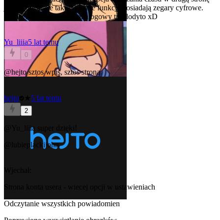
jest Ci obca, ale takie właśnie funkcje posiadają zegary cyfrowe.
Weź wreszcie dorośnij, analogowy troglodyto xD
Yu_liiia
5 lat temu
0
@hejto
sztos wpis, sztos strona
hejto
★
5 lat temu
2
@Yu_liiia
super dzięki!
@lubieplackijohn
Wjechał:
Strona konta usera - wiecej opcji w ustawieniach
Odczytanie wszystkich powiadomien