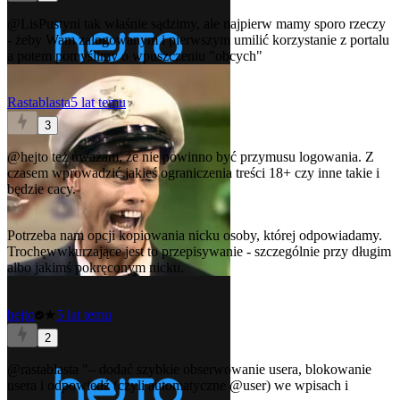
@LisPustyni
tak właśnie sądzimy, ale najpierw mamy sporo rzeczy
- żeby Wam zalogowanym i pierwszym umilić korzystanie z portalu
a potem pomyślimy o wpuszczeniu "obcych"
Rastablasta
5 lat temu
3
@hejto
też uważam, że nie powinno być przymusu logowania. Z
czasem wprowadzić jakieś ograniczenia treści 18+ czy inne takie i
będzie cacy.
Potrzeba nam opcji kopiowania nicku osoby, której odpowiadamy.
Trochęwwkurzające jest to przepisywanie - szczególnie przy długim
albo jakimś pokręconym nicku.
hejto
★
5 lat temu
2
@rastablasta
"– dodać szybkie obserwowanie usera, blokowanie
usera i odpowiedź (czyli automatyczne
@user
) we wpisach i