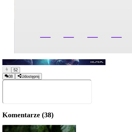
52
38
Udostępnij
Komentarze (
38
)