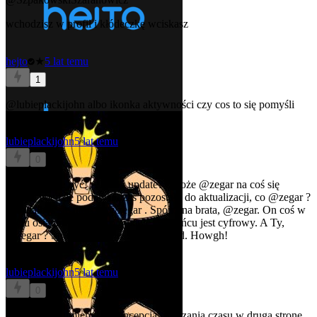
wchodzisz w profil i kłódeczkę wciskasz
hejto
★
5 lat temu
1
@lubieplackijohn
albo ikonka aktywności czy cos to się pomyśli
lubieplackijohn
5 lat temu
0
@hejto
może być! A kiedy update? I może
@zegar
na coś się
przyda i będzie podawał czas pozostały do aktualizacji, co
@zegar
?
Przydałbyś się na coś,
@zegar
. Spójrz na brata,
@zegar.
On coś w
życiu osiągnie bo ciężko pracuje. W końcu jest cyfrowy. A Ty,
@zegar
? Spójrz na siebie! Aż mi wstyd. Howgh!
lubieplackijohn
5 lat temu
0
@zegar
, rozumiem, że koncepcja odliczania czasu w drugą stronę