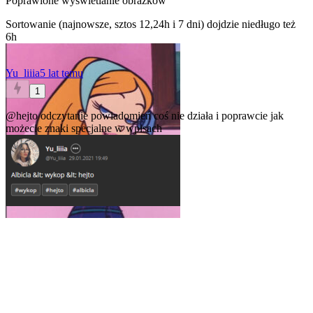
Poprawione wyswietlanie obrazków
Sortowanie (najnowsze, sztos 12,24h i 7 dni) dojdzie niedługo też
6h
Yu_liiia
5 lat temu
1
@hejto
odczytanie powiadomień coś nie działa i poprawcie jak
możecie znaki specjalne w wpisach