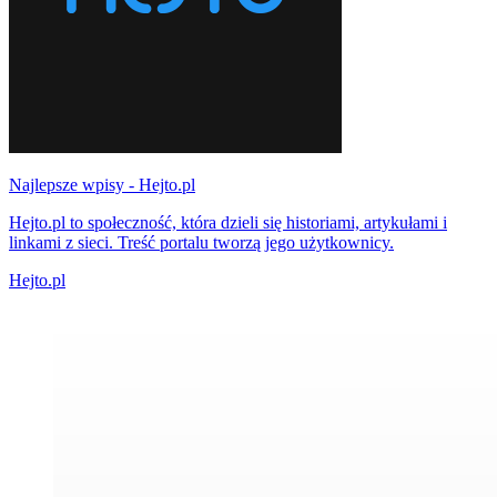
Najlepsze wpisy - Hejto.pl
Hejto.pl to społeczność, która dzieli się historiami, artykułami i
linkami z sieci. Treść portalu tworzą jego użytkownicy.
Hejto.pl