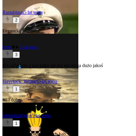
Rastablasta
5 lat temu
2
Legancko
hejto
★
5 lat temu
3
@LisPustyni
a jest kilku
ale tez nie mega dużo jakoś
Havelock_Vetinari
5 lat temu
1
no i dobra
lubieplackijohn
5 lat temu
1
Ja tu widzę mnóstwo starych bab...