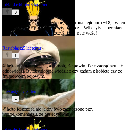
lubieplackijohn
5 lat temu
3
@hejto
może właśnie w te stronę, podstrona hejtoporn +18, i w ten
sposób oddzielić pierogi od reszty barszczu. Wilk syty i spermiarz
cały, jak to mawiali na Włoszczyźnie, w pytę węża!
Rastablasta
5 lat temu
1
@hejto
nie mam pojęcia, ale myślę, że powinniście zacząć szukać
odpowiedzi. Byłoby dobrze wiedzieć czy gadam z kobietą czy ze
śmigłowcem bojowym...
LisPustyni
5 lat temu
4
@hejto
jeszcze fajnie jakby było zaznaczone przy
wpisie/komentarzu, że był edytowany
lubieplackijohn
5 lat temu