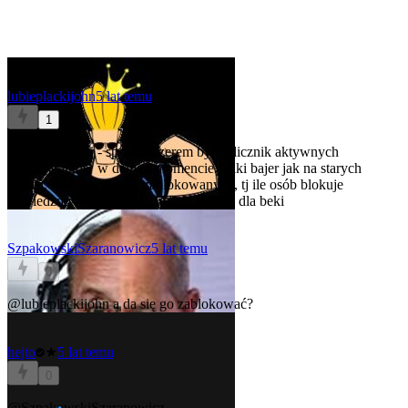
lubieplackijohn
5 lat temu
1
Tak za pamięci - spoko ficzerem byłby licznik aktywnych
użytkowników w danym momencie. Taki bajer jak na starych
forach. No i ten licznik zablokowanych, tj ile osób blokuje
powiedzmy taki
@zegar
. Ale to już tak dla beki
SzpakowskiSzaranowicz
5 lat temu
0
@lubieplackijohn
a da się go zablokować?
hejto
★
5 lat temu
0
@SzpakowskiSzaranowicz