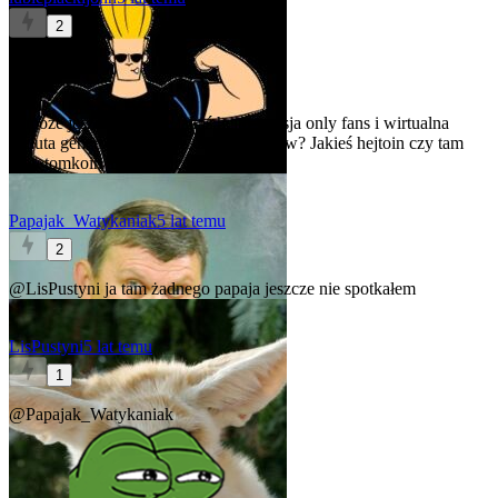
2
@hejto
A może jeszcze jeszcze jakaś hejto wersja only fans i wirtualna
waluta generowana przez użytkowników? Jakieś hejtoin czy tam
inny tomkoin albo babacoin
Papajak_Watykaniak
5 lat temu
2
@LisPustyni
ja tam żadnego papaja jeszcze nie spotkałem
LisPustyni
5 lat temu
1
@Papajak_Watykaniak