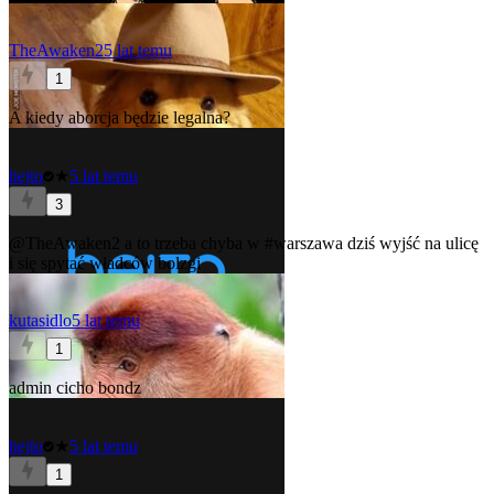
TheAwaken2
5 lat temu
1
A kiedy aborcja będzie legalna?
hejto
★
5 lat temu
3
@TheAwaken2
a to trzeba chyba w
#warszawa
dziś wyjść na ulicę
i się spytać władców bolzgi
kutasidlo
5 lat temu
1
admin cicho bondz
hejto
★
5 lat temu
1