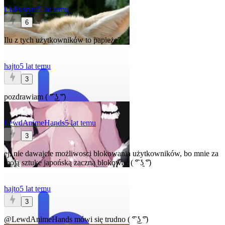
LisPustyni
5 lat temu
6
Ilu z tych użytkowników to papieże?
hajto
5 lat temu
3
pozdrawiam ( ͡° ͜ʖ ͡°)
LewdAnimeHands
5 lat temu
3
ej, nie dawajcie możliwosci blokowania użytkowników, bo mnie za
moją sztuke japońską zaczną blokować ( ͡° ʖ̯ ͡°)
hajto
5 lat temu
3
@LewdAnimeHands
mówi się trudno ( ͡° ͜ʖ ͡°)