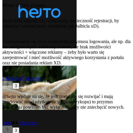
Mamy do Was pytanie:
Dużo było zapytań czy wyłączymy konieczność rejestracji, by
zobaczyć content (teraz zrobiliśmy jak
#albicla
xD).
Zastanawiamy się co to wyłączenia przymusu logowania, ale np. dla
nie zalogowanych widoczny content, ale brak możliwości
aktywności + włączone reklamy – żeby było warto się
zarejestrować i mieć możliwość aktywnego korzystania z portalu
oraz nie posiadania reklam XD.
LisPustyni
5 lat temu
3
@hejto
wydaje mi się, że jeśli portal ma się rozwijać i mają
przybywać nowi użytkownicy (spoza wykopu) to przymus
logowania powinien być wyłączony, aby nie zniechęcić nowych.
hejto
★
5 lat temu
3