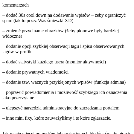
komentarzach
– dodać 30s cool down na dodawanie wpisów – żeby ograniczyć
spam (tak to przez Was śmieszki XD)
– zmienić przycinanie obrazków (żeby pionowe były bardziej
widoczne)
– dodanie opcji szybkiej obserwacji tagu i spisu obserwowanych
tagów w profilu
– dodać statystyki każdego usera (monitor aktywności)
– dodanie prywatnych wiadomości
– dodanie tzw. ważnych przyklejonych wpisów (funkcja admina)
– poprawić powiadomienia i możliwość szybkiego ich oznaczenia
jako przeczytane
– ulepszyć narzędzia administracyjne do zarządzania portalem
– inne mini fixy, które zauważyliśmy i te które zgłaszacie.
Jak macie więcej pomysłów lub znalezionych błędów śmiało piszcie