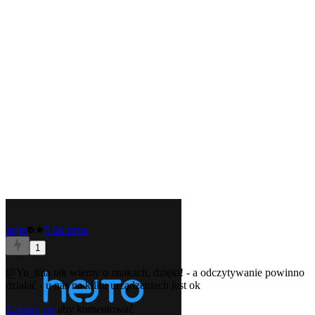
hejto
★
5 lat temu
1
@Yu_liiia
tak wiemy o znakach, dzięki! - a odczytywanie powinno
działać - u nas na kilku urządzeniach jest ok
Zaloguj się
aby komentować