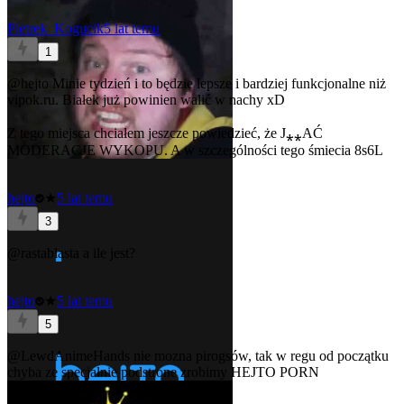
Pietrek_Kogucik
5 lat temu
1
@hejto
Minie tydzień i to będzie lepsze i bardziej funkcjonalne niż
vipok.ru. Białek już powinien walić w nachy xD
Z tego miejsca chciałem jeszcze powiedzieć, że J⁎⁎AĆ
MODERACJE WYKOPU. A w szczególności tego śmiecia 8s6L
hejto
★
5 lat temu
3
@rastablasta
a ile jest?
hejto
★
5 lat temu
5
@LewdAnimeHands
nie mozna pirogsów, tak w regu od początku
chyba ze specjalnie podstrone zrobimy HEJTO PORN