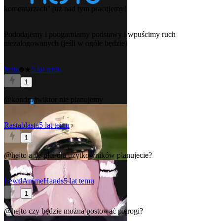
komentarzach" już nad tym pracujemy!
Pododajemy i poogarniamy podstawy i wpuścimy ruch
niezalogowanych (jeśli w ogóle będzie)
hejto
★
5 lat temu
1
@kondradwiktor
nie planujemy
Rastablasta
5 lat temu
1
@hejto
a ile płci dla użytkowników planujecie?
LewdAnimeHands
5 lat temu
1
@hejto
czy będzie można postować pierogi?