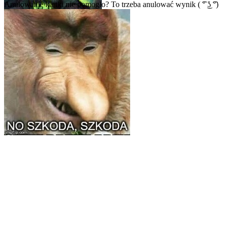
Anulowanie kartki nie pomogło?
To trzeba anulować wynik ( ͡° ͜ʖ ͡°)