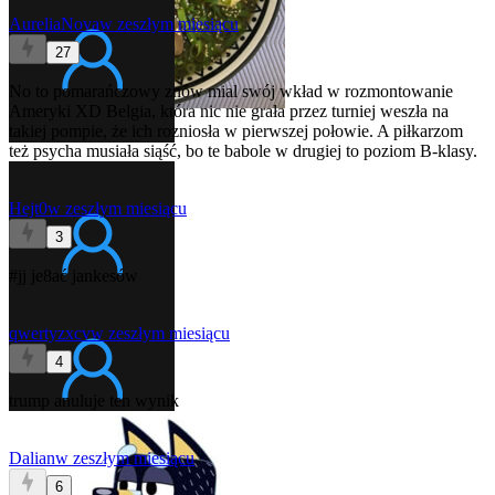
AureliaNova
w zeszłym miesiącu
27
No to pomarańczowy znów mial swój wkład w rozmontowanie
Ameryki XD Belgia, która nic nie grała przez turniej weszła na
takiej pompie, że ich rozniosła w pierwszej połowie. A piłkarzom
też psycha musiała siąść, bo te babole w drugiej to poziom B-klasy.
Hejt0
w zeszłym miesiącu
3
#jj
je8ać jankesów
qwertyzxcv
w zeszłym miesiącu
4
trump anuluje ten wynik
Dalian
w zeszłym miesiącu
6