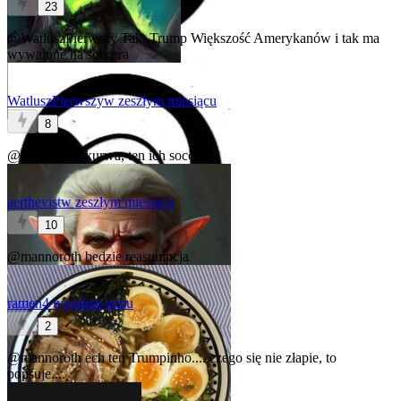
23
@WatluszPierwszy
Tak, Trump
Większość Amerykanów i tak ma
wywalone na soccera
WatluszPierwszy
w zeszłym miesiącu
8
@mannoroth
kurwa, ten ich soccer...
aerthevist
w zeszłym miesiącu
10
@mannoroth
bedzie reasumpcja
ramen
4 tygodnie temu
2
@mannoroth
ech ten Trumpinho.... czego się nie złapie, to
popsuje....