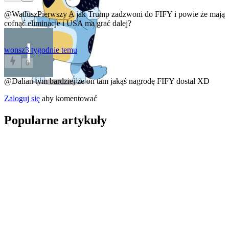
@WatluszPierwszy
A jak Trump zadzwoni do FIFY i powie że mają
cofnąć eliminacje i USA ma grać dalej?
wonsz
3 tygodnie temu
0
@Dalian
tym bardziej że on tam jakąś nagrodę FIFY dostał XD
Zaloguj się
aby komentować
Popularne artykuły