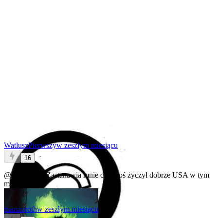
WatluszPierwszy
w zeszłym miesiącu
16
@mannoroth
Zastanawia mnie czy ktoś życzył dobrze USA w tym
meczu?
mannoroth
w zeszłym miesiącu