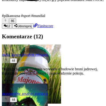
#pilkanozna
#sport
#mundial
86
Flashscore
12
Udostępnij
Komentarze (
12
)
maks_kow
w zeszłym miesiącu
44
Belgia pcha sie w ustalenia wywiadu o budowie broni jadrowej,
znalezienie nowych zloz ropy i zaprowadzenie pokoju.
( ͡° ͜ʖ ͡°)
mannoroth
w zeszłym miesiącu
44