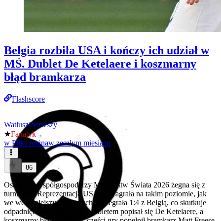
Belgia rozbiła USA i kończy ich udział w
MŚ. Dublet De Ketelaere i koszmarny
błąd bramkarza
Flashscore
WatluszPierwszy
★
Fanatyk
w
Piłka nożna
w zeszłym miesiącu
86
Ostatni ze współgospodarzy Mistrzostw Świata 2026 żegna się z
turniejem. Reprezentacja USA nie zagrała na takim poziomie, jak
we wcześniejszych meczach i przegrała 1:4 z Belgią, co skutkuje
odpadnięciem z mundialu. Dubletem popisał się De Ketelaere, a
koszmarny błąd w drugiej części gry popełnił bramkarz Matt Freese.