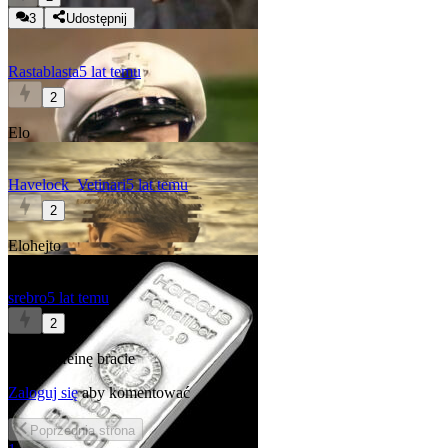
3
Udostępnij
Rastablasta
5 lat temu
2
Elo
Havelock_Vetinari
5 lat temu
2
Elohejto
srebro
5 lat temu
2
Siorb kofeinę bracie
Zaloguj się
aby komentować
Poprzednia
strona