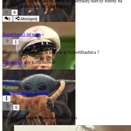
Skończyłam dziś metodykę pracy magisterskiej starczy roboty na
kolejny tydzień czas na hejtowanko
4
1
Udostępnij
Rastablasta
5 lat temu
1
Skończyłam? I nie ma tu jeszcze
@BobertHaubica
?
Zaloguj się
aby komentować
creepyivy
Kompan
w
Gównowpis
5 lat temu
5
Ten ktoś próbuje odblokować mi telefon