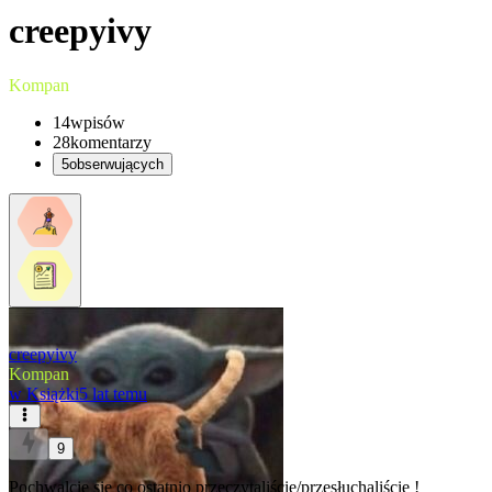
creepyivy
Kompan
14
wpisów
28
komentarzy
5
obserwujących
creepyivy
Kompan
w
Książki
5 lat temu
9
Pochwalcie się co ostatnio przeczytaliście/przesłuchaliście !