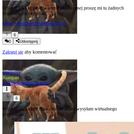
O panie jak j to lubię w wersji akustycznej proszę mi tu żadnych
remiksów nie wpychać
https://youtu.be/OYv6b9ntwT0
6
0
Udostępnij
Zaloguj się
aby komentować
creepyivy
Kompan
w
Gównowpis
5 lat temu
6
Wszystkim, którzy mieli dziś zły dzień wysyłam wirtualnego
przytulaska