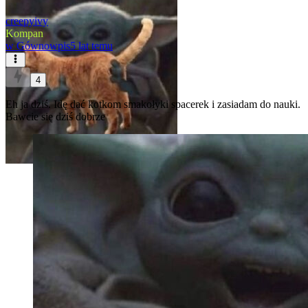
creepyivy
Kompan
w
Gównowpis
5 lat temu
4
Eh ja dziś. Idę dać kotkom smakołyki spacerek i zasiadam do nauki.
Bawcie się dziś dobrze