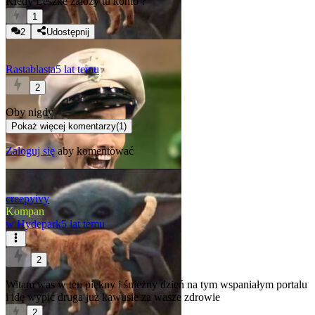
Kiedy Leszke założy tu konto ?
1
2
Udostępnij
Rastablasta
5 lat temu
2
Oby nigdy
Pokaż więcej komentarzy
(
1
)
Zaloguj się
aby komentować
creepyivy
Kompan
w
Hydepark
5 lat temu
2
Witam was w ten piękny i śnieżny dzień na tym wspaniałym portalu
i idę wypić druga już kawusie za wasze zdrowie
2