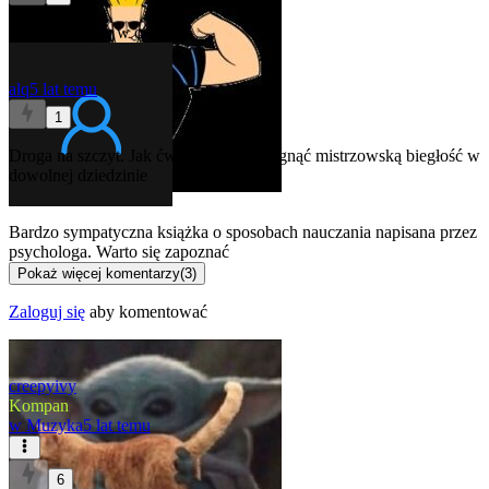
@pescyn
biorę w ciemno!
alq
5 lat temu
1
Droga na szczyt. Jak ćwiczyć, aby osiągnąć mistrzowską biegłość w
dowolnej dziedzinie
Bardzo sympatyczna książka o sposobach nauczania napisana przez
psychologa. Warto się zapoznać
Pokaż więcej komentarzy
(
3
)
Zaloguj się
aby komentować
creepyivy
Kompan
w
Muzyka
5 lat temu
6