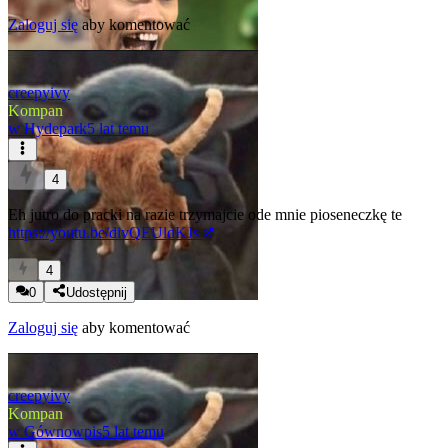
Zaloguj się
aby komentować
creepyivy
Kompan
w
Hydepark
5 lat temu
4
Eh jutro do pracki na razie trzymajcie ode mnie pioseneczkę te
https://youtu.be/divQEUldKJs
4
0
Udostępnij
Zaloguj się
aby komentować
creepyivy
Kompan
w
Gównowpis
5 lat temu