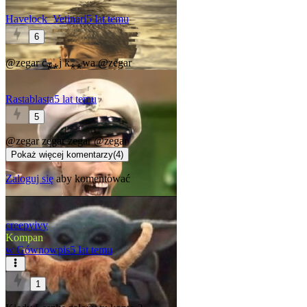
Havelock_Vetinari
5 lat temu
6
@zegar
c⁎⁎j k⁎⁎wa
@zegar
Rastablasta
5 lat temu
5
@zegar
zegar zegar
@zegar
Pokaż więcej komentarzy
(
4
)
Zaloguj się
aby komentować
creepyivy
Kompan
w
Gównowpis
5 lat temu
1