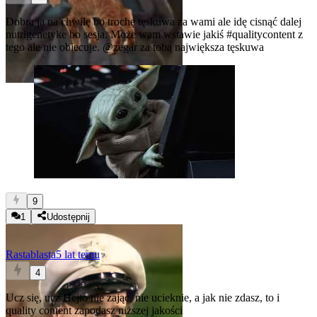
Dobra ja na chwilę bo trochę tęskuwa za wami ale idę cisnąć dalej
nutrigenetyke bo sesja. Może wam wstawie jakiś
#qualitycontent
z
tego ale nie obiecuje.
@zegar
za tobą największa tęskuwa
9
1
Udostępnij
Rastablasta
5 lat temu
4
Ucz się, ucz
Hejto nie zając, nie ucieknie, a jak nie zdasz, to i
quality content zapodasz niższej jakości