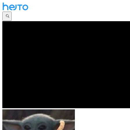
Główna
Dyskusje
Najnowsze
Społeczności
Zaloguj się