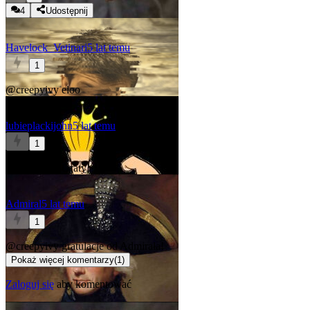
4
Udostępnij
Havelock_Vetinari
5 lat temu
1
@creepyivy
eloo
lubieplackijohn
5 lat temu
1
@creepyivy
Graty!
Admiral
5 lat temu
1
@creepyivy
gratulacje od Admirała!
Pokaż więcej komentarzy
(
1
)
Zaloguj się
aby komentować