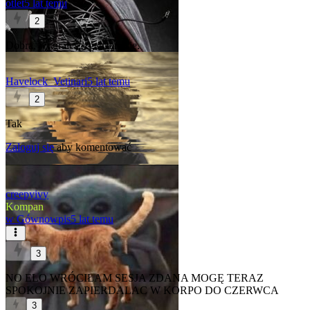
otlet
5 lat temu
2
Dobra, wygrałeś, zgadzam się.
Havelock_Vetinari
5 lat temu
2
Tak
Zaloguj się
aby komentować
creepyivy
Kompan
w
Gównowpis
5 lat temu
3
NO ELO WRÓCIŁAM SESJA ZDANA MOGĘ TERAZ
SPOKOJNIE ZAPIERDALAC W KORPO DO CZERWCA
3