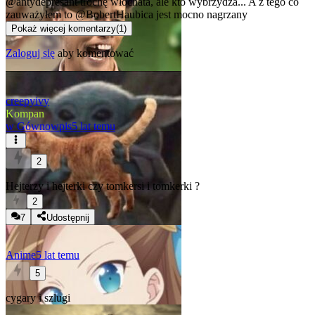
@antydepresant
trochę włochata, ale kto wybrzydza... A z tego co
zauważyłem to
@BobertHaubica
jest mocno nagrzany
Pokaż więcej komentarzy
(
1
)
Zaloguj się
aby komentować
creepyivy
Kompan
w
Gównowpis
5 lat temu
2
Hejterzy i hejterki czy tomkersi i tomkerki ?
2
7
Udostępnij
Anime
5 lat temu
5
cygary i szlugi