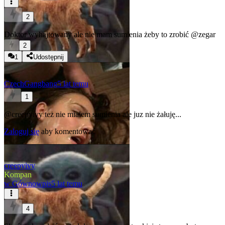
2
Doktor wyhajtowany ale nie mam sumienia żeby to zrobić
@zegar
2
1
Udostępnij
CzechGangbang
5 lat temu
1
@creepyivy
też nie mialem sumienia ale juz nie żałuję...
Zaloguj się
aby komentować
creepyivy
Kompan
w
Gównowpis
5 lat temu
4