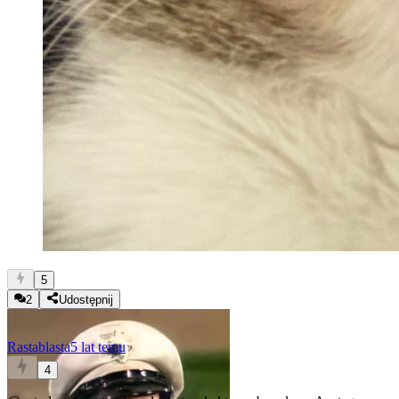
5
2
Udostępnij
Rastablasta
5 lat temu
4