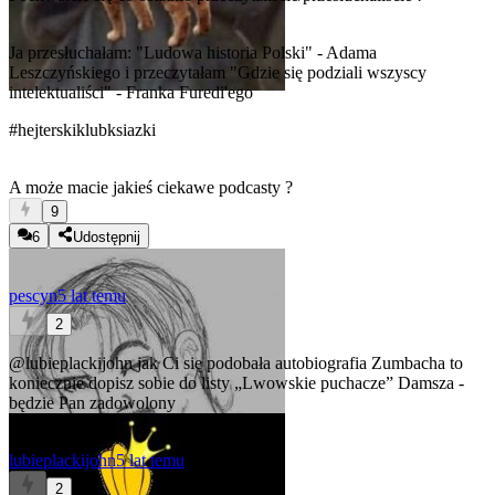
Ja przesłuchałam: "Ludowa historia Polski" - Adama
Leszczyńskiego i przeczytałam "Gdzie się podziali wszyscy
intelektualiści" - Franka Furedi'ego
#hejterskiklubksiazki
A może macie jakieś ciekawe podcasty ?
9
6
Udostępnij
pescyn
5 lat temu
2
@lubieplackijohn
jak Ci się podobała autobiografia Zumbacha to
koniecznie dopisz sobie do listy „Lwowskie puchacze” Damsza -
będzie Pan zadowolony
lubieplackijohn
5 lat temu
2