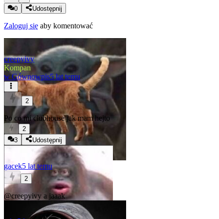
0
Udostępnij
Zaloguj się
aby komentować
creepyivy
Kompan
w
Gównowpis
5 lat temu
2
Po co mi clubhouse jak mam hejto
2
3
Udostępnij
gacek
5 lat temu
2
@creepyivy
a jaaak