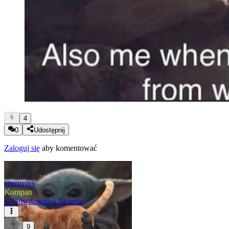
4
0
Udostępnij
Zaloguj się
aby komentować
creepyivy
Kompan
w
Gównowpis
5 lat temu
9