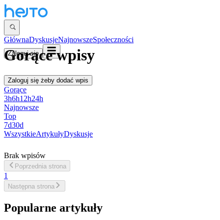
Główna
Dyskusje
Najnowsze
Społeczności
Gorące wpisy
Zaloguj się
Zaloguj się
żeby dodać wpis
Gorące
3h
6h
12h
24h
Najnowsze
Top
7d
30d
Wszystkie
Artykuły
Dyskusje
Brak wpisów
Poprzednia
strona
1
Następna
strona
Popularne artykuły