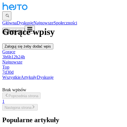
Główna
Dyskusje
Najnowsze
Społeczności
Gorące wpisy
Zaloguj się
Zaloguj się
żeby dodać wpis
Gorące
3h
6h
12h
24h
Najnowsze
Top
7d
30d
Wszystkie
Artykuły
Dyskusje
Brak wpisów
Poprzednia
strona
1
Następna
strona
Popularne artykuły