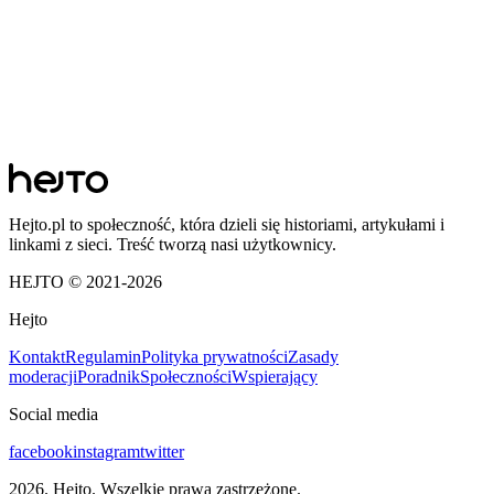
Hejto.pl to społeczność, która dzieli się historiami, artykułami i
linkami z sieci. Treść tworzą nasi użytkownicy.
HEJTO © 2021-
2026
Hejto
Kontakt
Regulamin
Polityka prywatności
Zasady
moderacji
Poradnik
Społeczności
Wspierający
Social media
facebook
instagram
twitter
2026
. Hejto. Wszelkie prawa zastrzeżone.