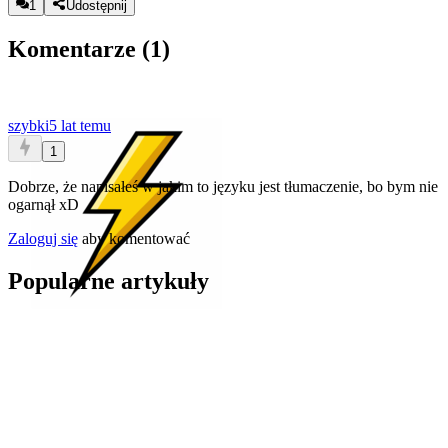
1
Udostępnij
Komentarze (
1
)
szybki
5 lat temu
1
Dobrze, że napisałeś w jakim to języku jest tłumaczenie, bo bym nie
ogarnął xD
Zaloguj się
aby komentować
Popularne artykuły