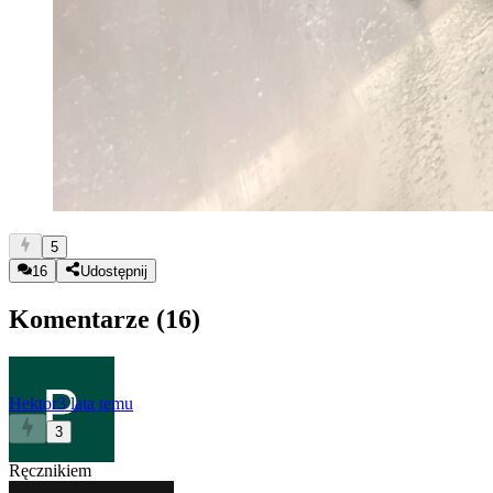
5
16
Udostępnij
Komentarze (
16
)
Hektor
3 lata temu
3
Ręcznikiem