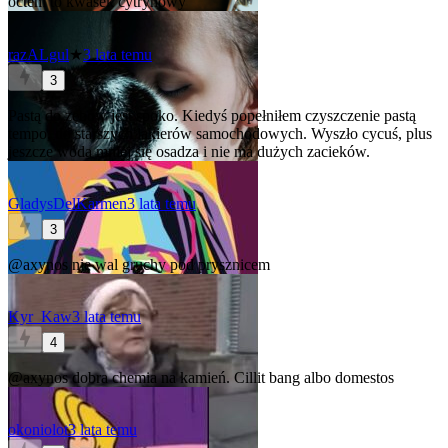
octem to kwasek cytrynowy
razALgul
★
3 lata temu
3
Pastą do zębów jest spoko. Kiedyś popełniłem czyszczenie pastą
tempo, do starszych lakierów samochodowych. Wyszło cycuś, plus
jeszcze woda mniej się osadza i nie ma dużych zacieków.
GladysDelKarmen
3 lata temu
3
@axynos
nie wal gruchy pod prysznicem
Kyr_Kaw
3 lata temu
4
@axynos
dobra chemia na kamień. Cillit bang albo domestos
okoniolot
3 lata temu