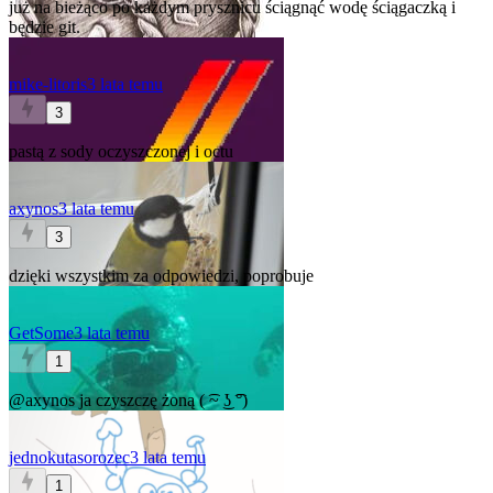
już na bieżąco po każdym prysznicu ściągnąć wodę ściągaczką i
będzie git.
mike-litoris
3 lata temu
3
pastą z sody oczyszczonej i octu
axynos
3 lata temu
3
dzięki wszystkim za odpowiedzi, poprobuje
GetSome
3 lata temu
1
@axynos
ja czyszczę żoną ( ͡~ ͜ʖ ͡°)
jednokutasorozec
3 lata temu
1