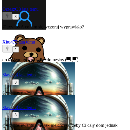
OrzeszQ
3 lata temu
3
@axynos
A co tam się wczoraj wyprawiało?
Xitu47
3 lata temu
4
do takiego gówna tylko domestos (▀̿Ĺ̯▀̿ ̿)
Slavica
3 lata temu
3
@axynos
roztwór octu
Slavica
3 lata temu
3
@axynos
ewentualnie jak nie chcesz, żeby Ci cały dom jednak