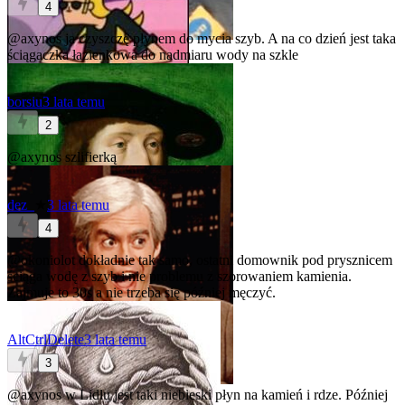
4
@axynos
ja czyszczę płynem do mycia szyb. A na co dzień jest taka
ściągaczka łazienkowa do nadmiaru wody na szkle
borsiu
3 lata temu
2
@axynos
szlifierką
dez_
★
3 lata temu
4
@okoniolot
dokładnie tak samo, ostatni domownik pod prysznicem
ściąga wodę z szyb i nie problemu z szorowaniem kamienia.
Zajmuje to 30s a nie trzeba się później męczyć.
AltCtrlDelete
3 lata temu
3
@axynos
w Lidlu jest taki niebieski płyn na kamień i rdze. Później