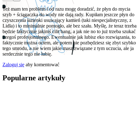
Też mam ten problem i od razu mogę doradzić, że płyn do mycia
szyb + ściągaczka do wody nie dają rady. Kupiłam jeszcze płyn do
czyszczenia łazienki usuwający kamień (taki niespecjalistyczny, z
Lidla) i to minimalnie pomogło, ale bez szału. Myślę, że teraz trzeba
będzie faktycznie jakimś cilit bang, a jak nie no to już trzeba szukać
czegoś profesjonalnego. Ewentualnie jak lubisz eko rozwiązania, to
faktycznie można octem, ale potem nie pozbędziesz się zbyt szybko
tego smrodu, a nie wiem jakie masz związane z tym uczucia, ale ja
serdecznie tego nie lubię.
Zaloguj się
aby komentować
Popularne artykuły